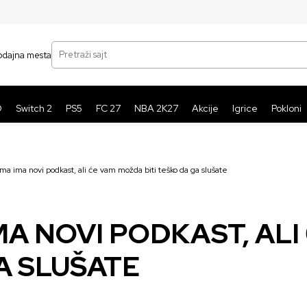
SIGURNO PLAĆANJE PLATNIM KARTICAMA
BE
Pretraži sajt
odajna mesta
O
Switch 2
PS5
FC 27
NBA 2K27
Akcije
Igrice
Pokloni
ma ima novi podkast, ali će vam možda biti teško da ga slušate
MA NOVI PODKAST, ALI
GA SLUŠATE