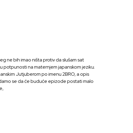
ojeg ne bih imao ništa protiv da slušam sat
e u potpunosti na maternjem japanskom jeziku.
japanskim Jutjuberom po imenu 2BRO, a opis
amo se da će buduće epizode ​​postati malo
e,