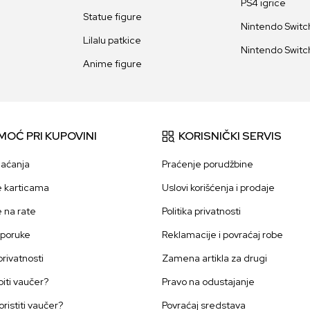
PS4 igrice
Statue figure
Nintendo Switch
Lilalu patkice
Nintendo Switch
Anime figure
MOĆ PRI KUPOVINI
KORISNIČKI SERVIS
laćanja
Praćenje porudžbine
e karticama
Uslovi korišćenja i prodaje
e na rate
Politika privatnosti
sporuke
Reklamacije i povraćaj robe
 privatnosti
Zamena artikla za drugi
iti vaučer?
Pravo na odustajanje
oristiti vaučer?
Povraćaj sredstava