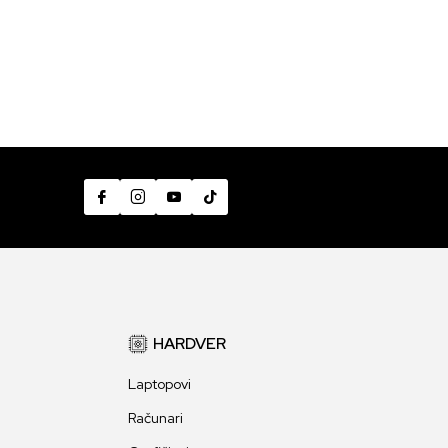
iti vaš život, ili tok istorije
4
Pročitaj više
HARDVER
Laptopovi
Računari