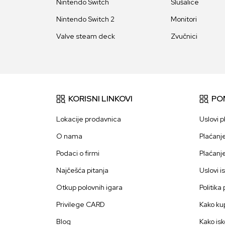
Nintendo Switch
Slušalice
Nintendo Switch 2
Monitori
Valve steam deck
Zvučnici
KORISNI LINKOVI
PO
Lokacije prodavnica
Uslovi p
O nama
Plaćanj
Podaci o firmi
Plaćanj
Najčešća pitanja
Uslovi i
Otkup polovnih igara
Politika
Privilege CARD
Kako kup
Blog
Kako isk