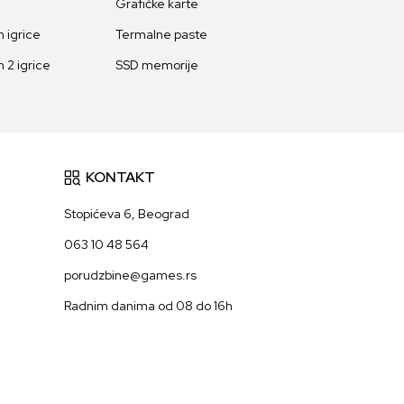
Grafičke karte
 igrice
Termalne paste
 2 igrice
SSD memorije
KONTAKT
Stopićeva 6, Beograd
063 10 48 564
porudzbine@games.rs
Radnim danima od 08 do 16h