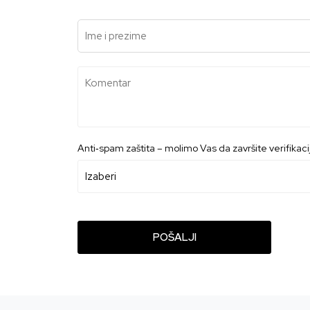
Ime i prezime
Komentar
Anti‑spam zaštita – molimo Vas da završite verifikacij
POŠALJI