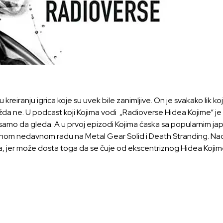
u kreiranju igrica koje su uvek bile zanimljive. On je svakako lik k
ožda ne. U
podcast
koji Kojima vodi „Radioverse Hidea Kojime“ j
 samo da gleda. A
u prvoj epizodi Kojima ćaska sa popularnim 
minom nedavnom radu na Metal Gear Solid i Death Stranding. Nad
, jer može dosta toga da se čuje od ekscentriznog Hidea Kojim