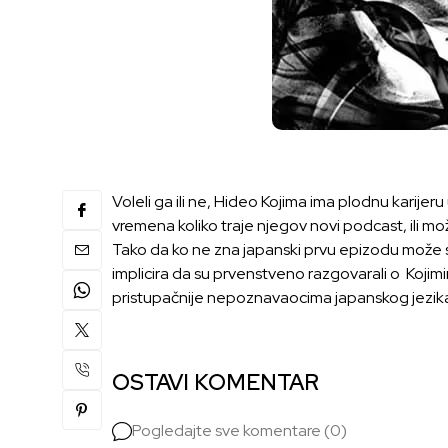
Voleli ga ili ne, Hideo Kojima ima plodnu karijeru 
vremena koliko traje njegov novi podcast,
ili m
Tako da ko ne zna japanski prvu epizodu može
implicira da su prvenstveno razgovarali o Koji
pristupačnije nepoznavaocima japanskog jezika
OSTAVI KOMENTAR
Pogledajte sve komentare (0)