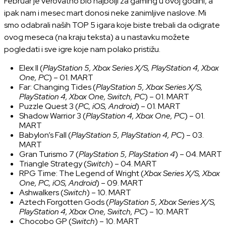
Februar je verovatno bio najbolji za gaming u ovoj godini, a
ipak nam i mesec mart donosi neke zanimljive naslove. Mi
smo odabrali naših TOP 5 igara koje biste trebali da odigrate
ovog meseca (na kraju teksta) a u nastavku možete
pogledati i sve igre koje nam polako pristižu.
Elex II (
PlayStation 5, Xbox Series X/S, PlayStation 4, Xbox
One, PC
) – 01. MART
Far: Changing Tides (
PlayStation 5, Xbox Series X/S,
PlayStation 4, Xbox One, Switch, PC
) – 01. MART
Puzzle Quest 3 (
PC, iOS, Android
) – 01. MART
Shadow Warrior 3 (
PlayStation 4, Xbox One, PC
) – 01.
MART
Babylon’s Fall (
PlayStation 5, PlayStation 4, PC
) – 03.
MART
Gran Turismo 7 (
PlayStation 5, PlayStation 4
) – 04. MART
Triangle Strategy (
Switch
) – 04. MART
RPG Time: The Legend of Wright (
Xbox Series X/S, Xbox
One, PC, iOS, Android
) – 09. MART
Ashwalkers (
Switch
) – 10. MART
Aztech Forgotten Gods (
PlayStation 5, Xbox Series X/S,
PlayStation 4, Xbox One, Switch, PC
) – 10. MART
Chocobo GP (
Switch
) – 10. MART