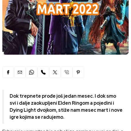
Dok trepnete prođe još jedan mesec. I dok smo
svi i dalje zaokupljeni Elden Ringom a pojedini i
Dying Light dvojkom, stiže nam mesec mart i nove
igre kojima se radujemo.