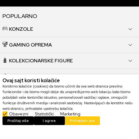
POPULARNO
KONZOLE
GAMING OPREMA
KOLEKCIONARSKE FIGURE
IGRICE
Ovaj sajt koristi kolačiće
Koristimo kolačiće (cookies) da bismo učinili da ova web stranica pravilno
HARDVER
funkcioniše i da bismo mogli dalje da unapređujemo web lokaciju kako bismo
poboljšali vaše korisničko iskustvo, personalizovali sadržaj i oglase, omogućili
funkcije društvenih medija i analizirali saobraćaj. Nastavljajući da koristite našu
web stranicu, prihvatate upotrebu kolačića.
KORISNI LINKOVI
Obavezni
Statistički
Marketing
Pročitaj više
I agree
Prihvatam sve
POMOĆ PRI KUPOVINI