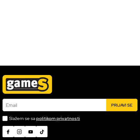
VESTI/NAJNOVIJE
Tiny Tina's Wonderlands i hit pesma u
trejleru
Iako je trejler prikazao više nego energičnu igru, kreatorima to
izgleda nije bilo dovoljno pa su sve začinili još energičijom
muzikom koju izvodi Babymetal.
20.01.2022
Pročitaj više
Email
PRIJAVI SE
Slažem se sa
politikom privatnosti