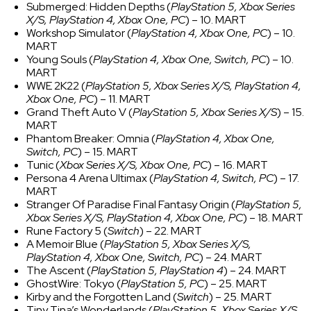
Submerged: Hidden Depths (
PlayStation 5, Xbox Series
X/S, PlayStation 4, Xbox One, PC
) – 10. MART
Workshop Simulator (
PlayStation 4, Xbox One, PC
) – 10.
MART
Young Souls (
PlayStation 4, Xbox One, Switch, PC
) – 10.
MART
WWE 2K22 (
PlayStation 5, Xbox Series X/S, PlayStation 4,
Xbox One, PC
) – 11. MART
Grand Theft Auto V (
PlayStation 5, Xbox Series X/S
) – 15.
MART
Phantom Breaker: Omnia (
PlayStation 4, Xbox One,
Switch, PC
) – 15. MART
Tunic (
Xbox Series X/S, Xbox One, PC
) – 16. MART
Persona 4 Arena Ultimax (
PlayStation 4, Switch, PC
) – 17.
MART
Stranger Of Paradise Final Fantasy Origin (
PlayStation 5,
Xbox Series X/S, PlayStation 4, Xbox One, PC
) – 18. MART
Rune Factory 5 (
Switch
) – 22. MART
A Memoir Blue (
PlayStation 5, Xbox Series X/S,
PlayStation 4, Xbox One, Switch, PC
) – 24. MART
The Ascent (
PlayStation 5, PlayStation 4
) – 24. MART
GhostWire: Tokyo (
PlayStation 5, PC
) – 25. MART
Kirby and the Forgotten Land (
Switch
) – 25. MART
Tiny Tina’s Wonderlands (
PlayStation 5, Xbox Series X/S,