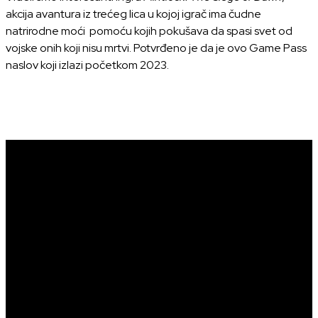
akcija avantura iz trećeg lica u kojoj igrač ima čudne
natrirodne moći pomoću kojih pokušava da spasi svet od
vojske onih koji nisu mrtvi. Potvrđeno je da je ovo Game Pass
naslov koji izlazi početkom 2023.