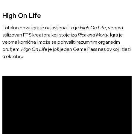
High On Life
Totalno nova igra je najavljena i to je
High On Life
, veoma
stilizovan FPS kreatora koji stoje iza
Rick and Morty
. Igra je
veoma komična i može se pohvaliti razumnim organskim
oružjem.
High On Life
je još jedan Game Pass naslov koji izlazi
u oktobru.