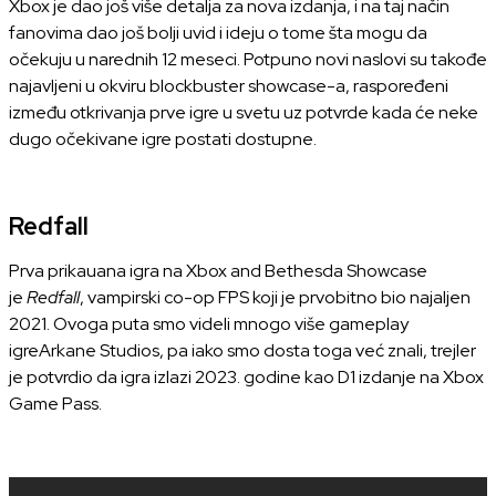
Xbox je dao još više detalja za nova izdanja, i na taj način
fanovima dao još bolji uvid i ideju o tome šta mogu da
očekuju u narednih 12 meseci. Potpuno novi naslovi su takođe
najavljeni u okviru blockbuster showcase-a, raspoređeni
između otkrivanja prve igre u svetu uz potvrde kada će neke
dugo očekivane igre postati dostupne.
Redfall
Prva prikauana igra na Xbox and Bethesda Showcase
je
Redfall
, vampirski co-op FPS koji je prvobitno bio najaljen
2021. Ovoga puta smo videli mnogo više gameplay
igreArkane Studios, pa iako smo dosta toga već znali, trejler
je potvrdio da igra izlazi 2023. godine kao D1 izdanje na Xbox
Game Pass.