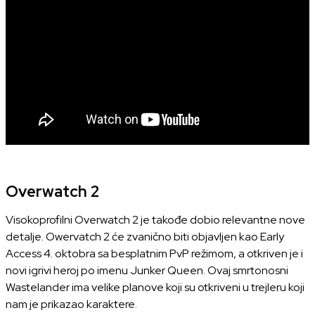
Overwatch 2
Visokoprofilni Overwatch 2 je takođe dobio relevantne nove
detalje. Owervatch 2 će zvanično biti objavljen kao Early
Access 4. oktobra sa besplatnim PvP režimom, a otkriven je i
novi igrivi heroj po imenu Junker Queen. Ovaj smrtonosni
Wastelander ima velike planove koji su otkriveni u trejleru koji
nam je prikazao karaktere.