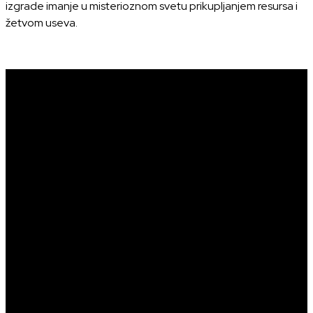
izgrade imanje u misterioznom svetu prikupljanjem resursa i
žetvom useva.