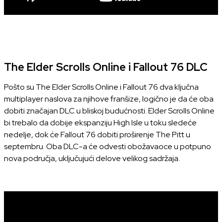
The Elder Scrolls Online i Fallout 76 DLC
Pošto su The Elder Scrolls Online i Fallout 76 dva ključna
multiplayer naslova za njihove franšize, logično je da će oba
dobiti značajan DLC u bliskoj budućnosti. Elder Scrolls Online
bi trebalo da dobije ekspanziju High Isle u toku sledeće
nedelje, dok će Fallout 76 dobiti proširenje The Pitt u
septembru. Oba DLC-a će odvesti obožavaoce u potpuno
nova područja, uključujući delove velikog sadržaja.