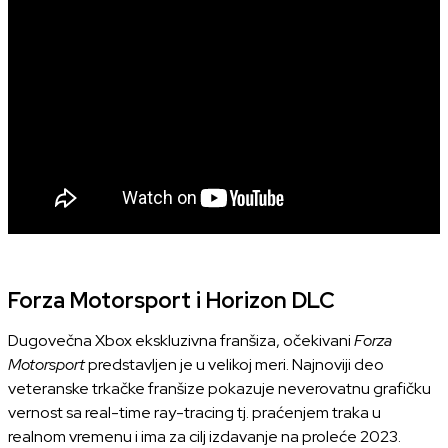
Forza Motorsport i Horizon DLC
Dugovečna Xbox ekskluzivna franšiza, očekivani
Forza
Motorsport
predstavljen je u velikoj meri. Najnoviji deo
veteranske trkačke franšize pokazuje neverovatnu grafičku
vernost sa real-time ray-tracing tj. praćenjem traka u
realnom vremenu i ima za cilj izdavanje na proleće 2023.