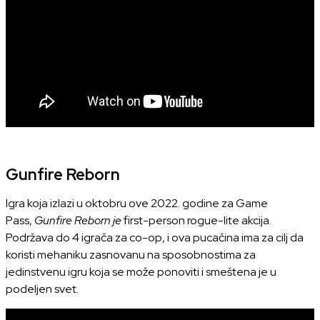
Gunfire Reborn
Igra koja izlazi u oktobru ove 2022. godine za Game
Pass,
Gunfire Reborn je
first-person rogue-lite akcija.
Podržava do 4 igrača za co-op, i ova pucačina ima za cilj da
koristi mehaniku zasnovanu na sposobnostima za
jedinstvenu igru koja se može ponoviti i smeštena je u
podeljen svet.