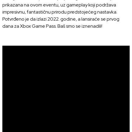
prikazana na ovom eventu, uz gameplay koji podržava
impresivnu, fantastičnu prirodu predstojećeg nastavka.
Potvrđeno je da izlazi 2022. godine, a lansiraće se prvog
dana za Xbox Game Pass. Baš smo se iznenadili!