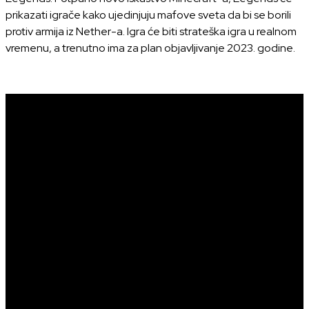
prikazati igrače kako ujedinjuju mafove sveta da bi se borili
protiv armija iz Nether-a. Igra će biti strateška igra u realnom
vremenu, a trenutno ima za plan objavljivanje 2023. godine.