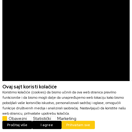
Ovaj sajt koristi kolačiće
Koristimo kolačiće (cookies) da bismo učinili da ova web stranica pravilno
funkcioniše i da bismo mogli dalje da unapređujemo web lokaciju kako bismo
poboljšali vaše korisničko iskustvo, personalizovali sadržaj i oglase, omogućili
funkcije društvenih medija i analizirali saobraćaj. Nastavljajući da koristite našu
web stranicu, prihvatate upotrebu kolačića.
Obavezni
Statistički
Marketing
Pročitaj više
I agree
Prihvatam sve