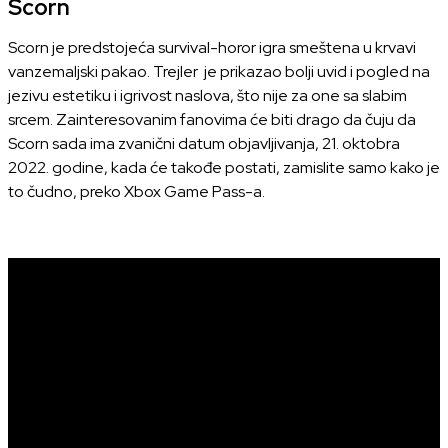
Scorn
Scorn je predstojeća survival-horor igra smeštena u krvavi
vanzemaljski pakao. Trejler je prikazao bolji uvid i pogled na
jezivu estetiku i igrivost naslova, što nije za one sa slabim
srcem. Zainteresovanim fanovima će biti drago da čuju da
Scorn sada ima zvanični datum objavljivanja, 21. oktobra
2022. godine, kada će takođe postati, zamislite samo kako je
to čudno, preko Xbox Game Pass-a.