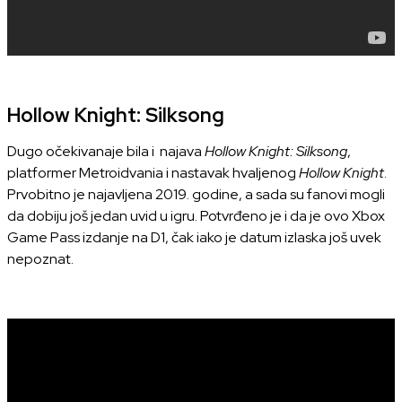
Hollow Knight: Silksong
Dugo očekivanaje bila i najava
Hollow Knight: Silksong
,
platformer Metroidvania i nastavak hvaljenog
Hollow Knight
.
Prvobitno je najavljena 2019. godine, a sada su fanovi mogli
da dobiju još jedan uvid u igru. Potvrđeno je i da je ovo Xbox
Game Pass izdanje na D1, čak iako je datum izlaska još uvek
nepoznat.