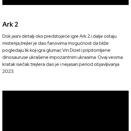
Ark 2
Dok jasni detalji oko predstojeće igre Ark 2 i dalje ostaju
misterija,trejler je dao fanovima mogućnost da bliže
pogledaju lik koji igra glumac Vin Dizel i pripitomljene
dinosauruse ukrašene impozantnim ukrasima. Ovaj veoma
kratak isečak trejlera dao je i nejasan period objavljivanja
2023.