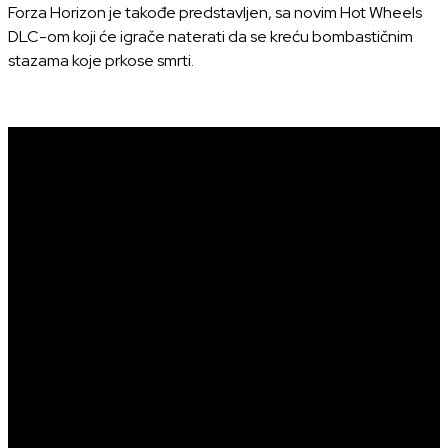
Forza Horizon je takođe predstavljen, sa novim Hot Wheels
DLC-om koji će igrače naterati da se kreću bombastičnim
stazama koje prkose smrti.