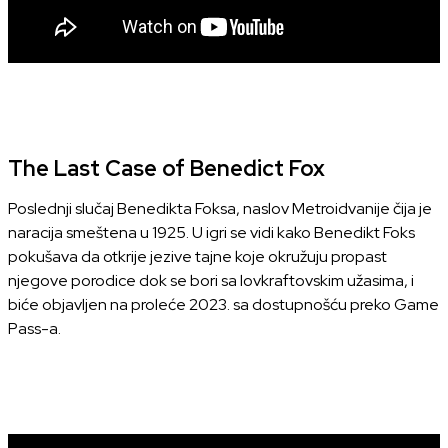
The Last Case of Benedict Fox
Poslednji slučaj Benedikta Foksa, naslov Metroidvanije čija je
naracija smeštena u 1925. U igri se vidi kako Benedikt Foks
pokušava da otkrije jezive tajne koje okružuju propast
njegove porodice dok se bori sa lovkraftovskim užasima, i
biće objavljen na proleće 2023. sa dostupnošću preko Game
Pass-a.