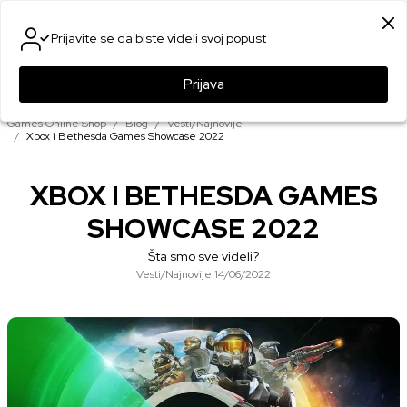
SIGURNO PLAĆANJE PLATNIM KARTICAMA
Prijavite se da biste videli svoj popust
0
0
Prijava
Games Online Shop
Blog
Vesti/Najnovije
Xbox i Bethesda Games Showcase 2022
XBOX I BETHESDA GAMES
SHOWCASE 2022
Šta smo sve videli?
Vesti/Najnovije
|
14/06/2022