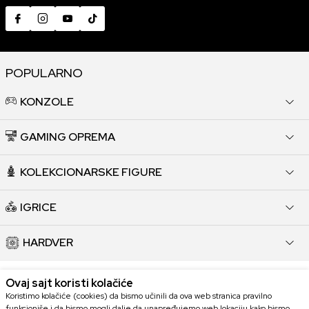
POPULARNO
KONZOLE
GAMING OPREMA
KOLEKCIONARSKE FIGURE
IGRICE
HARDVER
KORISNI LINKOVI
Ovaj sajt koristi kolačiće
Koristimo kolačiće (cookies) da bismo učinili da ova web stranica pravilno
funkcioniše i da bismo mogli dalje da unapređujemo web lokaciju kako bismo