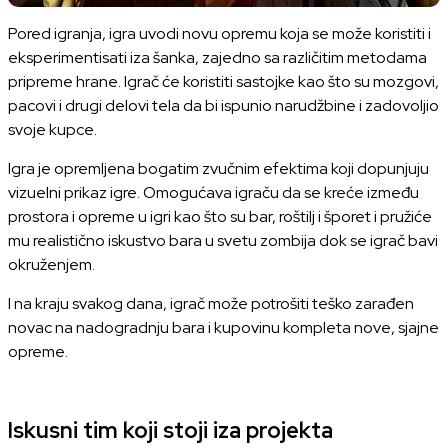
Pored igranja, igra uvodi novu opremu koja se može koristiti i
eksperimentisati iza šanka, zajedno sa različitim metodama
pripreme hrane. Igrač će koristiti sastojke kao što su mozgovi,
pacovi i drugi delovi tela da bi ispunio narudžbine i zadovoljio
svoje kupce.
Igra je opremljena bogatim zvučnim efektima koji dopunjuju
vizuelni prikaz igre. Omogućava igraču da se kreće između
prostora i opreme u igri kao što su bar, roštilj i šporet i pružiće
mu realistično iskustvo bara u svetu zombija dok se igrač bavi
okruženjem.
I na kraju svakog dana, igrač može potrošiti teško zarađen
novac na nadogradnju bara i kupovinu kompleta nove, sjajne
opreme.
Iskusni tim koji stoji iza projekta