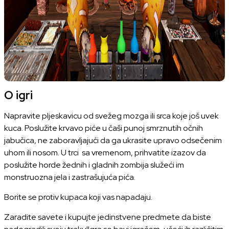
O igri
Napravite pljeskavicu od svežeg mozga ili srca koje još uvek
kuca. Poslužite krvavo piće u čaši punoj smrznutih očnih
jabučica, ne zaboravljajući da ga ukrasite upravo odsečenim
uhom ili nosom. U trci sa vremenom, prihvatite izazov da
poslužite horde žednih i gladnih zombija služeći im
monstruozna jela i zastrašujuća pića.
Borite se protiv kupaca koji vas napadaju.
Zaradite savete i kupujte jedinstvene predmete da biste