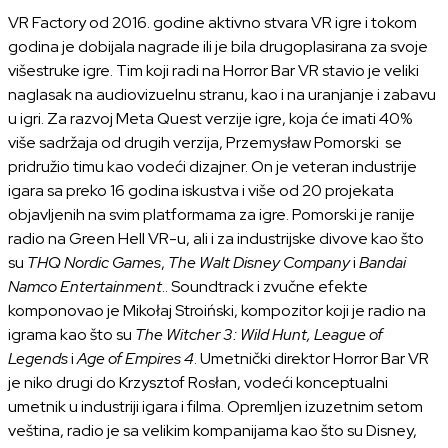
VR Factory od 2016. godine aktivno stvara VR igre i tokom
godina je dobijala nagrade ili je bila drugoplasirana za svoje
višestruke igre. Tim koji radi na Horror Bar VR stavio je veliki
naglasak na audiovizuelnu stranu, kao i na uranjanje i zabavu
u igri. Za razvoj Meta Quest verzije igre, koja će imati 40%
više sadržaja od drugih verzija, Przemysław Pomorski se
pridružio timu kao vodeći dizajner. On je veteran industrije
igara sa preko 16 godina iskustva i više od 20 projekata
objavljenih na svim platformama za igre. Pomorski je ranije
radio na Green Hell VR-u, ali i za industrijske divove kao što
su
THQ Nordic Games
,
The Walt Disney Company
i
Bandai
Namco Entertainment
.. Soundtrack i zvučne efekte
komponovao je Mikołaj Stroiński, kompozitor koji je radio na
igrama kao što su
The Witcher 3: Wild Hunt, League of
Legends
i
Age of Empires 4
. Umetnički direktor Horror Bar VR
je niko drugi do Krzysztof Rosłan, vodeći konceptualni
umetnik u industriji igara i filma. Opremljen izuzetnim setom
veština, radio je sa velikim kompanijama kao što su Disney,