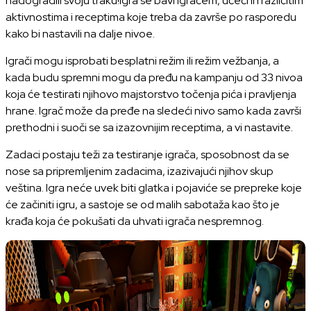
nadogradili svoju traku!Igra se bavi igračem, učeći ih različitim
aktivnostima i receptima koje treba da završe po rasporedu
kako bi nastavili na dalje nivoe.
Igrači mogu isprobati besplatni režim ili režim vežbanja, a
kada budu spremni mogu da pređu na kampanju od 33 nivoa
koja će testirati njihovo majstorstvo točenja pića i pravljenja
hrane. Igrač može da pređe na sledeći nivo samo kada završi
prethodni i suoči se sa izazovnijim receptima, a vi nastavite.
Zadaci postaju teži za testiranje igrača, sposobnost da se
nose sa pripremljenim zadacima, izazivajući njihov skup
veština. Igra neće uvek biti glatka i pojaviće se prepreke koje
će začiniti igru, a sastoje se od malih sabotaža kao što je
krađa koja će pokušati da uhvati igrača nespremnog.