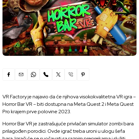
VR Factory je najavio da će njihova visokokvalitetna VR igra –
Horror Bar VR – biti dostupna na Meta Quest 2 i Meta Quest
Pro krajem prve polovine 2023.
Horror Bar VR je zastrašujuće privlačan simulator zombi bara
prilagođen porodici. Ovde igrač treba uroni u ulogu šefa
bara. Igrači će se suočavati sa raznim preprekama i služiti