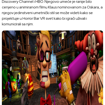
Discovery Channel i HBO. Njegovo umeće je ranije bilo
cenjeno u animiranom filmu Klaus nominovanom za Oskara, a
njegov jedinstveni umetnički stil se može videti kako se
projektuje u Horror Bar VR svet kako bi igrači uživali i
komunicirali sa njim.