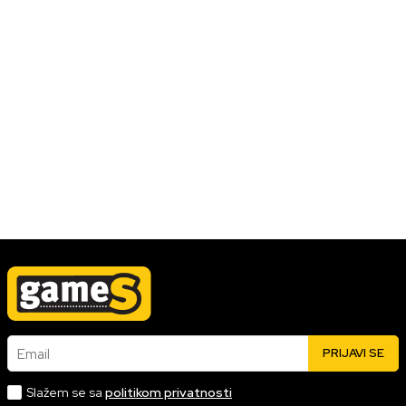
VESTI/NAJNOVIJE
Games Vremeplov - 2008
2008. godine smo dobili našu prvu distribuciju i najbitnije,
ispoštovali smo sve kupce koji su uplatili preorder za World of
Warcraft Wrath of the Lich King.
26.08.2022
Pročitaj više
Email
PRIJAVI SE
Slažem se sa
politikom privatnosti