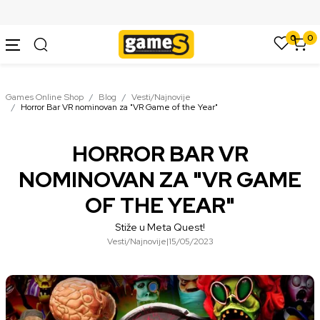
SIGURNO PLAĆANJE PLATNIM KARTICAMA
0
0
Games Online Shop
Blog
Vesti/Najnovije
Horror Bar VR nominovan za "VR Game of the Year"
HORROR BAR VR
NOMINOVAN ZA "VR GAME
OF THE YEAR"
Stiže u Meta Quest!
Vesti/Najnovije
|
15/05/2023