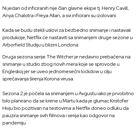
Ni jedan od inficiranih nije član glavne ekipe tj. Henry Cavill,
Anya Chalotra i Freya Allan, a svi inficirani su izolovani.
Kada se budu stekli uslovi za bezbedno snimanje i nastavak
produkcije, Netflix će nastaviti sa snimanjem druge sezone u
Arborfield Studiju u blizini Londona.
Druga sezona serije The Witcher je nedavno prebačena na
snimanje u studio zbog novih mera koje se sprovode u
Engleskoj jer se uveo jednomesečni lockdow u cilju
sprečavanja širenja Korona virusa.
Sezona 2 je počela sa snimanjem u Avgustu iako je prvobitno
bilo planirano da se krene u Martu kada je glumac Kristofer
Hivju bio pozitivan na testovima a Netflix doneo odluku da
pauzira snimanje svih filmova i serija kao odgovor na
pandemiju.