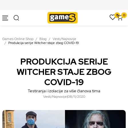
SIGURNO PLAĆANJE PLATNIM KARTICAMA
0
0
Games Online Shop
Blog
Vesti/Najnovije
Produkcija serije Witcher staje zbog COVID-19
PRODUKCIJA SERIJE
WITCHER STAJE ZBOG
COVID-19
Testiranja i izolacije za više članova tima
Vesti/Najnovije
|
08/11/2020