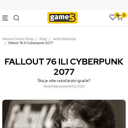
SIGURNO PLAĆANJE PLATNIM KARTICAMA
0
0
Games Online Shop
Blog
Vesti/Najnovije
Fallout 76 ili Cyberpunk 2077
FALLOUT 76 ILI CYBERPUNK
2077
Šta je više razočaralo igrače?
Vesti/Najnovije
|
14/03/2021