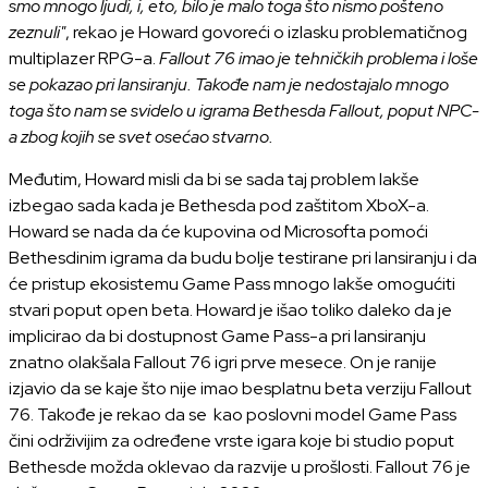
smo mnogo ljudi, i, eto, bilo je malo toga što nismo pošteno
zeznuli"
, rekao je Howard govoreći o izlasku problematičnog
multiplazer RPG-a.
Fallout 76 imao je tehničkih problema i loše
se pokazao pri lansiranju. Takođe nam je nedostajalo mnogo
toga što nam se svidelo u igrama Bethesda Fallout, poput NPC-
a zbog kojih se svet osećao stvarno.
Međutim, Howard misli da bi se sada taj problem lakše
izbegao sada kada je Bethesda pod zaštitom XboX-a.
Howard se nada da će kupovina od Microsofta pomoći
Bethesdinim igrama da budu bolje testirane pri lansiranju i da
će pristup ekosistemu Game Pass mnogo lakše omogućiti
stvari poput open beta. Howard je išao toliko daleko da je
implicirao da bi dostupnost Game Pass-a pri lansiranju
znatno olakšala Fallout 76 igri prve mesece. On je ranije
izjavio da se kaje što nije imao besplatnu beta verziju Fallout
76. Takođe je rekao da se kao poslovni model Game Pass
čini održivijim za određene vrste igara koje bi studio poput
Bethesde možda oklevao da razvije u prošlosti. Fallout 76 je