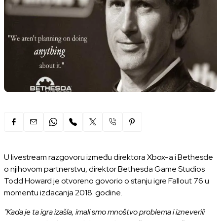
U livestream razgovoru između direktora Xbox-a i Bethesde
o njihovom partnerstvu, direktor Bethesda Game Studios
Todd Howard je otvoreno govorio o stanju igre Fallout 76 u
momentu izdacanja 2018. godine.
"Kada je ta igra izašla, imali smo mnoštvo problema i izneverili