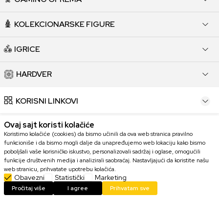
KOLEKCIONARSKE FIGURE
IGRICE
HARDVER
KORISNI LINKOVI
Ovaj sajt koristi kolačiće
POMOĆ PRI KUPOVINI
Koristimo kolačiće (cookies) da bismo učinili da ova web stranica pravilno
funkcioniše i da bismo mogli dalje da unapređujemo web lokaciju kako bismo
KORISNIČKI SERVIS
poboljšali vaše korisničko iskustvo, personalizovali sadržaj i oglase, omogućili
funkcije društvenih medija i analizirali saobraćaj. Nastavljajući da koristite našu
web stranicu, prihvatate upotrebu kolačića.
KONTAKT
Obavezni
Statistički
Marketing
Pročitaj više
I agree
Prihvatam sve