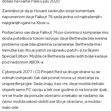
došao na Game Pass u julu 2020.
Zanimljivo je da je Hovard zaokružio svoje komentare
napomenom da je Fallout 76 sada jedna od najtraženijih i
najigranijih igara na Xbox-u.
Podsećamo vas da je Fallout 76 po izvorima iz kompanije imo
dosta poteškoća tokom razvoja i da je Bethesda bila svesna
problema i ipak bila spremna za lansiranje. Bethesda ima i
trenutke kao što je patch za ispravku patch-a za Skyrim
Special Edition. Možda će Bethesda sada raditi bolje kada je
pod nadzorom XBOX-a.
Cyberpunk 2077 i CD Projekt Red sa druge strane su se
odmah izvinjavali i čak dali povrat novca uz obećanja za
unapređenja igre. Sada znaju, kao i mi, da je možda trebalo
objaviti samo PC opciju a tek ove godine ići na konzole. Ipak,
oni se trude da ponude obećano a nekako se nadamo da
ćemo možda uskoro dobiti sve što je obećano, a možda i
malo više.