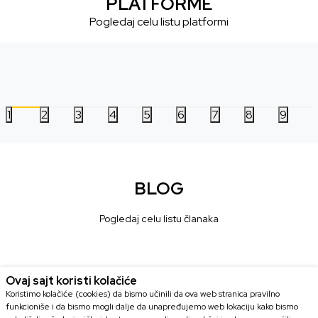
PLATFORME
Pogledaj celu listu platformi
1
2
3
4
5
6
7
8
9
BLOG
Pogledaj celu listu članaka
Ovaj sajt koristi kolačiće
Koristimo kolačiće (cookies) da bismo učinili da ova web stranica pravilno
funkcioniše i da bismo mogli dalje da unapređujemo web lokaciju kako bismo