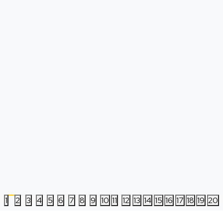
Gamepad Spartan Gear - Aspis 4
PS5 Split Fiction
Wireless - Camo Green
Datum izlaska:
06.03.2025
Nova
Korišćena
5.499,00
RSD
6.499,00
RSD
1
2
3
4
5
6
7
8
9
10
11
12
13
14
15
16
17
18
19
20