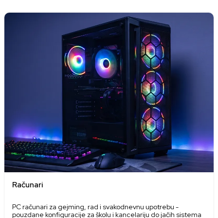
Računari
PC računari za gejming, rad i svakodnevnu upotrebu -
pouzdane konfiguracije za školu i kancelariju do jačih sistema