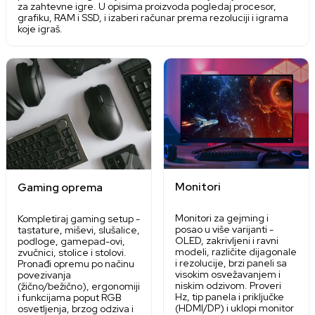
za zahtevne igre. U opisima proizvoda pogledaj procesor,
grafiku, RAM i SSD, i izaberi računar prema rezoluciji i igrama
koje igraš.
Monitori
Gaming oprema
Monitori za gejming i
Kompletiraj gaming setup -
posao u više varijanti -
tastature, miševi, slušalice,
OLED, zakrivljeni i ravni
podloge, gamepad-ovi,
modeli, različite dijagonale
zvučnici, stolice i stolovi.
i rezolucije, brzi paneli sa
Pronađi opremu po načinu
visokim osvežavanjem i
povezivanja
niskim odzivom. Proveri
(žično/bežično), ergonomiji
Hz, tip panela i priključke
i funkcijama poput RGB
(HDMI/DP) i uklopi monitor
osvetljenja, brzog odziva i