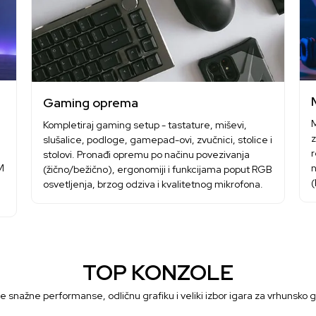
Gaming oprema
M
Kompletiraj gaming setup - tastature, miševi,
z
slušalice, podloge, gamepad-ovi, zvučnici, stolice i
r
stolovi. Pronađi opremu po načinu povezivanja
M
n
(žično/bežično), ergonomiji i funkcijama poput RGB
(
osvetljenja, brzog odziva i kvalitetnog mikrofona.
TOP KONZOLE
 snažne performanse, odličnu grafiku i veliki izbor igara za vrhunsko 