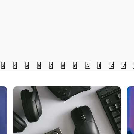
Switch Prince of Persia -
PS4 Need for Speed
PS5
The Lost Crown
Heat
of 
5
Datum izlaska:
18.01.2024
Datum izlaska:
08.11.2019
Datu
Nova
Korišćena
Nova
Korišćena
Nov
2.999,00
RSD
3.999,00
RSD
5.
3
4
5
6
7
8
9
10
11
12
13