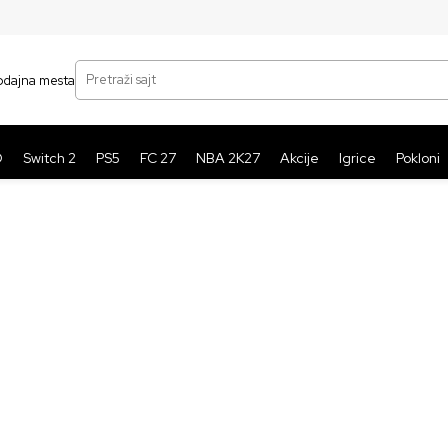
SIGURNO PLAĆANJE PLATNIM KARTICAMA
BE
Pretraži sajt
odajna mesta
O
Switch 2
PS5
FC 27
NBA 2K27
Akcije
Igrice
Pokloni