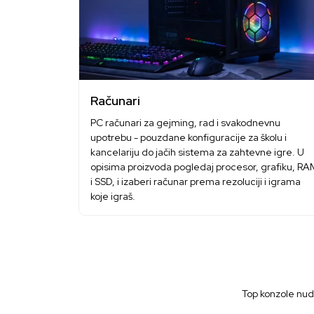
Računari
PC računari za gejming, rad i svakodnevnu
upotrebu - pouzdane konfiguracije za školu i
kancelariju do jačih sistema za zahtevne igre. U
opisima proizvoda pogledaj procesor, grafiku, RA
i SSD, i izaberi računar prema rezoluciji i igrama
koje igraš.
Top konzole nude