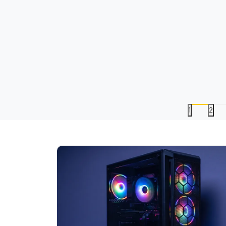
Gamepad Spartan Gear
PS5 Split Fiction
- Aspis 4 Wireless -
Datum izlaska:
06.03.202
Camo Green
Nova
Korišćena
5.499,00
RSD
6.499,00
RSD
1
2