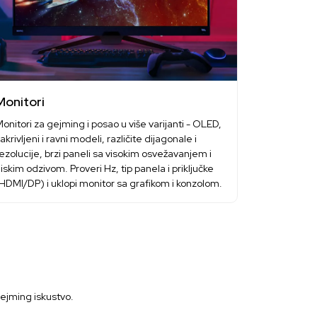
Monitori
onitori za gejming i posao u više varijanti - OLED,
akrivljeni i ravni modeli, različite dijagonale i
ezolucije, brzi paneli sa visokim osvežavanjem i
iskim odzivom. Proveri Hz, tip panela i priključke
HDMI/DP) i uklopi monitor sa grafikom i konzolom.
gejming iskustvo.