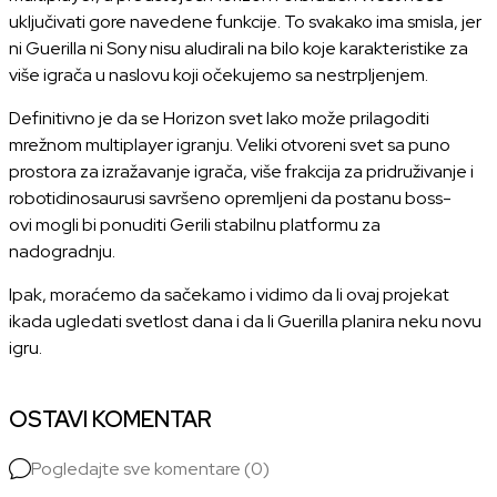
uključivati gore navedene funkcije. To svakako ima smisla, jer
ni Guerilla ni Sony nisu aludirali na bilo koje karakteristike za
više igrača u naslovu koji očekujemo sa nestrpljenjem.
Definitivno je da se Horizon svet lako može prilagoditi
mrežnom multiplayer igranju. Veliki otvoreni svet sa puno
prostora za izražavanje igrača, više frakcija za pridruživanje i
robotidinosaurusi savršeno opremljeni da postanu boss-
ovi mogli bi ponuditi Gerili stabilnu platformu za
nadogradnju.
Ipak, moraćemo da sačekamo i vidimo da li ovaj projekat
ikada ugledati svetlost dana i da li Guerilla planira neku novu
igru.
OSTAVI KOMENTAR
Pogledajte sve komentare (0)