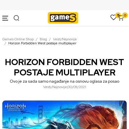
SIGURNO PLAĆANJE PLATNIM KARTICAMA
0
0
Games Online Shop
Blog
Vesti/Najnovije
Horizon Forbidden West postaje multiplayer
HORIZON FORBIDDEN WEST
POSTAJE MULTIPLAYER
Ovo je za sada samo nagađanje na osnovu oglasa za posao
Vesti/Najnovije
|
30/09/2021