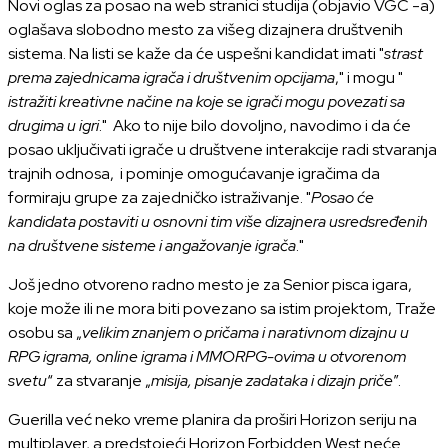
Novi oglas za posao na web stranici studija (objavio
VGC
-a)
oglašava slobodno mesto za višeg dizajnera društvenih
sistema. Na listi se kaže da će uspešni kandidat imati "
strast
prema zajednicama igrača i društvenim opcijama
," i mogu "
istražiti kreativne načine na koje se igrači mogu povezati sa
drugima u igri
." Ako to nije bilo dovoljno, navodimo i da će
posao uključivati igrače u društvene interakcije radi stvaranja
trajnih odnosa, i pominje omogućavanje igračima da
formiraju grupe za zajedničko istraživanje. "
Posao će
kandidata postaviti u osnovni tim više dizajnera usredsređenih
na društvene sisteme i angažovanje igrača
."
Još jedno otvoreno radno mesto je za Senior pisca igara,
koje može ili ne mora biti povezano sa istim projektom, Traže
osobu sa „
velikim znanjem o pričama i narativnom dizajnu u
RPG igrama, online igrama i MMORPG-ovima u otvorenom
svetu
“ za stvaranje „
misija, pisanje zadataka i dizajn priče
”.
Guerilla već neko vreme planira da proširi Horizon seriju na
multiplayer, a predstojeći Horizon Forbidden West neće