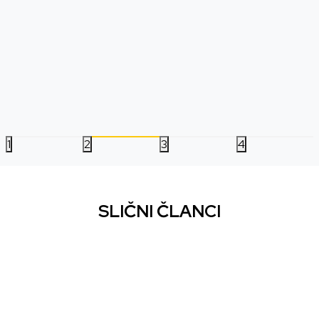
PS4 Horizon - Zero 
PS4 Horizon Forbidden West
Edition
Datum izlaska:
18.02.2022
Datum izlaska:
05.12.2017
Nova
Korišćena
Nova
Korišćena
1.799,00
RSD
5.999,00
RSD
1
2
3
4
SLIČNI ČLANCI