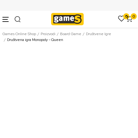
SIGURNO PLAĆANJE PLATNIM KARTICAMA
0
0
Games Online Shop
Proizvodi
Board Game
Društvene Igre
Društvena igra Monopoly - Queen