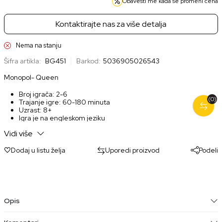
Obavesti me kada se promeni cena
Kontaktirajte nas za više detalja
Nema na stanju
Šifra artikla:
BG451
Barkod:
5036905026543
Monopol- Queen
Broj igrača: 2-6
(0)
Trajanje igre: 60-180 minuta
Uzrast: 8+
Igra je na engleskom jeziku
Vidi više
Dodaj u listu želja
Uporedi proizvod
Podeli
Opis