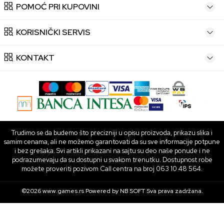
POMOĆ PRI KUPOVINI
KORISNIČKI SERVIS
KONTAKT
Trudimo se da budemo što precizniji u opisu proizvoda, prikazu slika i
samim cenama, ali ne možemo garantovati da su sve informacije potpune
i bez grešaka. Svi artikli prikazani na sajtu su deo naše ponude i ne
podrazumevaju da su dostupni u svakom trenutku. Dostupnost robe
možete proveriti pozivom Call centra na broj 063 10 48 564.
©2026
www.games.rs
Powered by
NB SOFT
Sva prava zadržana.