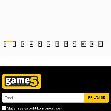
Društvena igra Flip 7 (ENG)
Društvena igra LEGO 
Bounty Adventures
3.999,00
RSD
1.799,00
RSD
4.999,00
RSD
1
2
3
4
5
6
7
8
9
10
11
12
Email
PRIJAVI SE
Slažem se sa
politikom privatnosti