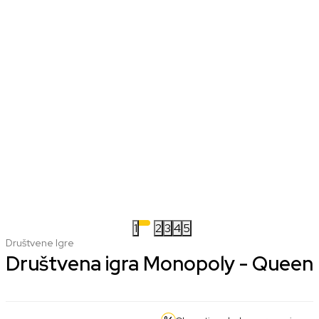
1
2
3
4
5
Društvene Igre
Društvena igra Monopoly - Queen