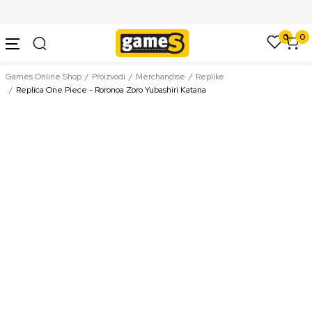
SIGURNO PLAĆANJE PLATNIM KARTICAMA
0
0
Games Online Shop
Proizvodi
Merchandise
Replike
Replica One Piece - Roronoa Zoro Yubashiri Katana