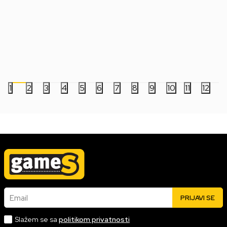
Čarobni štap Fantastic Beast 2 - Albus
Replica Lord Of The 
Dumbledore Wands
The Witch King - Inc
4.999,00
RSD
15.999,00
RSD
1
2
3
4
5
6
7
8
9
10
11
12
Email
PRIJAVI SE
Slažem se sa
politikom privatnosti