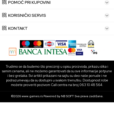
POMOĆ PRI KUPOVINI
KORISNIČKI SERVIS
KONTAKT
Trudimo se da budemo što precizniji u opisu proizvoda, prikazu slika i
samim cenama, ali ne možemo garantovati da su sve informacije potpune
i bez grešaka. Svi artikli prikazani na sajtu su deo naše ponude i ne
podrazumevaju da su dostupni u svakom trenutku. Dostupnost robe
možete proveriti pozivom Call centra na broj 063 10 48 564.
©2026
www.games.rs
Powered by
NB SOFT
Sva prava zadržana.