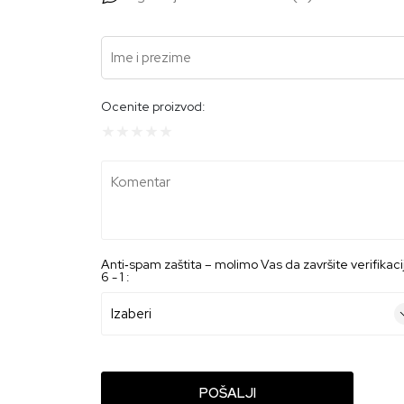
Ime i prezime
Ocenite proizvod:
Komentar
Anti‑spam zaštita – molimo Vas da završite verifikaci
6 - 1 :
POŠALJI