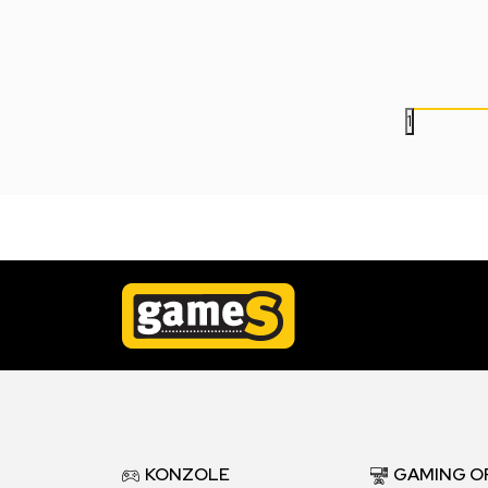
4.999,00
RSD
3.999,00
RSD
1
KONZOLE
GAMING O