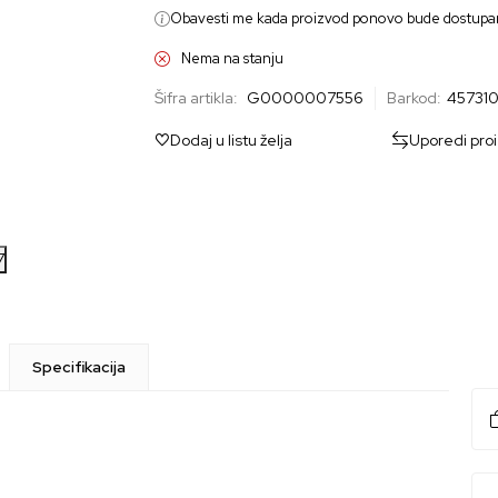
Obavesti me kada proizvod ponovo bude dostupa
Nema na stanju
Šifra artikla:
G0000007556
Barkod:
45731
Dodaj u listu želja
Uporedi pro
7
Specifikacija