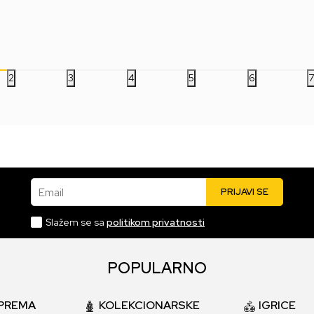
3.999,00
RSD
5.499,00
RSD
5.
2
3
4
5
6
Email
PRIJAVI SE
Slažem se sa
politikom privatnosti
POPULARNO
PREMA
KOLEKCIONARSKE
IGRICE