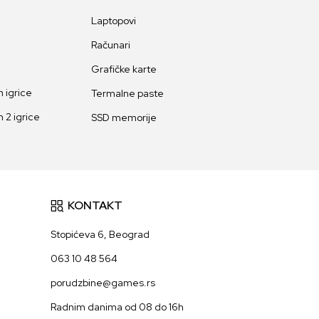
Laptopovi
Računari
Grafičke karte
 igrice
Termalne paste
 2 igrice
SSD memorije
KONTAKT
Stopićeva 6, Beograd
063 10 48 564
porudzbine@games.rs
Radnim danima od 08 do 16h