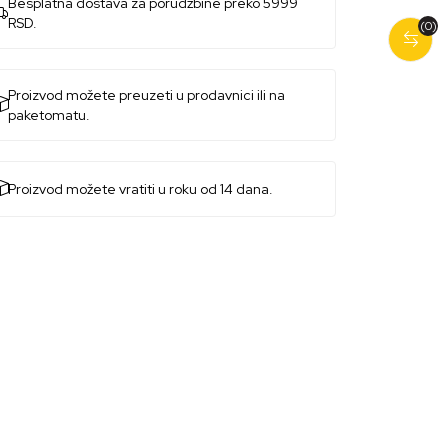
Besplatna dostava za porudžbine preko 5999
RSD.
(0)
Proizvod možete preuzeti u prodavnici ili na
paketomatu.
Proizvod možete vratiti u roku od 14 dana.