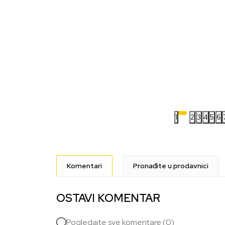
1
2
3
4
5
6
Komentari
Pronađite u prodavnici
OSTAVI KOMENTAR
Pogledajte sve komentare (0)