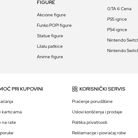
FIGURE
GTA 6 Cena
Akcione figure
PS5 igrice
Funko POP! figure
PS4 igrice
Statue figure
Nintendo Switch
Lilalu patkice
Nintendo Switch
Anime figure
MOĆ PRI KUPOVINI
KORISNIČKI SERVIS
laćanja
Praćenje porudžbine
e karticama
Uslovi korišćenja i prodaje
e na rate
Politika privatnosti
sporuke
Reklamacije i povraćaj robe