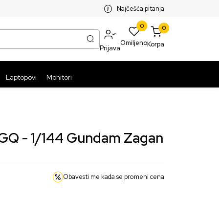
SPLATNA ISPORUKA PAKETA PREKO 5999 RSD
ST
Najčešća pitanja
0
0
Omiljeno
Korpa
Prijava
Laptopovi
Monitori
GQ - 1/144 Gundam Zagan
Obavesti me kada se promeni cena