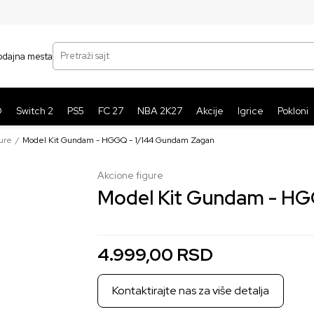
SIGURNO PLAĆANJE PLATNIM KARTICAMA
BE
Pretraži sajt
odajna mesta
O
Switch 2
PS5
FC 27
NBA 2K27
Akcije
Igrice
Pokloni
ure
Model Kit Gundam - HGGQ - 1/144 Gundam Zagan
Akcione figure
Model Kit Gundam - HG
4.999,00
RSD
Kontaktirajte nas za više detalja