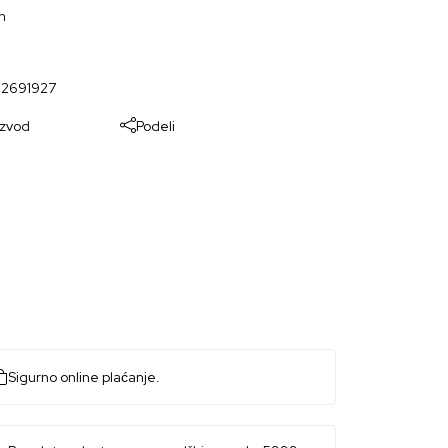
n
02691927
izvod
Podeli
Sigurno online plaćanje.