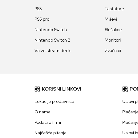
PS5
Tastature
PS5 pro
Miševi
Nintendo Switch
Slušalice
Nintendo Switch 2
Monitori
Valve steam deck
Zvučnici
KORISNI LINKOVI
PO
Lokacije prodavnica
Uslovi p
O nama
Plaćanj
Podaci o firmi
Plaćanj
Najčešća pitanja
Uslovi i