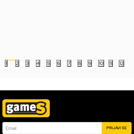
Bobble Figure Star Wars Legends POP!
Bobble Figure Game
- Luke Skywalker #846
- Charmeleon #1195
2.499,00
RSD
5.999,00
RSD
1
2
3
4
5
6
7
8
9
10
11
12
Email
PRIJAVI SE