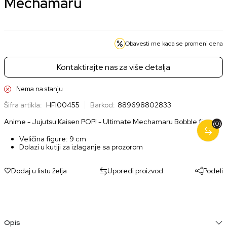
Mechamaru
Obavesti me kada se promeni cena
Kontaktirajte nas za više detalja
Nema na stanju
Šifra artikla:
HFI00455
Barkod:
889698802833
Anime - Jujutsu Kaisen POP! - Ultimate Mechamaru Bobble figura
(0)
Veličina figure: 9 cm
Dolazi u kutiji za izlaganje sa prozorom
Dodaj u listu želja
Uporedi proizvod
Podeli
Opis