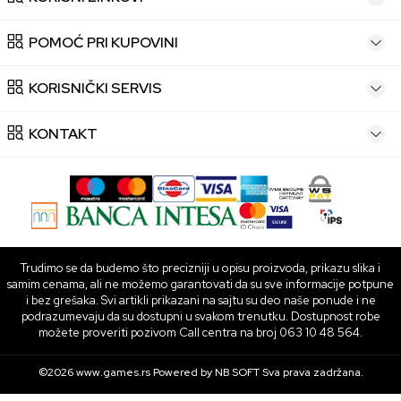
POMOĆ PRI KUPOVINI
KORISNIČKI SERVIS
KONTAKT
Trudimo se da budemo što precizniji u opisu proizvoda, prikazu slika i
samim cenama, ali ne možemo garantovati da su sve informacije potpune
i bez grešaka. Svi artikli prikazani na sajtu su deo naše ponude i ne
podrazumevaju da su dostupni u svakom trenutku. Dostupnost robe
možete proveriti pozivom Call centra na broj 063 10 48 564.
©2026
www.games.rs
Powered by
NB SOFT
Sva prava zadržana.