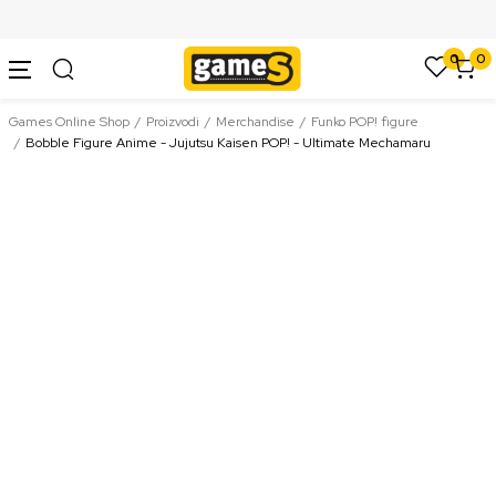
SIGURNO PLAĆANJE PLATNIM KARTICAMA
0
0
Games Online Shop
Proizvodi
Merchandise
Funko POP! figure
Bobble Figure Anime - Jujutsu Kaisen POP! - Ultimate Mechamaru