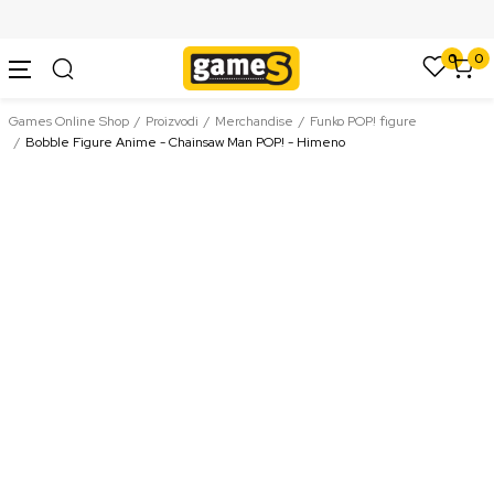
SIGURNO PLAĆANJE PLATNIM KARTICAMA
0
0
Games Online Shop
Proizvodi
Merchandise
Funko POP! figure
Bobble Figure Anime - Chainsaw Man POP! - Himeno