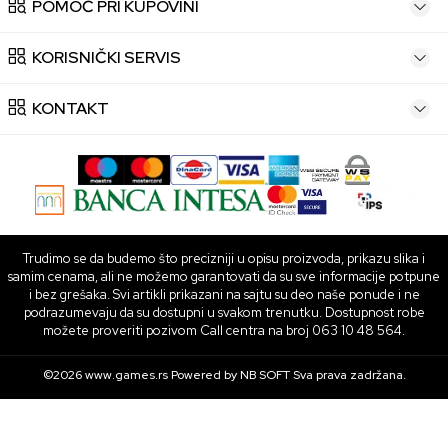
POMOĆ PRI KUPOVINI
KORISNIČKI SERVIS
KONTAKT
Trudimo se da budemo što precizniji u opisu proizvoda, prikazu slika i
samim cenama, ali ne možemo garantovati da su sve informacije potpune
i bez grešaka. Svi artikli prikazani na sajtu su deo naše ponude i ne
podrazumevaju da su dostupni u svakom trenutku. Dostupnost robe
možete proveriti pozivom Call centra na broj 063 10 48 564.
©2026
www.games.rs
Powered by
NB SOFT
Sva prava zadržana.