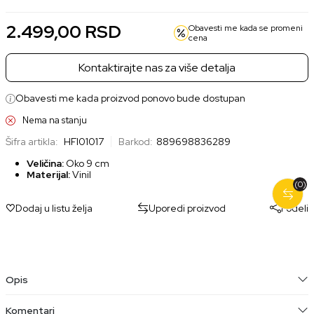
2.499,00
RSD
Obavesti me kada se promeni
cena
Kontaktirajte nas za više detalja
Obavesti me kada proizvod ponovo bude dostupan
Nema na stanju
Šifra artikla:
HFI01017
Barkod:
889698836289
Veličina:
Oko 9 cm
Materijal:
Vinil
(0)
Dodaj u listu želja
Uporedi proizvod
Podeli
Opis
Komentari