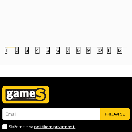
Bobble Figure Star Wars Legends POP!
Bobble Figure Game
- Luke Skywalker #846
- Charmeleon #1195
2.499,00
RSD
5.999,00
RSD
1
2
3
4
5
6
7
8
9
10
11
12
Email
PRIJAVI SE
Slažem se sa
politikom privatnosti