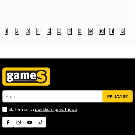
2.499,00
RSD
5.999,00
RSD
1
2
3
4
5
6
7
8
9
10
11
12
Email
PRIJAVI SE
Slažem se sa
politikom privatnosti