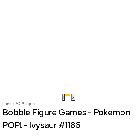
1
2
Funko POP! figure
Bobble Figure Games - Pokemon
POP! - Ivysaur #1186