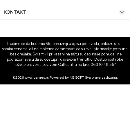
KONTAKT
Trudimo se da budemo što precizniji u opisu proizvoda, prikazu slika i
samim cenama, ali ne možemo garantovati da su sve informacije potpune
i bez grešaka. Svi artikli prikazani na sajtu su deo naše ponude i ne
podrazumevaju da su dostupni u svakom trenutku. Dostupnost robe
možete proveriti pozivom Call centra na broj 063 10 48 564.
©2026
www.games.rs
Powered by
NB SOFT
Sva prava zadržana.