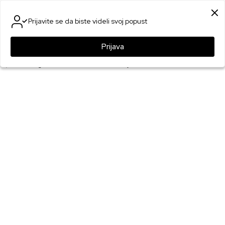
SIGURNO PLAĆANJE PLATNIM KARTICAMA
Prijavite se da biste videli svoj popust
0
0
Prijava
Games Online Shop
Proizvodi
Merchandise
Funko POP! figure
Bobble Figure Games - Pokemon POP! - Ivysaur #1186