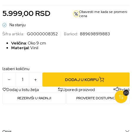
5.999,00
RSD
Obavesti me kada se promeni
cena
Na stanju
Šifra artikla:
G0000008352
Barkod:
889698919883
Veličina:
Oko 9 cm
Materijal:
Vinil
Izaberi količinu
DODAJ U KORPU
Dodaj u listu želja
Uporedi proizvod
Podeli
(0)
REZERVIŠI U RADNJI
PROVERITE DOSTUPNOST
Opis