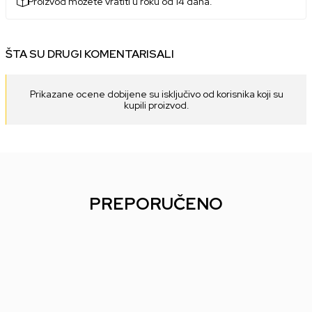
Proizvod možete vratiti u roku od 14 dana.
ŠTA SU DRUGI KOMENTARISALI
Prikazane ocene dobijene su isključivo od korisnika koji su
kupili proizvod.
PREPORUČENO
Bobble Figure Star Wars Legends POP!
Bobble Figure Game
- Luke Skywalker #846
- Charmeleon #1195