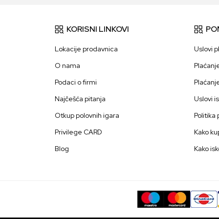
KORISNI LINKOVI
PO
Lokacije prodavnica
Uslovi p
O nama
Plaćanj
Podaci o firmi
Plaćanj
Najčešća pitanja
Uslovi i
Otkup polovnih igara
Politika
Privilege CARD
Kako kup
Blog
Kako isk