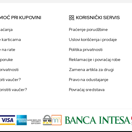
MOĆ PRI KUPOVINI
KORISNIČKI SERVIS
laćanja
Praćenje porudžbine
e karticama
Uslovi korišćenja i prodaje
e na rate
Politika privatnosti
sporuke
Reklamacije i povraćaj robe
 privatnosti
Zamena artikla za drugi
iti vaučer?
Pravo na odustajanje
oristiti vaučer?
Povraćaj sredstava