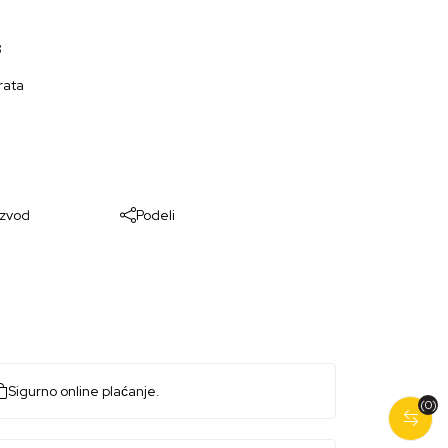
8
rata
izvod
Podeli
Sigurno online plaćanje.
(0)