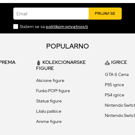
Email
PRIJAVI SE
Slažem se sa
politikom privatnosti
POPULARNO
PREMA
KOLEKCIONARSKE
IGRICE
FIGURE
GTA 6 Cena
Akcione figure
PS5 igrice
Funko POP! figure
PS4 igrice
Statue figure
Nintendo Switch
Lilalu patkice
Nintendo Switch
Anime figure