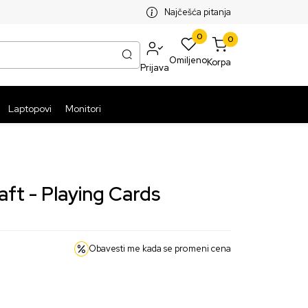
SPLATNA ISPORUKA PAKETA PREKO 5999 RSD
ST
Najčešća pitanja
0
0
Omiljeno
Korpa
Prijava
Laptopovi
Monitori
aft - Playing Cards
Obavesti me kada se promeni cena