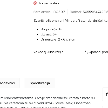
Nema na stanju
Šifra artikla:
BG307
Barkod:
505596474221
Zvanično licencirani Minecraft standardni špil ka
Broj igrača: 1+
Uzrast: 6+
Dimenzije: ‎2 x 6 x 9 cm
Dodaj u listu želja
Uporedi pro
rodavnici
Specifikacija
nim Minecraft kartama. Ovo je standardni špil karata a karte su
lu. Na karatama su svi čuveni likovi - Steve, Alex, Enderman,
noj kutijici u obliku jednog Minecraft bloka.