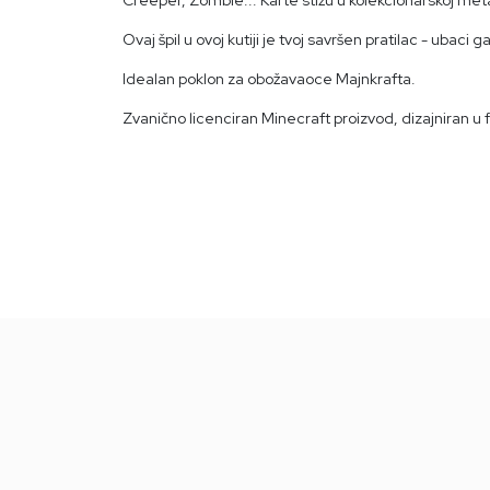
Ovaj špil u ovoj kutiji je tvoj savršen pratilac - ubaci 
Idealan poklon za obožavaoce Majnkrafta.
Zvanično licenciran Minecraft proizvod, dizajniran u fi