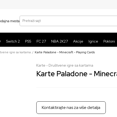
SIGURNO PLAĆANJE PLATNIM KARTICAMA
BE
Pretraži sajt
odajna mesta
O
Switch 2
PS5
FC 27
NBA 2K27
Akcije
Igrice
Pokloni
štvene igre sa kartama
Karte Paladone - Minecraft - Playing Cards
Karte - Društvene igre sa kartama
Karte Paladone - Minecr
Kontaktirajte nas za više detalja