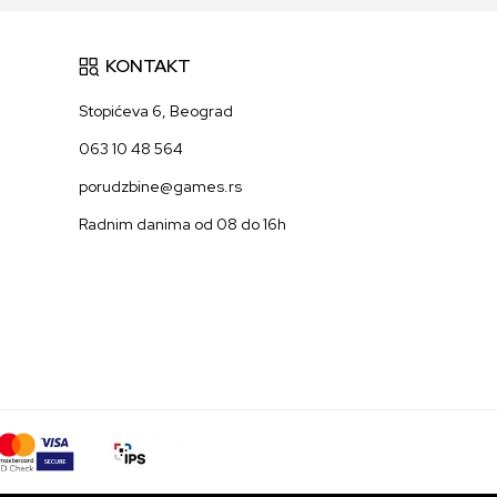
KONTAKT
Stopićeva 6, Beograd
063 10 48 564
porudzbine@games.rs
Radnim danima od 08 do 16h