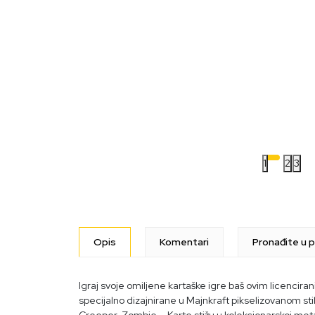
1
2
3
Opis
Komentari
Pronađite u p
Igraj svoje omiljene kartaške igre baš ovim licencira
specijalno dizajnirane u Majnkraft pikselizovanom sti
Creeper, Zombie... Karte stižu u kolekcionarskoj metal