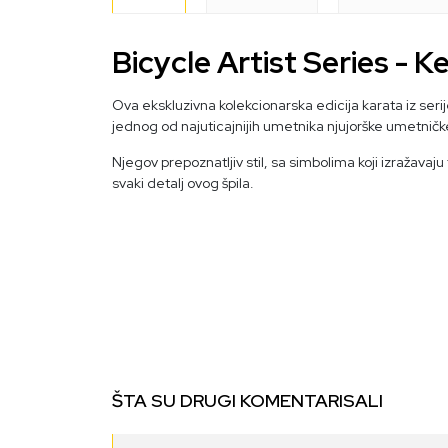
Bicycle Artist Series - K
Ova ekskluzivna kolekcionarska edicija karata iz seri
jednog od najuticajnijih umetnika njujorške umetnič
Njegov prepoznatljiv stil, sa simbolima koji izražavaj
svaki detalj ovog špila.
ŠTA SU DRUGI KOMENTARISALI