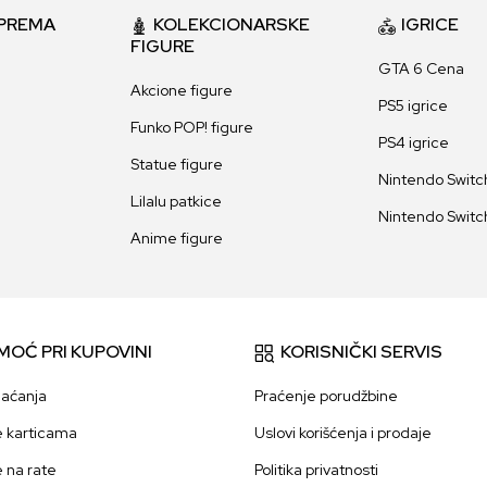
PREMA
KOLEKCIONARSKE
IGRICE
FIGURE
GTA 6 Cena
Akcione figure
PS5 igrice
Funko POP! figure
PS4 igrice
Statue figure
Nintendo Switch
Lilalu patkice
Nintendo Switch
Anime figure
MOĆ PRI KUPOVINI
KORISNIČKI SERVIS
laćanja
Praćenje porudžbine
e karticama
Uslovi korišćenja i prodaje
e na rate
Politika privatnosti