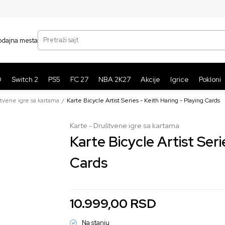
SIGURNO PLAĆANJE PLATNIM KARTICAMA
BE
Pretraži sajt
odajna mesta
O
Switch 2
PS5
FC 27
NBA 2K27
Akcije
Igrice
Pokloni
štvene igre sa kartama
Karte Bicycle Artist Series - Keith Haring - Playing Cards
Karte - Društvene igre sa kartama
Karte Bicycle Artist Series - K
Cards
10.999,00
RSD
Na stanju