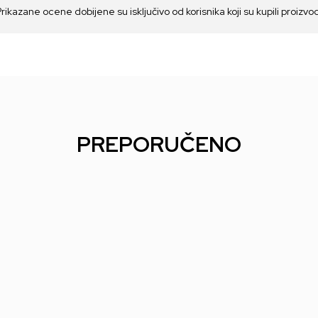
Prikazane ocene dobijene su isključivo od korisnika koji su kupili proizvo
PREPORUČENO
rvel
Karte Copag - Jumbo -
Karte Copag - Jumbo -
Kar
s
2-Pack - Black And Gold
2-Pack - Red And Blue
Jum