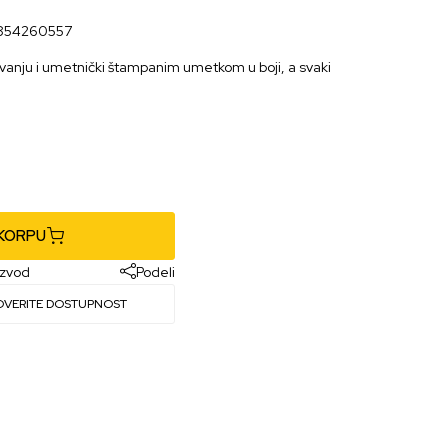
854260557
ovanju i umetnički štampanim umetkom u boji, a svaki
 KORPU
izvod
Podeli
OVERITE DOSTUPNOST