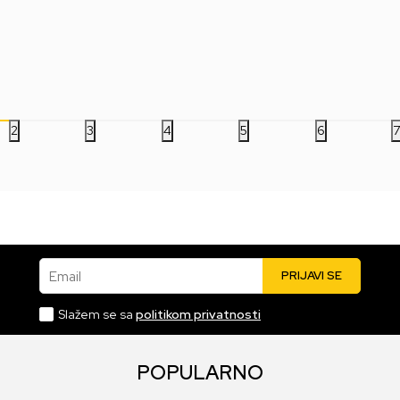
Playing Cards
Playing Cards
2.499,00
RSD
2.499,00
RSD
1.
2
3
4
5
6
Email
PRIJAVI SE
Slažem se sa
politikom privatnosti
POPULARNO