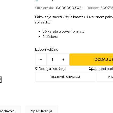
Šifra artikla:
G0000003145
Barkod:
60073
Pakovanje sadrži 2 špila karata u luksuznom pak
špil sadrži:
56 karata u poker formatu
2 džokera
Izaberi količinu
DODAJ U
Dodaj u listu želja
Uporedi pro
REZERVIŠI U RADNJI
PR
7
rodavnici
Specifikacija