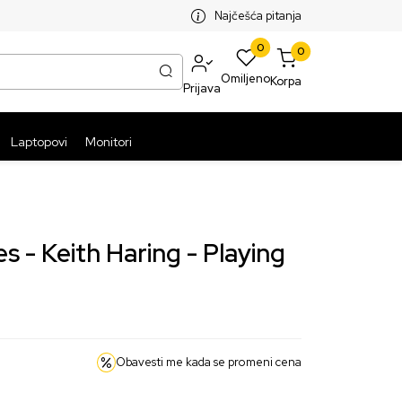
SPLATNA ISPORUKA PAKETA PREKO 5999 RSD
ST
Najčešća pitanja
0
0
Omiljeno
Korpa
Prijava
Laptopovi
Monitori
eith Haring - Playing
Obavesti me kada se promeni cena