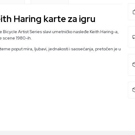
eith Haring karte za igru
je Bicycle Artist Series slavi umetničko nasleđe Keith Haring-a,
ke scene 1980-ih.
u teme poput mira, ljubavi, jednakosti i saosećanja, pretočen je u