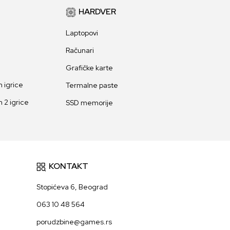
HARDVER
Laptopovi
Računari
Grafičke karte
 igrice
Termalne paste
 2 igrice
SSD memorije
KONTAKT
Stopićeva 6, Beograd
063 10 48 564
porudzbine@games.rs