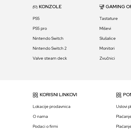
KONZOLE
GAMING O
PS5
Tastature
PS5 pro
Miševi
Nintendo Switch
Slušalice
Nintendo Switch 2
Monitori
Valve steam deck
Zvučnici
KORISNI LINKOVI
PO
Lokacije prodavnica
Uslovi p
O nama
Plaćanj
Podaci o firmi
Plaćanj