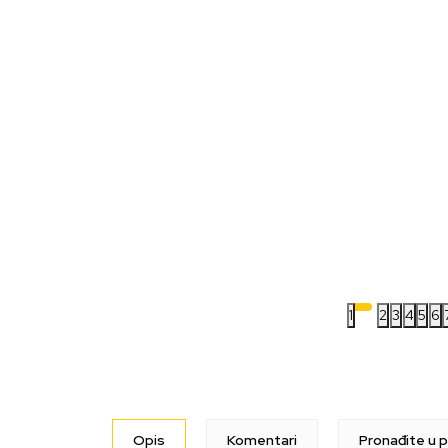
1
2
3
4
5
6
Opis
Komentari
Pronađite u p