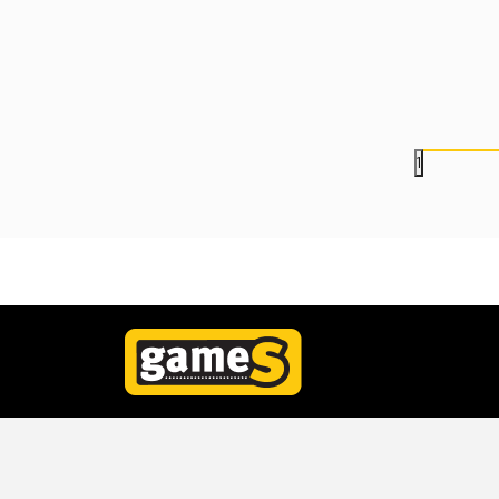
Cards
999,00
RSD
999,00
RSD
1