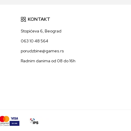
KONTAKT
Stopićeva 6, Beograd
063 10 48 564
porudzbine@games.rs
Radnim danima od 08 do 16h