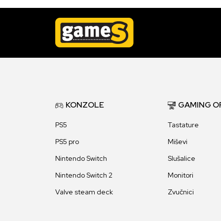
KONZOLE
GAMING O
PS5
Tastature
PS5 pro
Miševi
Nintendo Switch
Slušalice
Nintendo Switch 2
Monitori
Valve steam deck
Zvučnici