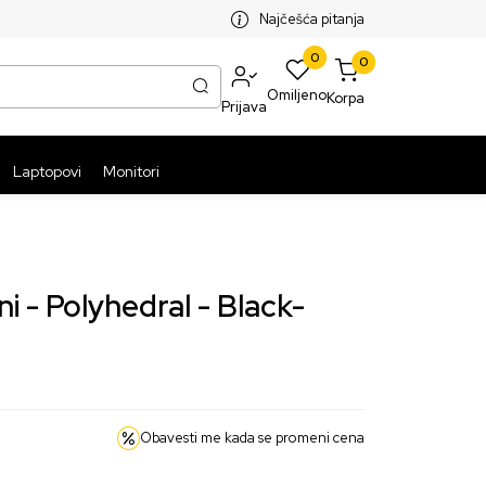
SPLATNA ISPORUKA PAKETA PREKO 5999 RSD
ST
Najčešća pitanja
0
0
Omiljeno
Korpa
Prijava
Laptopovi
Monitori
 - Polyhedral - Black-
Obavesti me kada se promeni cena