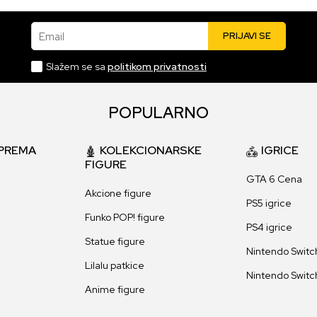
Email
PRIJAVI SE
Slažem se sa
politikom privatnosti
POPULARNO
PREMA
KOLEKCIONARSKE
IGRICE
FIGURE
GTA 6 Cena
Akcione figure
PS5 igrice
Funko POP! figure
PS4 igrice
Statue figure
Nintendo Switch
Lilalu patkice
Nintendo Switch
Anime figure