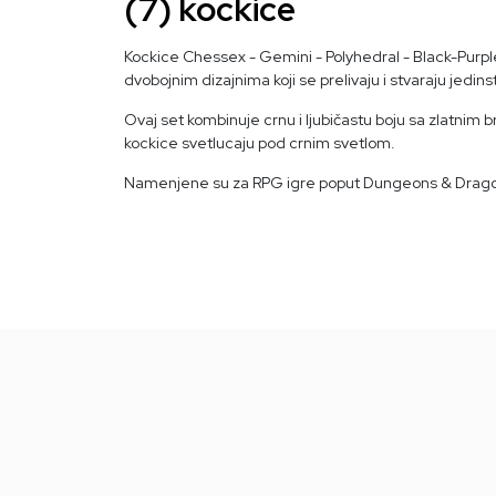
(7) kockice
Kockice Chessex - Gemini - Polyhedral - Black-Purpl
dvobojnim dizajnima koji se prelivaju i stvaraju jedins
Ovaj set kombinuje crnu i ljubičastu boju sa zlatnim
kockice svetlucaju pod crnim svetlom.
Namenjene su za RPG igre poput Dungeons & Dragons 