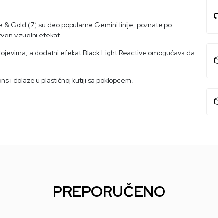
e & Gold (7) su deo popularne Gemini linije, poznate po
tven vizuelni efekat.
 brojevima, a dodatni efekat Black Light Reactive omogućava da
i dolaze u plastičnoj kutiji sa poklopcem.
PREPORUČENO