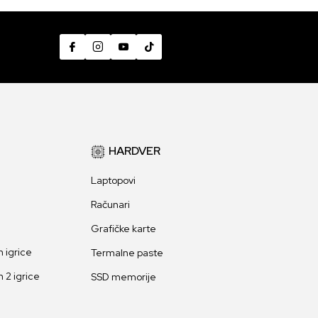
HARDVER
Laptopovi
Računari
Grafičke karte
 igrice
Termalne paste
 2 igrice
SSD memorije