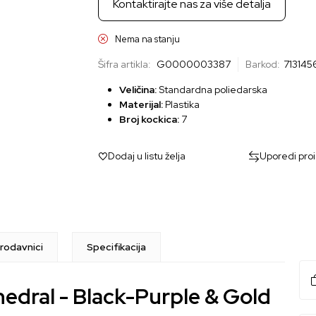
Kontaktirajte nas za više detalja
Nema na stanju
Šifra artikla:
G0000003387
Barkod:
71314
Veličina:
Standardna poliedarska
Materijal:
Plastika
Broj kockica:
7
Dodaj u listu želja
Uporedi pro
rodavnici
Specifikacija
hedral - Black-Purple & Gold