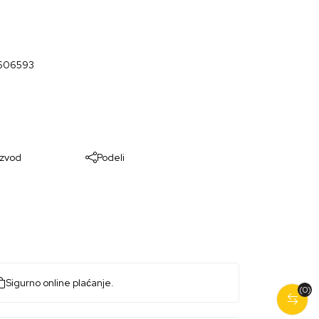
5606593
izvod
Podeli
Sigurno online plaćanje.
(0)