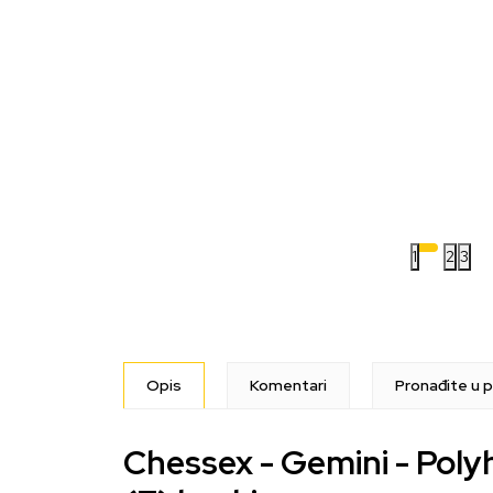
1
2
3
Opis
Komentari
Pronađite u p
Chessex - Gemini - Poly