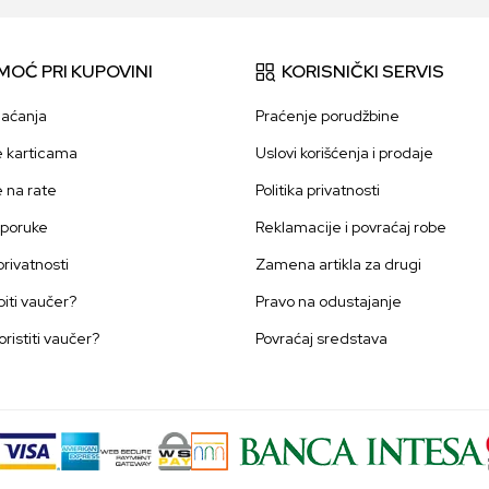
MOĆ PRI KUPOVINI
KORISNIČKI SERVIS
laćanja
Praćenje porudžbine
e karticama
Uslovi korišćenja i prodaje
e na rate
Politika privatnosti
sporuke
Reklamacije i povraćaj robe
 privatnosti
Zamena artikla za drugi
iti vaučer?
Pravo na odustajanje
oristiti vaučer?
Povraćaj sredstava