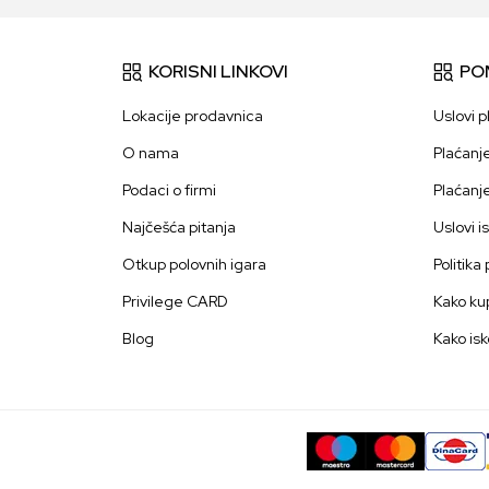
KORISNI LINKOVI
PO
Lokacije prodavnica
Uslovi p
O nama
Plaćanj
Podaci o firmi
Plaćanj
Najčešća pitanja
Uslovi i
Otkup polovnih igara
Politika
Privilege CARD
Kako kup
Blog
Kako isk