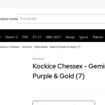
SIGURNO PLAĆANJE PLATNIM KARTICAMA
BE
Pretraži sajt
odajna mesta
O
Switch 2
PS5
FC 27
NBA 2K27
Akcije
Igrice
Pokloni
ockice Chessex - Gemini - Polyhedral - Black-Purple & Gold (7)
Kockice
Kockice Chessex - Gemini
Purple & Gold (7)