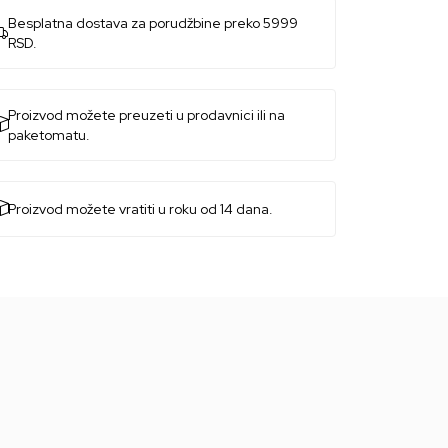
Besplatna dostava za porudžbine preko 5999
RSD.
Proizvod možete preuzeti u prodavnici ili na
paketomatu.
Proizvod možete vratiti u roku od 14 dana.