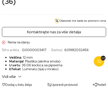
(36)
Obavesti me kada se promeni cena
Kontaktirajte nas za više detalja
Nema na stanju
Šifra artikla:
G0000003417
Barkod:
601982032456
Veličina
: 12 mm
(0)
Materijal
: Plastika (akrilna smola)
U setu
: 36 D6 kockica sa pipovima
Efekat
: Luminary (sjaj u mraku)
Vidi više
Dodaj u listu želja
Uporedi proizvod
Podeli