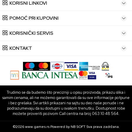
KORISNI LINKOVI
POMOĆ PRI KUPOVINI
KORISNIČKI SERVIS
KONTAKT
Trudimo se da budemo što precizniji u opisu proizvoda, prikazu slika i
samim cenama, ali ne možemo garantovati da su sve informacije potpune
i bez grešaka. Svi artikli prikazani na sajtu su deo naše ponude i ne
podrazumevaju da su dostupni u svakom trenutku. Dostupnost robe
možete proveriti pozivom Call centra na broj 063 10 48 564.
©2026
www.games.rs
Powered by
NB SOFT
Sva prava zadržana.