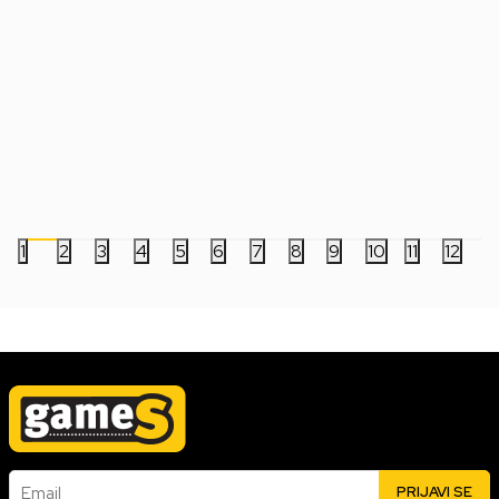
Kockica MtG Life Counter D20 Die -
Kockice Chessex - Ge
Marvel Super Heroes
Mini - Black-Starligh
199,00
RSD
799,00
RSD
1
2
3
4
5
6
7
8
9
10
11
12
Email
PRIJAVI SE