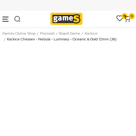
SIGURNO PLAĆANJE PLATNIM KARTICAMA
0
0
Games Online Shop
Proizvodi
Board Game
Kockice
Kockice Chessex - Nebula - Luminary - Oceanic & Gold 12mm (36)