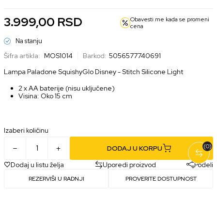
3.999,00
RSD
Obavesti me kada se promeni
cena
Na stanju
Šifra artikla:
MOS1014
Barkod:
5056577740691
Lampa Paladone SquishyGlo Disney - Stitch Silicone Light
2 x AA baterije (nisu uključene)
Visina: Oko 15 cm
Izaberi količinu
(0)
DODAJ U KORPU
Dodaj u listu želja
Uporedi proizvod
Podeli
REZERVIŠI U RADNJI
PROVERITE DOSTUPNOST