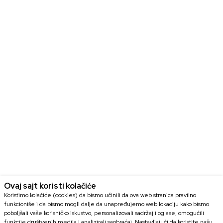
Ovaj sajt koristi kolačiće
Koristimo kolačiće (cookies) da bismo učinili da ova web stranica pravilno
funkcioniše i da bismo mogli dalje da unapređujemo web lokaciju kako bismo
poboljšali vaše korisničko iskustvo, personalizovali sadržaj i oglase, omogućili
funkcije društvenih medija i analizirali saobraćaj. Nastavljajući da koristite našu