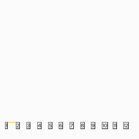
Lampa Stranger Things - Demogorgon
Lampa Paladone Mine
Light
Light
5.999,00
RSD
1.999,00
RSD
1
2
3
4
5
6
7
8
9
10
11
12