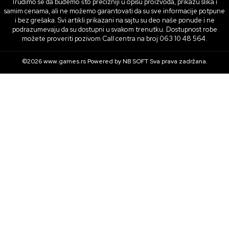
Trudimo se da budemo što precizniji u opisu proizvoda, prikazu slika i
samim cenama, ali ne možemo garantovati da su sve informacije potpune
i bez grešaka. Svi artikli prikazani na sajtu su deo naše ponude i ne
podrazumevaju da su dostupni u svakom trenutku. Dostupnost robe
možete proveriti pozivom Call centra na broj 063 10 48 564.
©2026
www.games.rs
Powered by
NB SOFT
Sva prava zadržana.