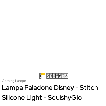
1
2
3
4
5
6
7
8
Gaming Lampe
Lampa Paladone Disney - Stitch
Silicone Light - SquishyGlo