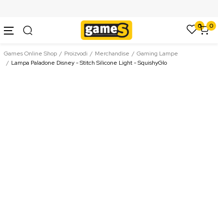
SIGURNO PLAĆANJE PLATNIM KARTICAMA
0
0
Games Online Shop
Proizvodi
Merchandise
Gaming Lampe
Lampa Paladone Disney - Stitch Silicone Light - SquishyGlo