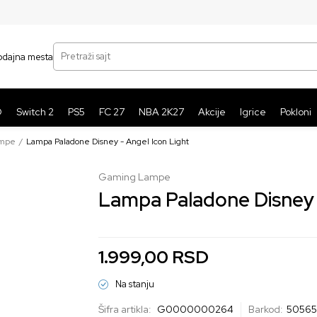
SIGURNO PLAĆANJE PLATNIM KARTICAMA
BE
Pretraži sajt
odajna mesta
O
Switch 2
PS5
FC 27
NBA 2K27
Akcije
Igrice
Pokloni
ampe
Lampa Paladone Disney - Angel Icon Light
Gaming Lampe
Lampa Paladone Disney 
1.999,00
RSD
Na stanju
Šifra artikla:
G0000000264
Barkod:
50565