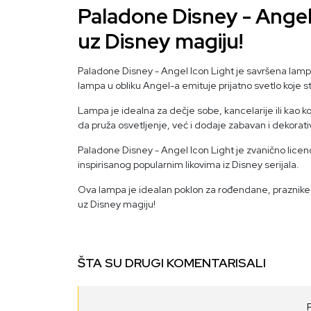
Paladone Disney - Angel 
uz Disney magiju!
Paladone Disney - Angel Icon Light je savršena lampa
lampa u obliku Angel-a emituje prijatno svetlo koje st
Lampa je idealna za dečje sobe, kancelarije ili kao
da pruža osvetljenje, već i dodaje zabavan i dekora
Paladone Disney - Angel Icon Light je zvanično licenc
inspirisanog popularnim likovima iz Disney serijala.
Ova lampa je idealan poklon za rođendane, praznike i
uz Disney magiju!
ŠTA SU DRUGI KOMENTARISALI