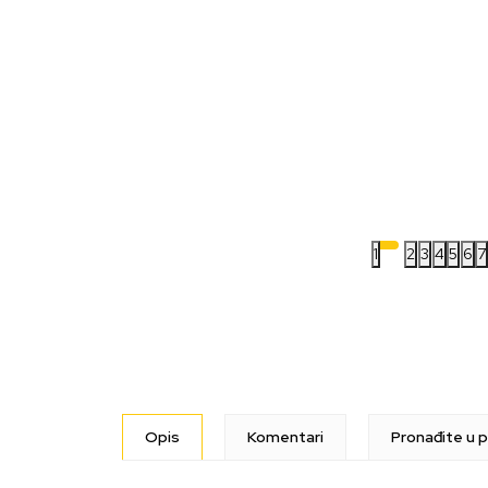
1
2
3
4
5
6
7
Opis
Komentari
Pronađite u p