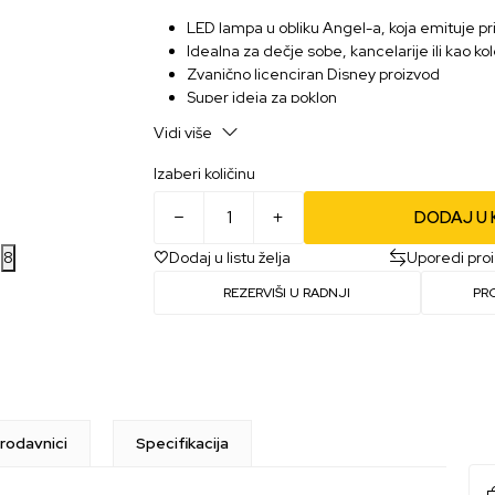
LED lampa u obliku Angel-a, koja emituje pri
Idealna za dečje sobe, kancelarije ili kao k
Zvanično licenciran Disney proizvod
Super ideja za poklon
Dimenzije: 9 x 10 x 13,5 cm
Vidi više
Napajanje: 2x AAA baterije (nisu uključene)
Izaberi količinu
DODAJ U
Dodaj u listu želja
Uporedi pro
8
REZERVIŠI U RADNJI
PR
rodavnici
Specifikacija