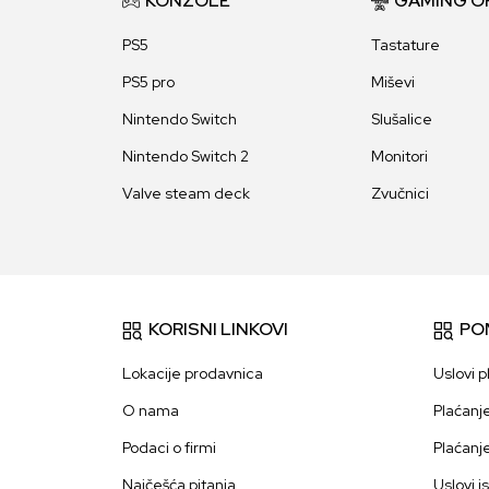
KONZOLE
GAMING O
PS5
Tastature
PS5 pro
Miševi
Nintendo Switch
Slušalice
Nintendo Switch 2
Monitori
Valve steam deck
Zvučnici
KORISNI LINKOVI
PO
Lokacije prodavnica
Uslovi p
O nama
Plaćanj
Podaci o firmi
Plaćanj
Najčešća pitanja
Uslovi i