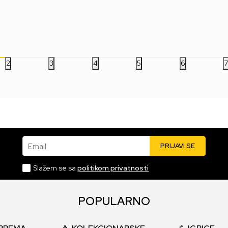
Neon Light
1.499,00
RSD
3.499,00
RSD
5.
2
3
4
5
6
Email
PRIJAVI SE
Slažem se sa
politikom privatnosti
POPULARNO