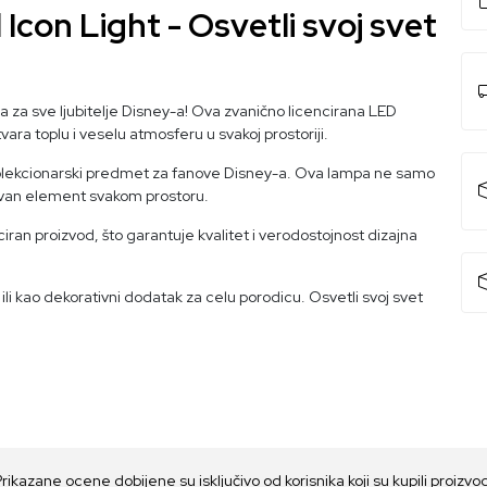
Icon Light - Osvetli svoj svet
 za sve ljubitelje Disney-a! Ova zvanično licencirana LED
vara toplu i veselu atmosferu u svakoj prostoriji.
 kolekcionarski predmet za fanove Disney-a. Ova lampa ne samo
tivan element svakom prostoru.
iran proizvod, što garantuje kvalitet i verodostojnost dizajna
li kao dekorativni dodatak za celu porodicu. Osvetli svoj svet
Prikazane ocene dobijene su isključivo od korisnika koji su kupili proizvo