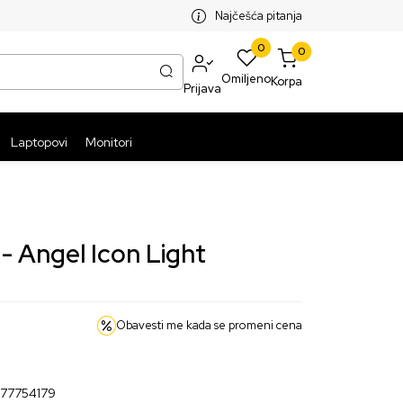
SPLATNA ISPORUKA PAKETA PREKO 5999 RSD
ST
Najčešća pitanja
0
0
Omiljeno
Korpa
Prijava
Laptopovi
Monitori
- Angel Icon Light
Obavesti me kada se promeni cena
77754179