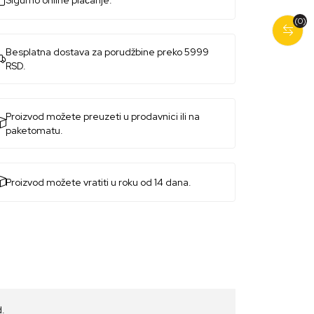
Sigurno online plaćanje.
(0)
Besplatna dostava za porudžbine preko 5999
RSD.
Proizvod možete preuzeti u prodavnici ili na
paketomatu.
Proizvod možete vratiti u roku od 14 dana.
d.