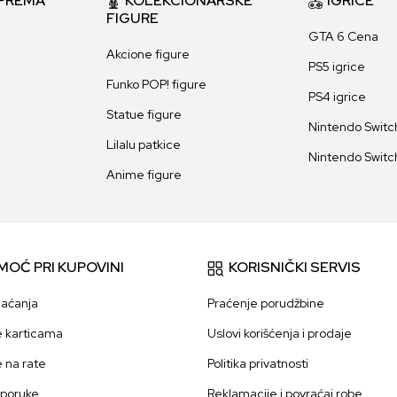
PREMA
KOLEKCIONARSKE
IGRICE
FIGURE
GTA 6 Cena
Akcione figure
PS5 igrice
Funko POP! figure
PS4 igrice
Statue figure
Nintendo Switch
Lilalu patkice
Nintendo Switch
Anime figure
MOĆ PRI KUPOVINI
KORISNIČKI SERVIS
laćanja
Praćenje porudžbine
e karticama
Uslovi korišćenja i prodaje
e na rate
Politika privatnosti
sporuke
Reklamacije i povraćaj robe