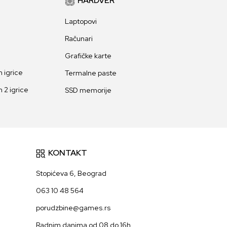
HARDVER
Laptopovi
Računari
Grafičke karte
 igrice
Termalne paste
 2 igrice
SSD memorije
KONTAKT
Stopićeva 6, Beograd
063 10 48 564
porudzbine@games.rs
Radnim danima od 08 do 16h