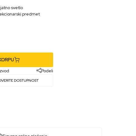
jatno svetlo
olekcionarski predmet
 KORPU
izvod
Podeli
OVERITE DOSTUPNOST