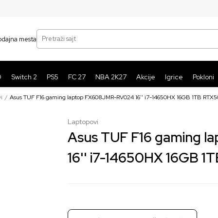
SIGURNO PLAĆANJE PLATNIM KARTICAMA
BE
Pretraži sajt
odajna mesta
O
Switch 2
PS5
FC 27
NBA 2K27
Akcije
Igrice
Pokloni
i
Asus TUF F16 gaming laptop FX608JMR-RV024 16'' i7-14650HX 16GB 1TB RTX5
Laptopovi
Asus TUF F16 gaming 
16'' i7-14650HX 16GB 