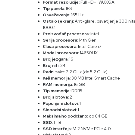
Format rezolucije:
Full HD+, WUXGA
Tip panela:
IPS
Osvežavanje:
165 Hz
Ostalo (ekran):
Anti-glare, osvetljenje 300 n
1000:1
Proizvođač procesora:
Intel
Serija procesora:
14th Gen
Klasa procesora:
Intel Core i7
Model procesora:
14650HX
Broj jezgara:
16
Broj niti:
24
Radni takt:
2.2 GHz (do 5.2 GHz)
Keš memorija:
30 MB Intel Smart Cache
RAM memorija:
16 GB
Tip memorije:
DDR5
Broj slotova:
2
Popunjeni slotovi:
1
Slobodni slotovi:
1
Maksimalno podržano:
do 64 GB
SSD:
1 TB
SSD interfejs:
M.2 NVMe PCIe 4.0
Disk slotovi:
2