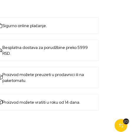
Sigurno online plaćanje.
Besplatna dostava za porudžbine preko 5999
RSD.
Proizvod možete preuzeti u prodavnici ili na
paketomatu.
Proizvod možete vratiti u roku od 14 dana.
(0)