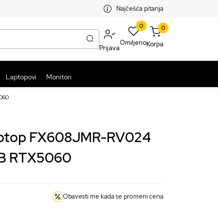
SPLATNA ISPORUKA PAKETA PREKO 5999 RSD
ST
Najčešća pitanja
0
0
Omiljeno
Korpa
Prijava
Laptopovi
Monitori
060
laptop FX608JMR-RV024
1TB RTX5060
Obavesti me kada se promeni cena