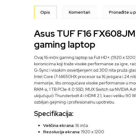
Opis
Komentari
Pronađite u p
Asus TUF F16 FX608JMR
gaming laptop
Ovaj 16‑inčni gaming laptop sa Full HD+ (1920 x 12
korisnicima koji traže visoke performanse za igre, r
G‑Sync i visokim osvetljenjem od 300 nita pruža glad
Intel Core i7‑14650HX procesor sa 16 jezgara i 24 n
memorije, što omogućava visoke performanse u mod
RAM‑a, 1 TB PCIe 4.0 SSD, MUX Switch sa NVIDIA Ad
uključujući Thunderbolt 4 i HDMI 2.1, kao i veliku 90 
ozbiljan gejming i profesionalnu upotrebu.
Specifikacija:
Veličina ekrana:
16 inča
Rezolucija ekrana:
1920 x 1200