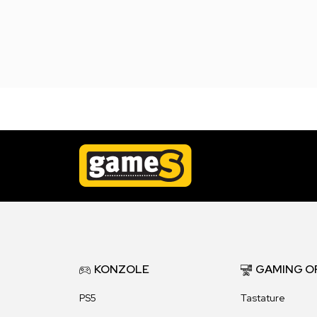
KONZOLE
GAMING O
PS5
Tastature