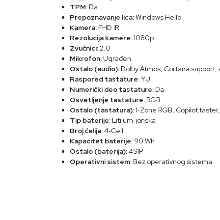
TPM:
Da
Prepoznavanje lica:
Windows Hello
Kamera:
FHD IR
Rezolucija kamere:
1080p
Zvučnici:
2.0
Mikrofon:
Ugrađen
Ostalo (audio):
Dolby Atmos, Cortana support, A
Raspored tastature:
YU
Numerički deo tastature:
Da
Osvetljenje tastature:
RGB
Ostalo (tastatura):
1‑Zone RGB, Copilot taster, 
Tip baterije:
Litijum‑jonska
Broj ćelija:
4‑Cell
Kapacitet baterije:
90 Wh
Ostalo (baterija):
4S1P
Operativni sistem:
Bez operativnog sistema