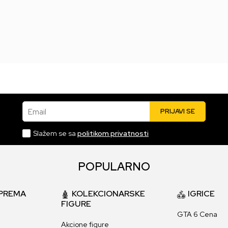
204.999,00
RSD
99.999,00
RSD
235.999,00
RSD
114.999,00
RSD
Email
PRIJAVI SE
Slažem se sa
politikom privatnosti
POPULARNO
PREMA
KOLEKCIONARSKE
IGRICE
FIGURE
GTA 6 Cena
Akcione figure