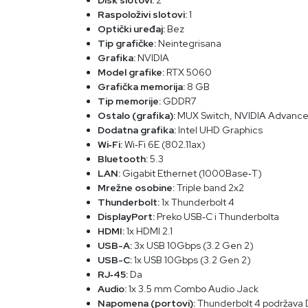
Raspoloživi slotovi:
1
Optički uređaj:
Bez
Tip grafičke:
Neintegrisana
Grafika:
NVIDIA
Model grafike:
RTX 5060
Grafička memorija:
8 GB
Tip memorije:
GDDR7
Ostalo (grafika):
MUX Switch, NVIDIA Advanc
Dodatna grafika:
Intel UHD Graphics
Wi‑Fi:
Wi‑Fi 6E (802.11ax)
Bluetooth:
5.3
LAN:
Gigabit Ethernet (1000Base‑T)
Mrežne osobine:
Triple band 2x2
Thunderbolt:
1x Thunderbolt 4
DisplayPort:
Preko USB‑C i Thunderbolta
HDMI:
1x HDMI 2.1
USB-A:
3x USB 10Gbps (3.2 Gen 2)
USB-C:
1x USB 10Gbps (3.2 Gen 2)
RJ‑45:
Da
Audio:
1x 3.5 mm Combo Audio Jack
Napomena (portovi):
Thunderbolt 4 podržava D