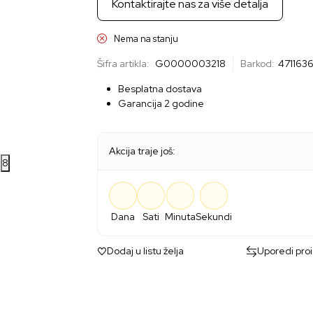
Kontaktirajte nas za više detalja
Nema na stanju
Šifra artikla:
G0000003218
Barkod:
471163
Besplatna dostava
Garancija 2 godine
Akcija traje još:
8
Dana
Sati
Minuta
Sekundi
Dodaj u listu želja
Uporedi pro