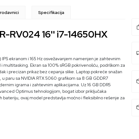
rodavnici
Specifikacija
-RV024 16'' i7-14650HX
00) IPS ekranom i 165 Hz osvežavanjem namenjen je zahtevnim
ad i multitasking. Ekran sa 100% sRGB pokrivenošću, podrškom za
ak i precizan prikaz bez cepanja slike. Laptop pokreće snažan
iti, u paru sa NVIDIA RTX 5060 grafikom sa 8 GB GDDR7
ernim igrama i zahtevnim aplikacijama. Uz 16 GB DDR5
vanced Optimus tehnologijom, bogat izbor priključaka
Wh bateriju, ovaj model predstavlja moćno i fleksibilno rešenje za