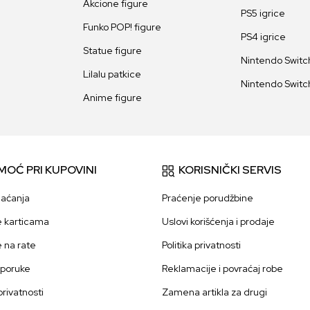
Akcione figure
PS5 igrice
Funko POP! figure
PS4 igrice
Statue figure
Nintendo Switch
Lilalu patkice
Nintendo Switch
Anime figure
MOĆ PRI KUPOVINI
KORISNIČKI SERVIS
laćanja
Praćenje porudžbine
e karticama
Uslovi korišćenja i prodaje
e na rate
Politika privatnosti
sporuke
Reklamacije i povraćaj robe
 privatnosti
Zamena artikla za drugi