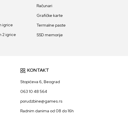
Računari
Grafičke karte
 igrice
Termalne paste
 2 igrice
SSD memorije
KONTAKT
Stopićeva 6, Beograd
063 10 48 564
porudzbine@games.rs
Radnim danima od 08 do 16h