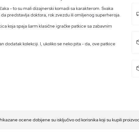
ačaka - to su mali dizajnerski komadi sa karakterom. Svaka
lo da predstavlja doktora, rok zvezdu ili omiljenog superheroja.
ica koja spaja šarm klasične igračke patkice sa zabavnim
čan dodatak kolekciji. I, ukoliko se neko pita - da, ove patkice
Prikazane ocene dobijene su isključivo od korisnika koji su kupili proizvo