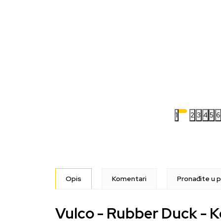
1
2
3
4
5
6
Opis
Komentari
Pronađite u p
Vulco - Rubber Duck - K