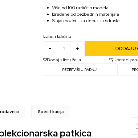
Više od 100 različitih modela
Izrađene od bezbednih materijala
Sjajan poklon i za decu i za odrasle
Izaberi količinu
DODAJ U
Dodaj u listu želja
Uporedi pro
REZERVIŠI U RADNJI
PR
rodavnici
Specifikacija
olekcionarska patkica