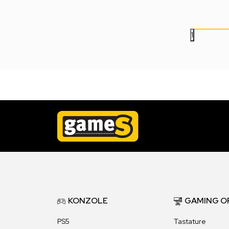
1.499,00
RSD
1.499,00
RSD
1
KONZOLE
GAMING O
PS5
Tastature