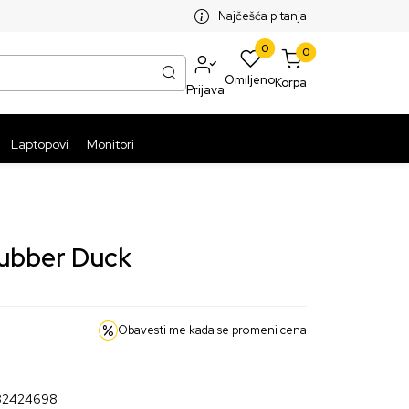
SPLATNA ISPORUKA PAKETA PREKO 5999 RSD
ST
Najčešća pitanja
0
0
Omiljeno
Korpa
Prijava
Laptopovi
Monitori
 Rubber Duck
Obavesti me kada se promeni cena
82424698