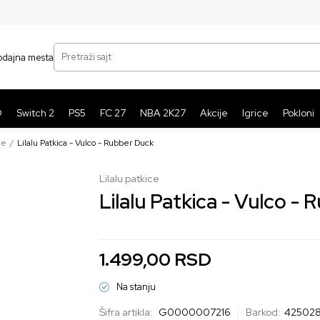
SIGURNO PLAĆANJE PLATNIM KARTICAMA
BE
Pretraži sajt
odajna mesta
O
Switch 2
PS5
FC 27
NBA 2K27
Akcije
Igrice
Pokloni
ce
Lilalu Patkica - Vulco - Rubber Duck
Lilalu patkice
Lilalu Patkica - Vulco -
1.499,00
RSD
Na stanju
Šifra artikla:
G0000007216
Barkod:
42502