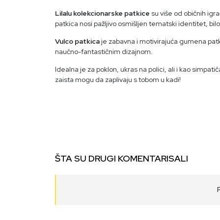
Lilalu kolekcionarske patkice
su više od običnih igr
patkica nosi pažljivo osmišljen tematski identitet, bi
Vulco patkica
je zabavna i motivirajuća gumena patk
naučno-fantastičnim dizajnom.
Idealna je za poklon, ukras na polici, ali i kao simpati
zaista mogu da zaplivaju s tobom u kadi!
ŠTA SU DRUGI KOMENTARISALI