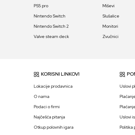
PS5 pro
Miševi
Nintendo Switch
Slušalice
Nintendo Switch 2
Monitori
Valve steam deck
Zvučnici
KORISNI LINKOVI
PO
Lokacije prodavnica
Uslovi p
O nama
Plaćanj
Podaci o firmi
Plaćanj
Najčešća pitanja
Uslovi i
Otkup polovnih igara
Politika