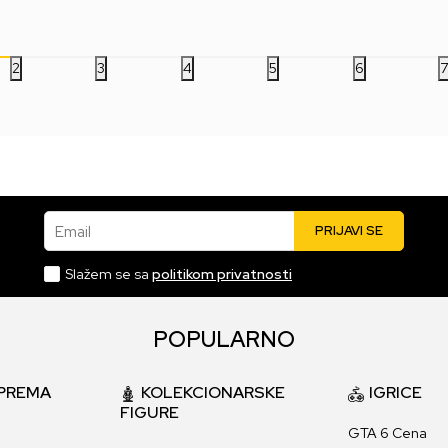
1.499,00
RSD
1.499,00
RSD
1.
2
3
4
5
6
Email
PRIJAVI SE
Slažem se sa
politikom privatnosti
POPULARNO
PREMA
KOLEKCIONARSKE
IGRICE
FIGURE
GTA 6 Cena