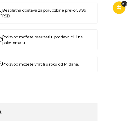
(0)
Besplatna dostava za porudžbine preko 5999
RSD.
Proizvod možete preuzeti u prodavnici ili na
paketomatu.
Proizvod možete vratiti u roku od 14 dana.
d.