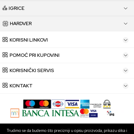
IGRICE
HARDVER
KORISNI LINKOVI
POMOĆ PRI KUPOVINI
KORISNIČKI SERVIS
KONTAKT
Trudimo se da budemo što precizniji u opisu proizvoda, prikazu slika i