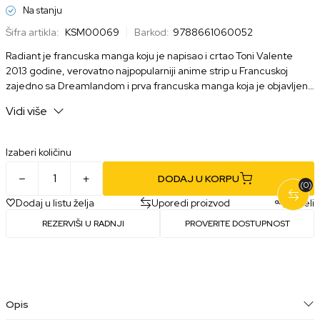
Na stanju
Šifra artikla:
KSM00069
Barkod:
9788661060052
Radiant je francuska manga koju je napisao i crtao Toni Valente
2013 godine, verovatno najpopularniji anime strip u Francuskoj
zajedno sa Dreamlandom i prva francuska manga koja je objavljena
u Japanu.
Vidi više
Izaberi količinu
DODAJ U KORPU
(0)
Dodaj u listu želja
Uporedi proizvod
Podeli
REZERVIŠI U RADNJI
PROVERITE DOSTUPNOST
Opis