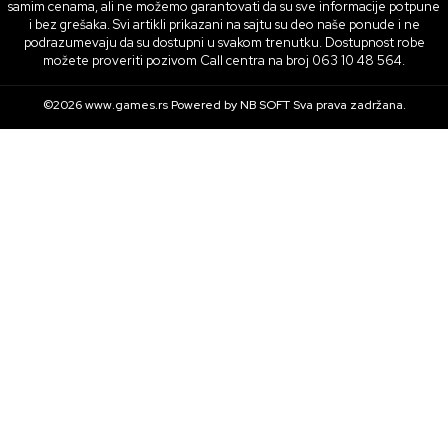
samim cenama, ali ne možemo garantovati da su sve informacije potpune
i bez grešaka. Svi artikli prikazani na sajtu su deo naše ponude i ne
podrazumevaju da su dostupni u svakom trenutku. Dostupnost robe
možete proveriti pozivom Call centra na broj 063 10 48 564.
©2026
www.games.rs
Powered by
NB SOFT
Sva prava zadržana.