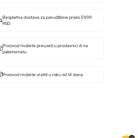
Besplatna dostava za porudžbine preko 5999
RSD.
Proizvod možete preuzeti u prodavnici ili na
paketomatu.
Proizvod možete vratiti u roku od 14 dana.
(0)