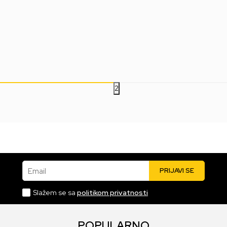
Monitor Dell 23.8"
Monitor ASUS 23.8"
Mon
P2425E IPS
PA247CV IPS
25
23.999,00
RSD
24.499,00
RSD
23
2
Email
PRIJAVI SE
Slažem se sa
politikom privatnosti
POPULARNO