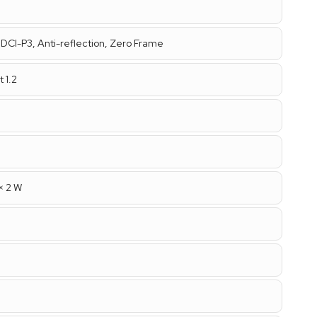
DCI-P3, Anti-reflection, Zero Frame
t 1.2
× 2 W