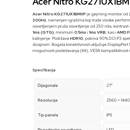
Acer Nitro KG271UX1BM
Acer Nitro KG271UX1BMIIP
je gejming monitor od
200Hz
, namenjen igračima koji traže visoke perform
osvetljenjem pruža osvetljenje od 250 nita, kontrast
1ms (GTG)
, minimum
0.5ms
i
1ms VRB
, kao i
AMD F
kašnjenje. Podržava
HDR10
, pokriva 90% DCI‑P3 spek
dizajnom. Bogata konektivnost uključuje DisplayPort 
mogućnosti podešavanja (tilt), VESA kompatibilnost 
Specifikacija
Dijagonala
27"
Rezolucija
2560 × 144
Tip panela
IPS
Pozadinsko osvetljenje
LED