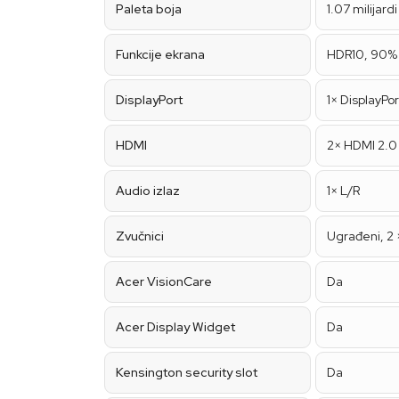
Paleta boja
1.07 milijardi
Funkcije ekrana
HDR10, 90% 
DisplayPort
1× DisplayPor
HDMI
2× HDMI 2.0
Audio izlaz
1× L/R
Zvučnici
Ugrađeni, 2 
Acer VisionCare
Da
Acer Display Widget
Da
Kensington security slot
Da