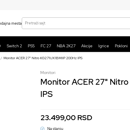
SIGURNO PLAĆANJE PLATNIM KARTICAMA
BE
Pretraži sajt
odajna mesta
O
Switch 2
PS5
FC 27
NBA 2K27
Akcije
Igrice
Pokloni
Monitor ACER 27" Nitro KG271UX1BMIIP 200Hz IPS
Monitori
Monitor ACER 27" Nitr
IPS
23.499,00
RSD
Na stanju