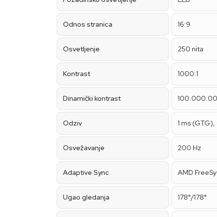
Odnos stranica
16:9
Osvetljenje
250 nita
Kontrast
1000:1
Dinamički kontrast
100.000.00
Odziv
1 ms (GTG), 
Osvežavanje
200 Hz
Adaptive Sync
AMD FreeSy
Ugao gledanja
178°/178°