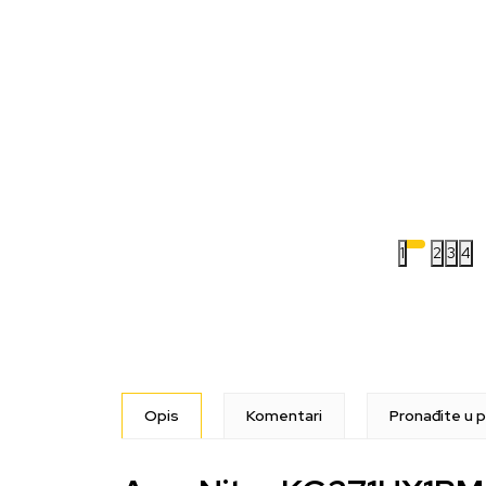
1
2
3
4
Opis
Komentari
Pronađite u p