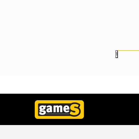
Monitor BenQ 24.5" LED
Monitor Dell 23.8"
EX251 220Hz IPS - White
P2426H 120Hz IPS
23.499,00
RSD
23.999,00
RSD
1