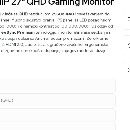
IIP 27" QHD Gaming Monitor
27 inča
sa QHD rezolucijom
2560x1440
i osvežavanjem do
anse i fluidno iskustvo igranja. IPS panel sa LED pozadinskim
 od 1000:1 i dinamički kontrast od 100.000.000:1. Uz odziv od
reeSync Premium
tehnologiju, monitor eliminiše seckanje i
tra boja i dolazi sa Anti‑reflection premazom i Zero Frame
1.2, HDMI 2.0, audio izlaz i ugrađene zvučnike. Ergonomske
i elegantno crno kućište dopunjuju njegov moderan dizajn.
0 (QHD)