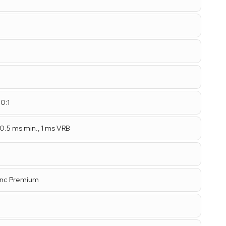
0:1
0.5 ms min., 1 ms VRB
nc Premium