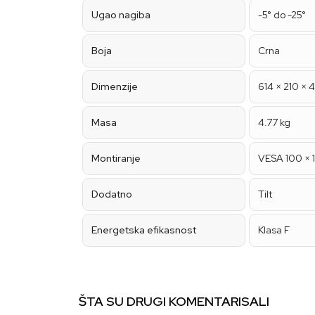
Ugao nagiba
-5° do -25°
Boja
Crna
Dimenzije
614 × 210 ×
Masa
4.77 kg
Montiranje
VESA 100 ×
Dodatno
Tilt
Energetska efikasnost
Klasa F
ŠTA SU DRUGI KOMENTARISALI