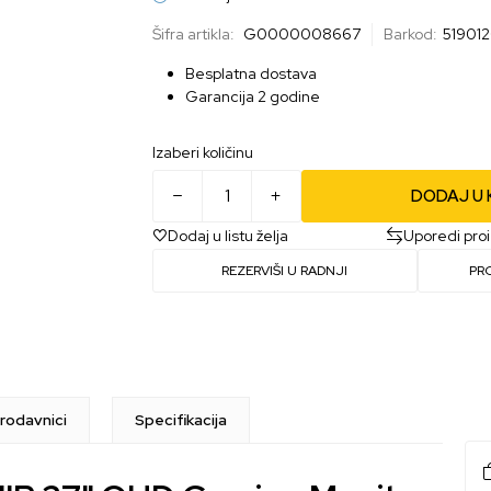
Šifra artikla:
G0000008667
Barkod:
51901
Besplatna dostava
Garancija 2 godine
Izaberi količinu
DODAJ U
Dodaj u listu želja
Uporedi pro
REZERVIŠI U RADNJI
PR
rodavnici
Specifikacija