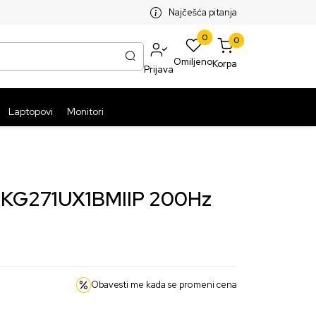
SPLATNA ISPORUKA PAKETA PREKO 5999 RSD
ST
Najčešća pitanja
0
0
Omiljeno
Korpa
Prijava
Laptopovi
Monitori
o KG271UX1BMIIP 200Hz
Obavesti me kada se promeni cena