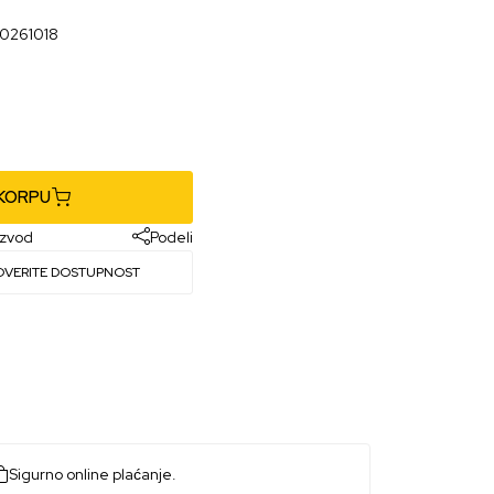
20261018
 KORPU
izvod
Podeli
OVERITE DOSTUPNOST
Sigurno online plaćanje.