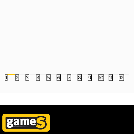
Mozgalica Smart Games - IQ Deluxe -
Mozgalica Smart Gam
Hexagon
Pentagon
3.299,00
RSD
3.299,00
RSD
1
2
3
4
5
6
7
8
9
10
11
12