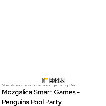
1
2
3
4
5
6
Mozgalice - igre za vežbanje mozga i razvoj IQ-a
Mozgalica Smart Games -
Penguins Pool Party