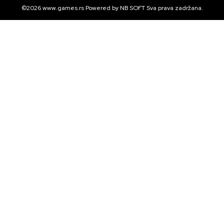
©2026
www.games.rs
Powered by
NB SOFT
Sva prava zadržana.