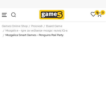
SIGURNO PLAĆANJE PLATNIM KARTICAMA
0
0
Games Online Shop
Proizvodi
Board Game
Mozgalice - igre za vežbanje mozga i razvoj IQ-a
Mozgalica Smart Games - Penguins Pool Party