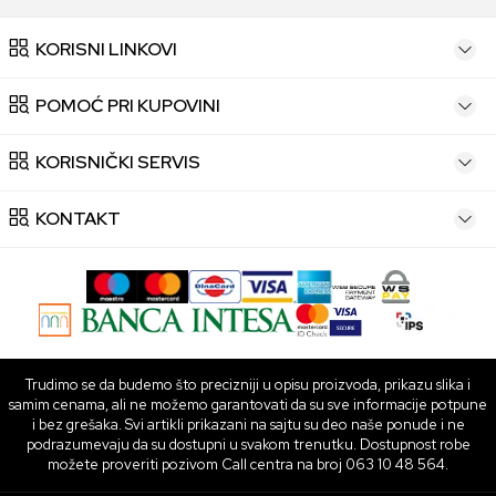
KORISNI LINKOVI
POMOĆ PRI KUPOVINI
KORISNIČKI SERVIS
KONTAKT
Trudimo se da budemo što precizniji u opisu proizvoda, prikazu slika i
samim cenama, ali ne možemo garantovati da su sve informacije potpune
i bez grešaka. Svi artikli prikazani na sajtu su deo naše ponude i ne
podrazumevaju da su dostupni u svakom trenutku. Dostupnost robe
možete proveriti pozivom Call centra na broj 063 10 48 564.