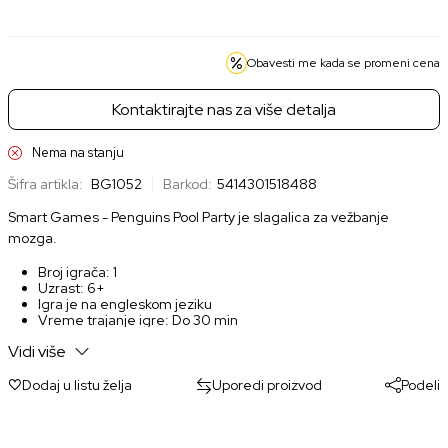
Obavesti me kada se promeni cena
Kontaktirajte nas za više detalja
Nema na stanju
Šifra artikla:
BG1052
Barkod:
5414301518488
Smart Games - Penguins Pool Party je slagalica za vežbanje
mozga.
Broj igrača: 1
Uzrast: 6+
Igra je na engleskom jeziku
Vreme trajanje igre: Do 30 min
Vidi više
Dodaj u listu želja
Uporedi proizvod
Podeli