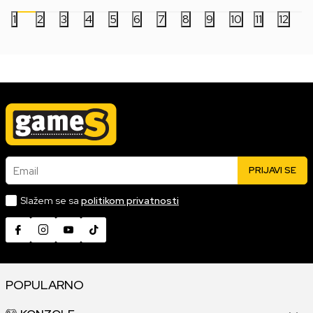
1
2
3
4
5
6
7
8
9
10
11
12
Email
PRIJAVI SE
Slažem se sa
politikom privatnosti
POPULARNO