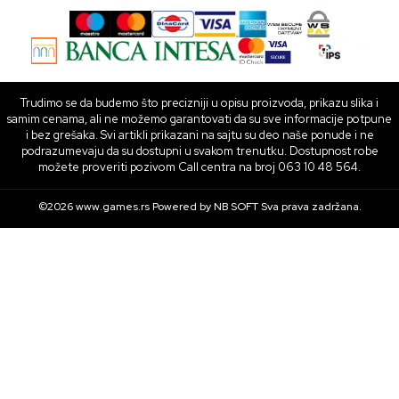
Trudimo se da budemo što precizniji u opisu proizvoda, prikazu slika i
samim cenama, ali ne možemo garantovati da su sve informacije potpune
i bez grešaka. Svi artikli prikazani na sajtu su deo naše ponude i ne
podrazumevaju da su dostupni u svakom trenutku. Dostupnost robe
možete proveriti pozivom Call centra na broj 063 10 48 564.
©2026
www.games.rs
Powered by
NB SOFT
Sva prava zadržana.