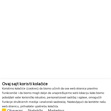
Ovaj sajt koristi kolačiće
Koristimo kolačiće (cookies) da bismo učinili da ova web stranica pravilno
funkcioniše i da bismo mogli dalje da unapređujemo web lokaciju kako bismo
poboljšali vaše korisničko iskustvo, personalizovali sadržaj i oglase, omogućili
funkcije društvenih medija i analizirali saobraćaj. Nastavljajući da koristite našu
web stranicu, prihvatate upotrebu kolačića.
Obavezni
Statistički
Marketing