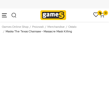
SIGURNO PLAĆANJE PLATNIM KARTICAMA
0
0
Games Online Shop
Proizvodi
Merchandise
Ostalo
Maska The Texas Chainsaw - Massacre Mask Killing