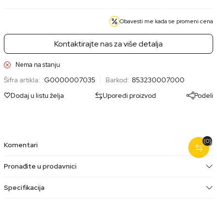
Obavesti me kada se promeni cena
Kontaktirajte nas za više detalja
Nema na stanju
Šifra artikla:
G0000007035
Barkod:
853230007000
Dodaj u listu želja
Uporedi proizvod
Podeli
(0)
Komentari
Pronađite u prodavnici
Specifikacija