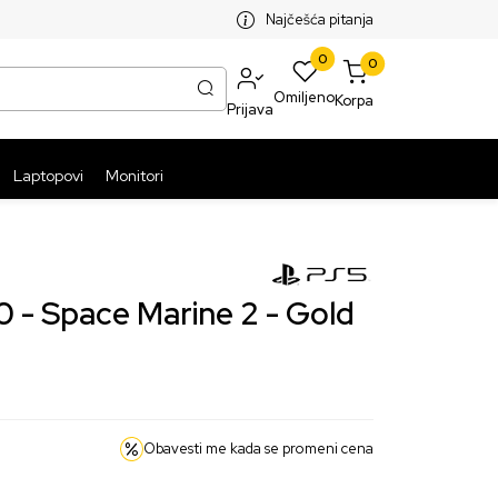
SPLATNA ISPORUKA PAKETA PREKO 5999 RSD
ST
Najčešća pitanja
0
0
Omiljeno
Korpa
Prijava
Laptopovi
Monitori
- Space Marine 2 - Gold
Obavesti me kada se promeni cena