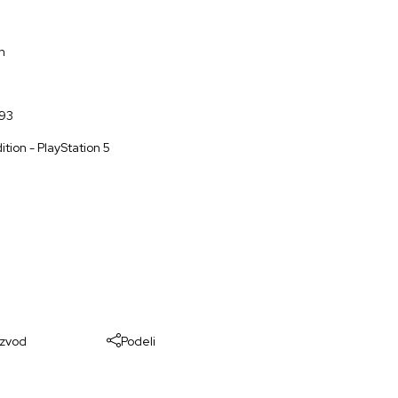
n
93
ion - PlayStation 5
izvod
Podeli