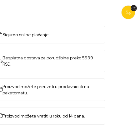
(0)
Sigurno online plaćanje.
Besplatna dostava za porudžbine preko 5999
RSD.
Proizvod možete preuzeti u prodavnici ili na
paketomatu.
Proizvod možete vratiti u roku od 14 dana.