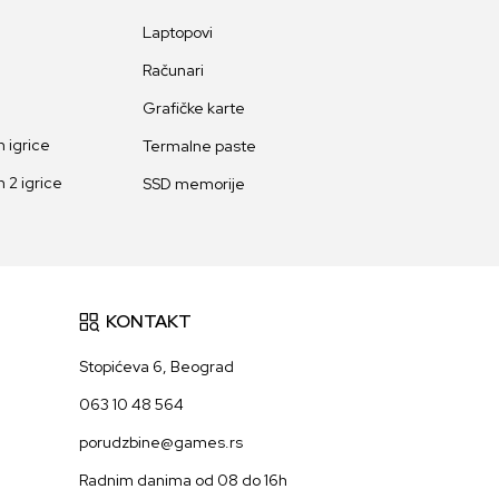
Laptopovi
Računari
Grafičke karte
 igrice
Termalne paste
 2 igrice
SSD memorije
KONTAKT
Stopićeva 6, Beograd
063 10 48 564
porudzbine@games.rs
Radnim danima od 08 do 16h