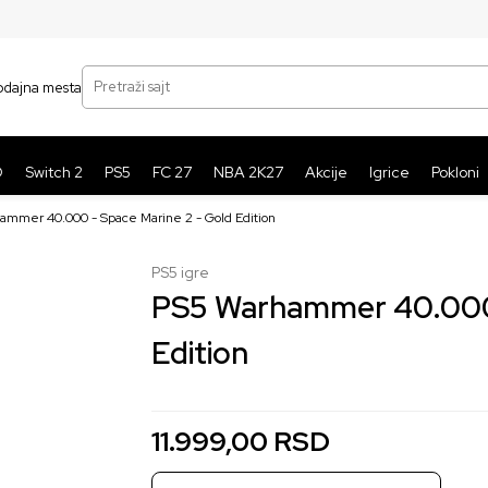
SIGURNO PLAĆANJE PLATNIM KARTICAMA
BE
Pretraži sajt
odajna mesta
O
Switch 2
PS5
FC 27
NBA 2K27
Akcije
Igrice
Pokloni
ammer 40.000 - Space Marine 2 - Gold Edition
PS5 igre
PS5 Warhammer 40.000 
Edition
11.999,00
RSD