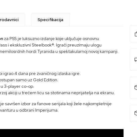
rodavnici
Specifikacija
on
za PS5 je luksuzno izdanje koje uključuje osnovnu
 i ekskluzivni Steelbook®. Igrači preuzimaju ulogu
 nemilosrdnih hordi Tyranida u spektakularnoj novoj kampanji.
bi igrao 4 dana pre zvaničnog izlaska igre.
dostupan samo uz Gold Edition.
ja u 3-player co-op.
brzoj akciji u trećem licu sa stotinama neprijatelja na ekranu.
savršen izbor za fanove serijala koji žele najkompletnije
 avanturu u odbrani Imperijuma.