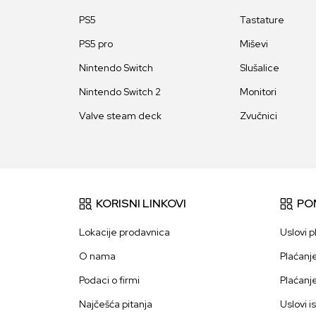
PS5
Tastature
PS5 pro
Miševi
Nintendo Switch
Slušalice
Nintendo Switch 2
Monitori
Valve steam deck
Zvučnici
KORISNI LINKOVI
PO
Lokacije prodavnica
Uslovi p
O nama
Plaćanj
Podaci o firmi
Plaćanj
Najčešća pitanja
Uslovi i