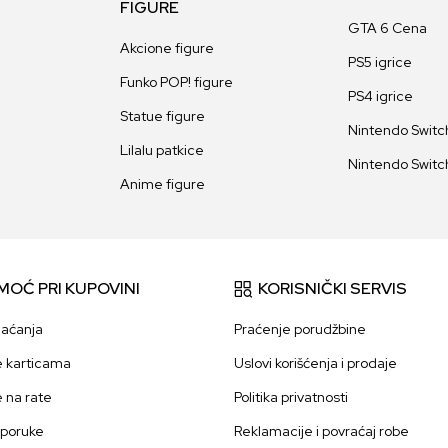
FIGURE
GTA 6 Cena
Akcione figure
PS5 igrice
Funko POP! figure
PS4 igrice
Statue figure
Nintendo Switch
Lilalu patkice
Nintendo Switch
Anime figure
MOĆ PRI KUPOVINI
KORISNIČKI SERVIS
laćanja
Praćenje porudžbine
e karticama
Uslovi korišćenja i prodaje
e na rate
Politika privatnosti
sporuke
Reklamacije i povraćaj robe