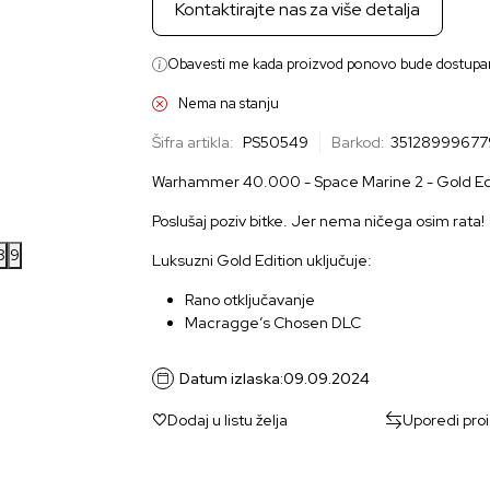
Kontaktirajte nas za više detalja
Obavesti me kada proizvod ponovo bude dostupa
Nema na stanju
Šifra artikla:
PS50549
Barkod:
35128999677
Warhammer 40.000 - Space Marine 2 - Gold Edit
Poslušaj poziv bitke. Jer nema ničega osim rata!
8
9
Luksuzni Gold Edition uključuje:
Rano otključavanje
Macragge’s Chosen DLC
Datum izlaska:
09.09.2024
Dodaj u listu želja
Uporedi pro