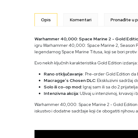
Opis
Komentari
Pronađite u p
Warhammer 40,000: Space Marine 2 - Gold Editi
igru Warhammer 40,000: Space Marine 2, Season Pass
legendarnog Space Marine Titusa, koji se bori protiv
Evo nekih ključnih karakteristika Gold Edition izdanja:
Rano otključavanje
: Pre-order Gold Edition da 
Macragge’s Chosen DLC:
Ekskluzivni sadržaj 
Solo ili co-op mod:
Igraj sam ili sa do 2 prijatel
Intenzivna akcija:
Uživaj u intenzivnoj, krvavoj i 
Warhammer 40,000: Space Marine 2 - Gold Edition je 
iskustvo i dodatne sadržaje koji će obogatiti njihovu