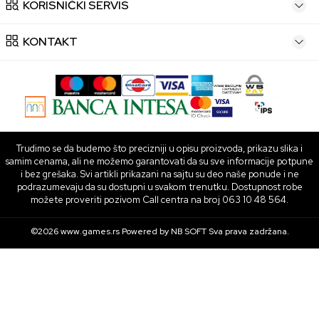
KORISNIČKI SERVIS
KONTAKT
Trudimo se da budemo što precizniji u opisu proizvoda, prikazu slika i
samim cenama, ali ne možemo garantovati da su sve informacije potpune
i bez grešaka. Svi artikli prikazani na sajtu su deo naše ponude i ne
podrazumevaju da su dostupni u svakom trenutku. Dostupnost robe
možete proveriti pozivom Call centra na broj 063 10 48 564.
©2026
www.games.rs
Powered by
NB SOFT
Sva prava zadržana.