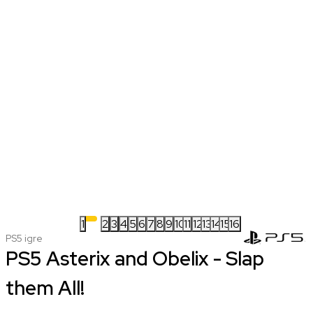
1
2
3
4
5
6
7
8
9
10
11
12
13
14
15
16
PS5 igre
PS5 Asterix and Obelix - Slap
them All!