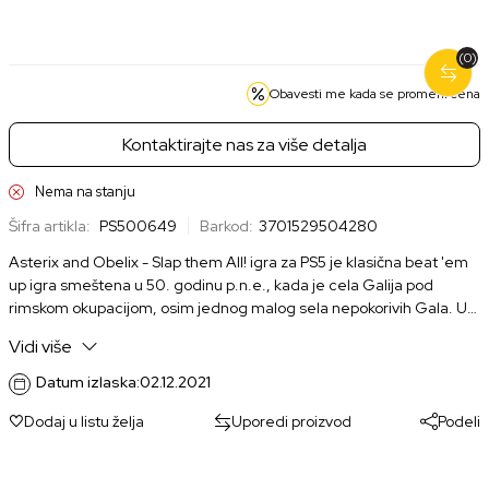
nova
koriscena
1.999,00 RSD
1.499,00 RSD
(0)
Obavesti me kada se promeni cena
Kontaktirajte nas za više detalja
Nema na stanju
Šifra artikla:
PS500649
Barkod:
3701529504280
Asterix and Obelix - Slap them All! igra za PS5 je klasična beat 'em
up igra smeštena u 50. godinu p.n.e., kada je cela Galija pod
rimskom okupacijom, osim jednog malog sela nepokorivih Gala. U
ovoj igri, možeš igrati kao Asterix ili Obelix, boreći se protiv Rimljana,
Vidi više
bandita, pirata i drugih neprijatelja kroz različite nivoe inspirisane
originalnim stripovima.
Datum izlaska:
02.12.2021
Dodaj u listu želja
Uporedi proizvod
Podeli