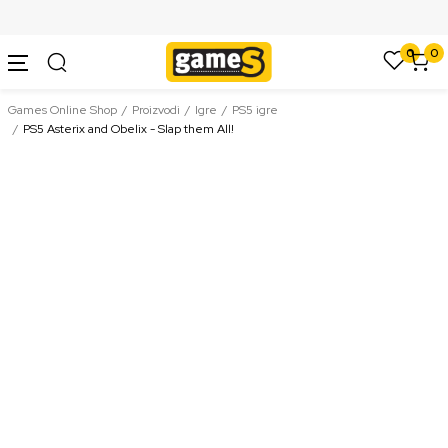
SIGURNO PLAĆANJE PLATNIM KARTICAMA
0
0
Games Online Shop
Proizvodi
Igre
PS5 igre
PS5 Asterix and Obelix - Slap them All!