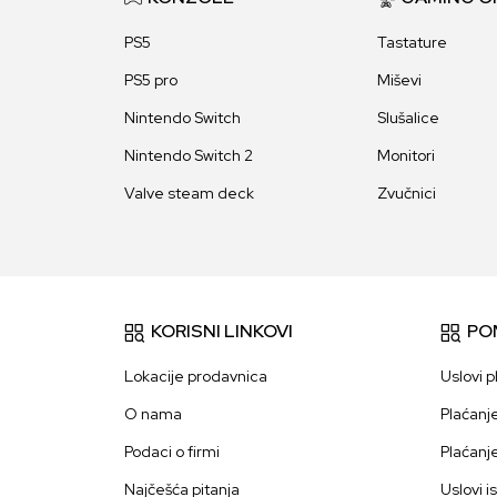
PS5
Tastature
PS5 pro
Miševi
Nintendo Switch
Slušalice
Nintendo Switch 2
Monitori
Valve steam deck
Zvučnici
KORISNI LINKOVI
PO
Lokacije prodavnica
Uslovi p
O nama
Plaćanj
Podaci o firmi
Plaćanj
Najčešća pitanja
Uslovi i