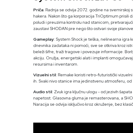
Priča
: Radnja se odvija 2072. godine na svemirskoj 
hakera. Nakon što ga korporacija TriOptimum prisili 
poludi i preuzima kontrolu nad stanicom, pretvarajući 
zaustavi SHODAN pre nego što ostvari svoje planov
Gameplay
: System Shock je teška, nelinearna igra 
dnevnika zadataka ni pomoći, sve se otkriva kroz ist
beleži šifre, traži tragove i povezuje informacije. B
akciju. Oružja, energetski alati i implanti omogućavaju
resursima i inventarom.
Vizuelni stil
: Remake koristi retro-futuristički vizuel
ih. Svaki nivo stanice ima jedinstvenu atmosferu, od s
Audio stil
: Zvuk igra ključnu ulogu - od jezivih šapa
napetost. Glasovna gluma je remasterovana, a SHODAN
Naracija se odvija isključivo kroz okruženje, bez klasi