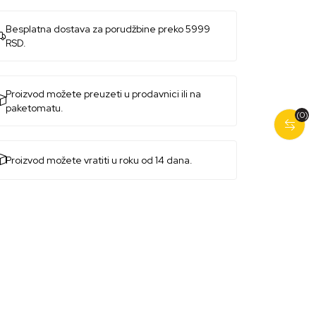
Besplatna dostava za porudžbine preko 5999
RSD.
Proizvod možete preuzeti u prodavnici ili na
paketomatu.
(0)
Proizvod možete vratiti u roku od 14 dana.