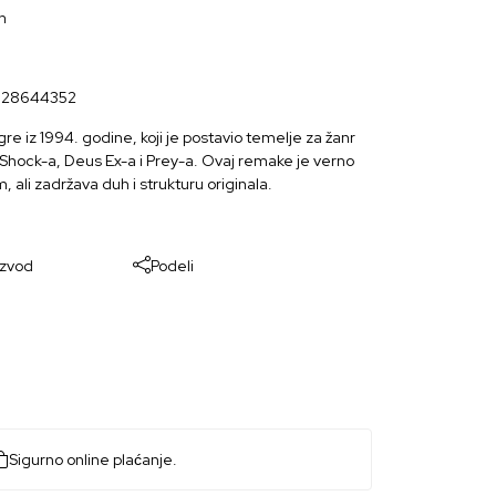
n
28644352
e iz 1994. godine, koji je postavio temelje za žanr
ioShock-a, Deus Ex-a i Prey-a. Ovaj remake je verno
ali zadržava duh i strukturu originala.
izvod
Podeli
Sigurno online plaćanje.