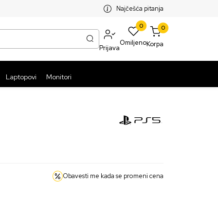
SPLATNA ISPORUKA PAKETA PREKO 5999 RSD
ST
Najčešća pitanja
0
0
Omiljeno
Korpa
Prijava
Laptopovi
Monitori
Obavesti me kada se promeni cena