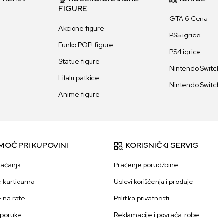
FIGURE
GTA 6 Cena
Akcione figure
PS5 igrice
Funko POP! figure
PS4 igrice
Statue figure
Nintendo Switch
Lilalu patkice
Nintendo Switch
Anime figure
MOĆ PRI KUPOVINI
KORISNIČKI SERVIS
laćanja
Praćenje porudžbine
e karticama
Uslovi korišćenja i prodaje
e na rate
Politika privatnosti
sporuke
Reklamacije i povraćaj robe