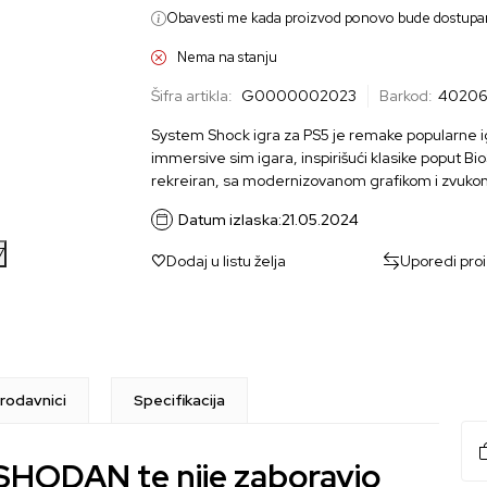
Obavesti me kada proizvod ponovo bude dostupa
Nema na stanju
Šifra artikla:
G0000002023
Barkod:
40206
System Shock igra za PS5 je remake popularne igr
immersive sim igara, inspirišući klasike poput B
rekreiran, sa modernizovanom grafikom i zvukom, 
Datum izlaska:
21.05.2024
7
Dodaj u listu želja
Uporedi pro
rodavnici
Specifikacija
SHODAN te nije zaboravio