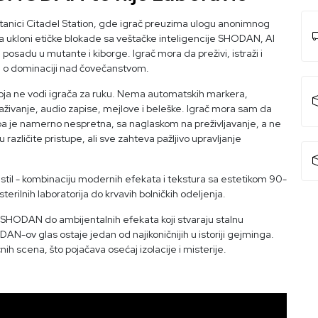
stanici Citadel Station, gde igrač preuzima ulogu anonimnog
da ukloni etičke blokade sa veštačke inteligencije SHODAN, AI
posadu u mutante i kiborge. Igrač mora da preživi, istraži i
e o dominaciji nad čovečanstvom.
koja ne vodi igrača za ruku. Nema automatskih markera,
raživanje, audio zapise, mejlove i beleške. Igrač mora sam da
orba je namerno nespretna, sa naglaskom na preživljavanje, a ne
 različite pristupe, ali sve zahteva pažljivo upravljanje
ni stil - kombinaciju modernih efekata i tekstura sa estetikom 90-
terilnih laboratorija do krvavih bolničkih odeljenja.
ta SHODAN do ambijentalnih efekata koji stvaraju stalnu
-ov glas ostaje jedan od najikoničnijih u istoriji gejminga.
čnih scena, što pojačava osećaj izolacije i misterije.