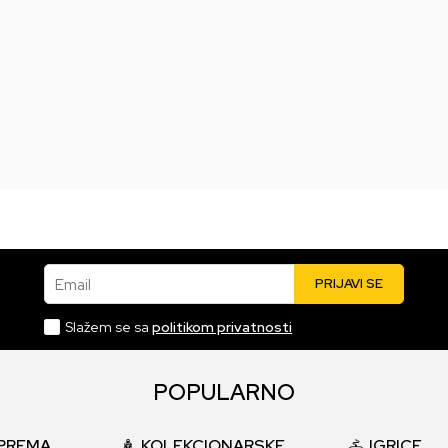
4.999,00
RSD
Email
PRIJAVI SE
Slažem se sa
politikom privatnosti
POPULARNO
PREMA
KOLEKCIONARSKE
IGRICE