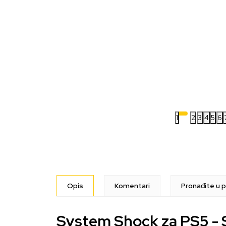
1
2
3
4
5
6
Opis
Komentari
Pronađite u p
System Shock za PS5 - 