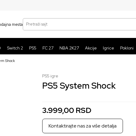
SIGURNO PLAĆANJE PLATNIM KARTICAMA
BE
Pretraži sajt
odajna mesta
O
Switch 2
PS5
FC 27
NBA 2K27
Akcije
Igrice
Pokloni
em Shock
PS5 igre
PS5 System Shock
3.999,00
RSD
Kontaktirajte nas za više detalja