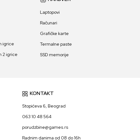
Laptopovi
Računari
Grafičke karte
 igrice
Termalne paste
 2 igrice
SSD memorije
KONTAKT
Stopićeva 6, Beograd
063 10 48 564
porudzbine@games.rs
Radnim danima od 08 do 16h