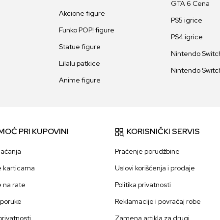
GTA 6 Cena
Akcione figure
PS5 igrice
Funko POP! figure
PS4 igrice
Statue figure
Nintendo Switch
Lilalu patkice
Nintendo Switch
Anime figure
MOĆ PRI KUPOVINI
KORISNIČKI SERVIS
laćanja
Praćenje porudžbine
e karticama
Uslovi korišćenja i prodaje
e na rate
Politika privatnosti
sporuke
Reklamacije i povraćaj robe
 privatnosti
Zamena artikla za drugi