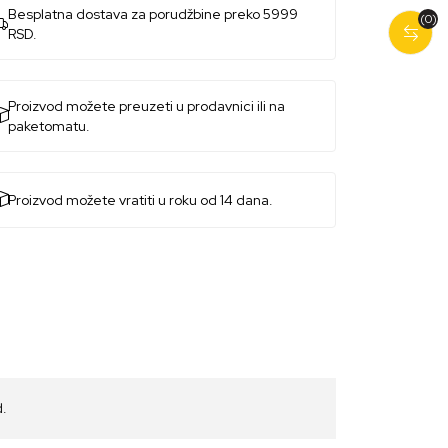
Besplatna dostava za porudžbine preko 5999
(0)
RSD.
Proizvod možete preuzeti u prodavnici ili na
paketomatu.
Proizvod možete vratiti u roku od 14 dana.
d.