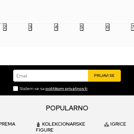
999,00
RSD
699,00
RSD
99
1.799,00
RSD
1.299,00
RSD
1.79
2
3
4
5
6
Email
PRIJAVI SE
Slažem se sa
politikom privatnosti
POPULARNO
PREMA
KOLEKCIONARSKE
IGRICE
FIGURE