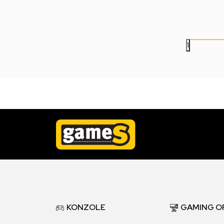
1.999,00
RSD
1.799,00
RSD
1
KONZOLE
GAMING O