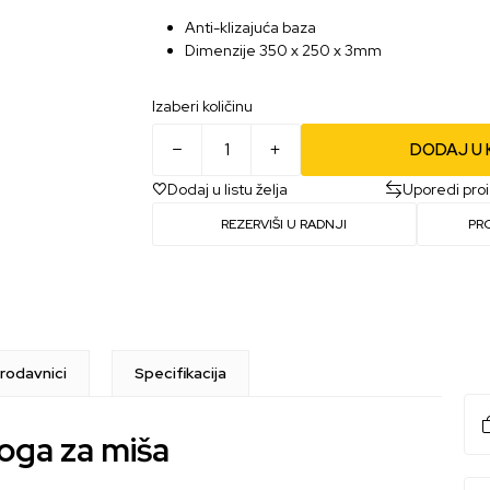
Anti-klizajuća baza
Dimenzije 350 x 250 x 3mm
Izaberi količinu
DODAJ U
Dodaj u listu želja
Uporedi pro
REZERVIŠI U RADNJI
PR
rodavnici
Specifikacija
oga za miša