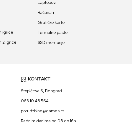
Laptopovi
Računari
Grafičke karte
 igrice
Termalne paste
 2 igrice
SSD memorije
KONTAKT
Stopićeva 6, Beograd
063 10 48 564
porudzbine@games.rs
Radnim danima od 08 do 16h