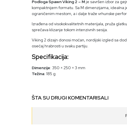
Podloga Spawn Viking 2 – M
je savršen izbor za gejm
kompaktnijem formatu. Sa M dimenzijama, idealna je za
ograničenim mestom, a i dalje traže vrhunske perfo
Izrađena od visokokvalitetnih materijala, pruža glat
sprečava klizanje tokom intenzivnih sesija.
Viking 2 dizajn donosi moćan, nordijski izgled sa dod
osećaj hrabrosti u svaku partiju.
Specifikacija:
Dimenzije
: 350 × 250 × 3 mm
Težina
: 185 g
ŠTA SU DRUGI KOMENTARISALI