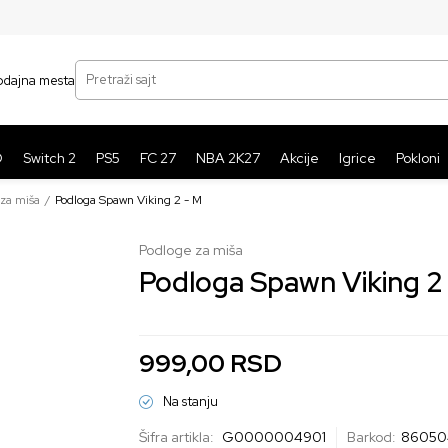
SIGURNO PLAĆANJE PLATNIM KARTICAMA
BE
Pretraži sajt
odajna mesta
O
Switch 2
PS5
FC 27
NBA 2K27
Akcije
Igrice
Pokloni
za miša
Podloga Spawn Viking 2 - M
Podloge za miša
Podloga Spawn Viking 2
999,00
RSD
Na stanju
Šifra artikla:
G0000004901
Barkod:
86050