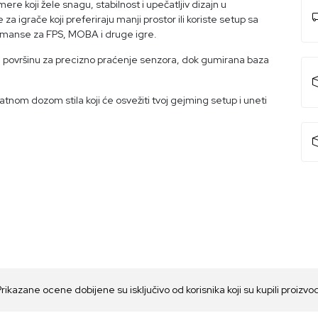
ere koji žele snagu, stabilnost i upečatljiv dizajn u
 igrače koji preferiraju manji prostor ili koriste setup sa
rmanse za FPS, MOBA i druge igre.
ku površinu za precizno praćenje senzora, dok gumirana baza
atnom dozom stila koji će osvežiti tvoj gejming setup i uneti
Prikazane ocene dobijene su isključivo od korisnika koji su kupili proizvo