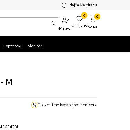
SPLATNA ISPORUKA PAKETA PREKO 5999 RSD
ST
Najčešća pitanja
0
0
Omiljeno
Korpa
Prijava
Laptopovi
Monitori
 - M
Obavesti me kada se promeni cena
42624331