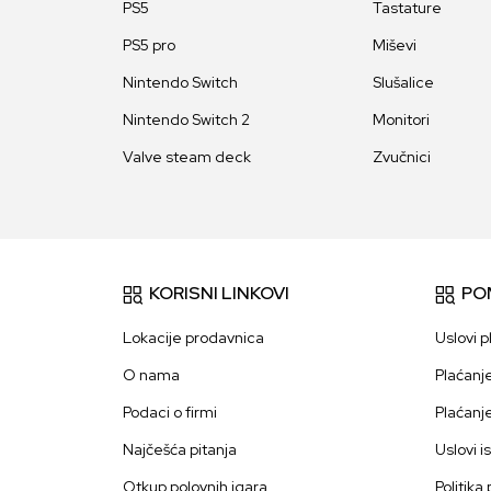
PS5
Tastature
PS5 pro
Miševi
Nintendo Switch
Slušalice
Nintendo Switch 2
Monitori
Valve steam deck
Zvučnici
KORISNI LINKOVI
PO
Lokacije prodavnica
Uslovi p
O nama
Plaćanj
Podaci o firmi
Plaćanj
Najčešća pitanja
Uslovi i
Otkup polovnih igara
Politika