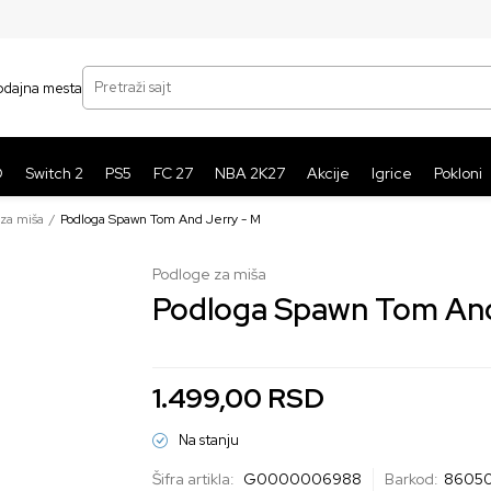
SIGURNO PLAĆANJE PLATNIM KARTICAMA
BE
Pretraži sajt
odajna mesta
O
Switch 2
PS5
FC 27
NBA 2K27
Akcije
Igrice
Pokloni
za miša
Podloga Spawn Tom And Jerry - M
Podloge za miša
Podloga Spawn Tom And
1.499,00
RSD
Na stanju
Šifra artikla:
G0000006988
Barkod:
8605