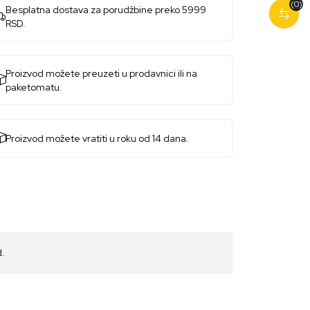
(0)
Besplatna dostava za porudžbine preko 5999
RSD.
Proizvod možete preuzeti u prodavnici ili na
paketomatu.
Proizvod možete vratiti u roku od 14 dana.
d.