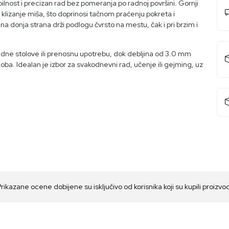
lnost i precizan rad bez pomeranja po radnoj površini. Gornji
lizanje miša, što doprinosi tačnom praćenju pokreta i
 donja strana drži podlogu čvrsto na mestu, čak i pri brzim i
ne stolove ili prenosnu upotrebu, dok debljina od 3.0 mm
ba. Idealan je izbor za svakodnevni rad, učenje ili gejming, uz
Prikazane ocene dobijene su isključivo od korisnika koji su kupili proizvo