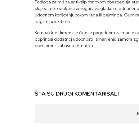
Podloga za miš sa anti-slip osnovom obezbeđuje stabi
sloj od mikrovlakana omogućava glatko i ujednačeno k
udobnom korišćenju tokom rada ili gejminga. Gumirana
naglim pokretima.
Kompaktne dimenzije čine je pogodnom za manje rad
doprinosi dodatnoj udobnosti i smanjenju zamora zglo
popularnu i zabavnu tematiku.
ŠTA SU DRUGI KOMENTARISALI