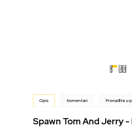
1
2
3
Opis
Komentari
Pronađite u p
Spawn Tom And Jerry -