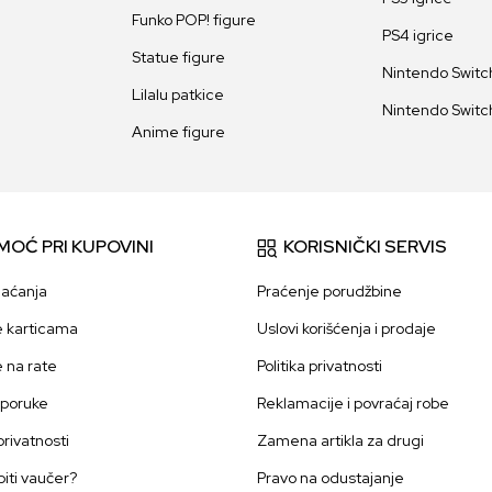
Funko POP! figure
PS4 igrice
Statue figure
Nintendo Switch
Lilalu patkice
Nintendo Switch
Anime figure
MOĆ PRI KUPOVINI
KORISNIČKI SERVIS
laćanja
Praćenje porudžbine
e karticama
Uslovi korišćenja i prodaje
e na rate
Politika privatnosti
sporuke
Reklamacije i povraćaj robe
 privatnosti
Zamena artikla za drugi
iti vaučer?
Pravo na odustajanje