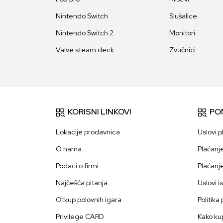
Nintendo Switch
Slušalice
Nintendo Switch 2
Monitori
Valve steam deck
Zvučnici
KORISNI LINKOVI
PO
Lokacije prodavnica
Uslovi p
O nama
Plaćanj
Podaci o firmi
Plaćanj
Najčešća pitanja
Uslovi i
Otkup polovnih igara
Politika
Privilege CARD
Kako kup