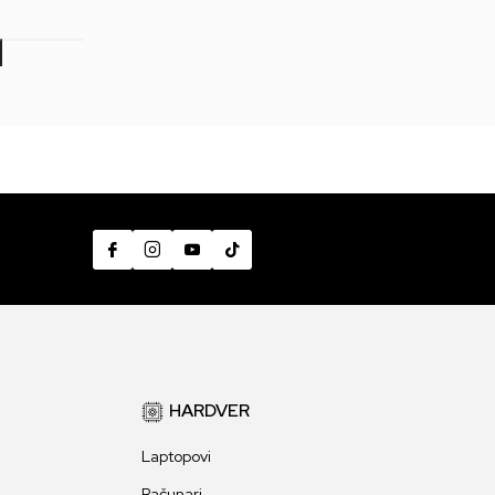
7
HARDVER
Laptopovi
Računari