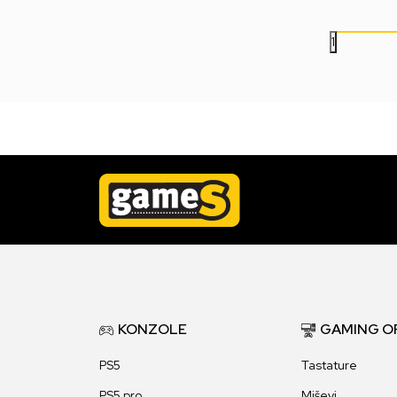
1
KONZOLE
GAMING O
PS5
Tastature
PS5 pro
Miševi