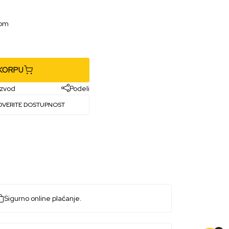
gom
 KORPU
izvod
Podeli
OVERITE DOSTUPNOST
Sigurno online plaćanje.