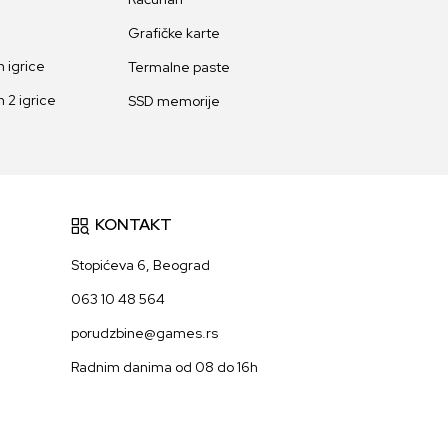
Grafičke karte
 igrice
Termalne paste
 2 igrice
SSD memorije
KONTAKT
Stopićeva 6, Beograd
063 10 48 564
porudzbine@games.rs
Radnim danima od 08 do 16h