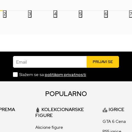
2
3
4
5
6
Email
PRIJAVI SE
Slažem se sa
politikom privatnosti
POPULARNO
PREMA
KOLEKCIONARSKE
IGRICE
FIGURE
GTA 6 Cena
Akcione figure
PS5 igrice