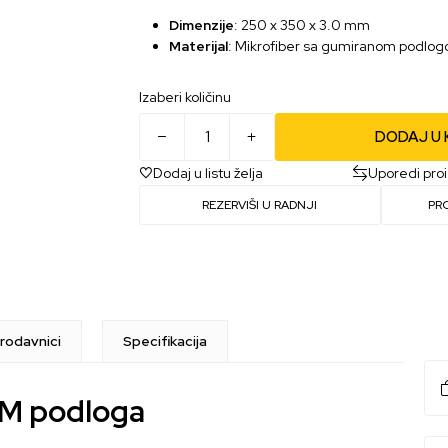
Dimenzije
: 250 x 350 x 3.0 mm
Materijal
: Mikrofiber sa gumiranom podlo
Izaberi količinu
DODAJ U
Dodaj u listu želja
Uporedi pro
REZERVIŠI U RADNJI
PR
rodavnici
Specifikacija
 M podloga