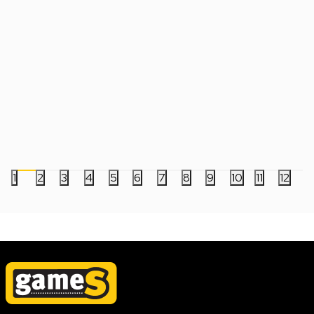
Privezak Pocket POP! - Ghost Face -
Privezak Pocket POP!
Mistery
One - Godzilla
999,00
RSD
999,00
RSD
1
2
3
4
5
6
7
8
9
10
11
12