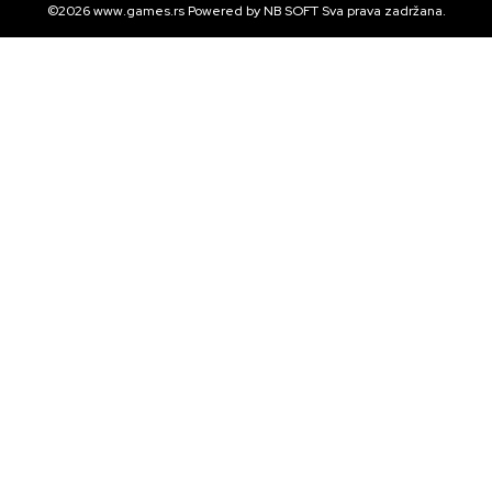
©2026
www.games.rs
Powered by
NB SOFT
Sva prava zadržana.