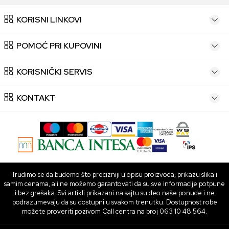
KORISNI LINKOVI
POMOĆ PRI KUPOVINI
KORISNIČKI SERVIS
KONTAKT
Trudimo se da budemo što precizniji u opisu proizvoda, prikazu slika i
samim cenama, ali ne možemo garantovati da su sve informacije potpune
i bez grešaka. Svi artikli prikazani na sajtu su deo naše ponude i ne
podrazumevaju da su dostupni u svakom trenutku. Dostupnost robe
možete proveriti pozivom Call centra na broj 063 10 48 564.