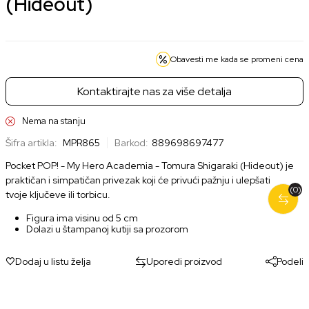
(Hideout)
Obavesti me kada se promeni cena
Kontaktirajte nas za više detalja
Nema na stanju
Šifra artikla:
MPR865
Barkod:
889698697477
Pocket POP! - My Hero Academia - Tomura Shigaraki (Hideout) je
praktičan i simpatičan privezak koji će privući pažnju i ulepšati
(0)
tvoje ključeve ili torbicu.
Figura ima visinu od 5 cm
Dolazi u štampanoj kutiji sa prozorom
Dodaj u listu želja
Uporedi proizvod
Podeli