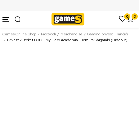
SIGURNO PLAĆANJE PLATNIM KARTICAMA
0
0
Games Online Shop
Proizvodi
Merchandise
Gaming privesci i lančići
Privezak Pocket POP! - My Hero Academia - Tomura Shigaraki (Hideout)