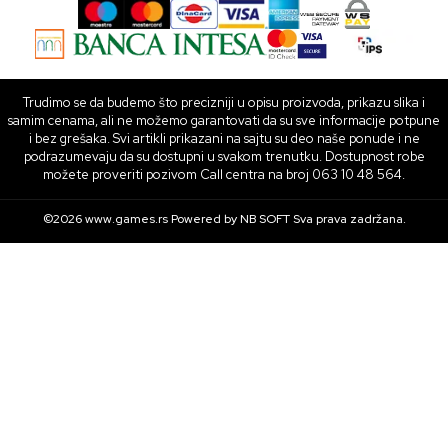
Trudimo se da budemo što precizniji u opisu proizvoda, prikazu slika i
samim cenama, ali ne možemo garantovati da su sve informacije potpune
i bez grešaka. Svi artikli prikazani na sajtu su deo naše ponude i ne
podrazumevaju da su dostupni u svakom trenutku. Dostupnost robe
možete proveriti pozivom Call centra na broj 063 10 48 564.
©2026
www.games.rs
Powered by
NB SOFT
Sva prava zadržana.