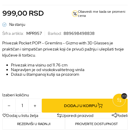
999,00
RSD
Obavesti me kada se promeni
cena
Na stanju
Šifra artikla:
MPR957
Barkod:
889698498838
Privezak Pocket POP! - Gremlins - Gizmo with 3D Glasses je
praktičan i simpatičan privezak koji će privući pažnju i ulepšati tvoje
ključeve ili torbicu.
Privezak ima visinu od 11.76 cm
Napravljen je od visokokvalitetnog vinila
Dolazi u štampanoj kutiji sa prozorom
Izaberi količinu
(0)
DODAJ U KORPU
Dodaj u listu želja
Uporedi proizvod
Podeli
REZERVIŠI U RADNJI
PROVERITE DOSTUPNOST