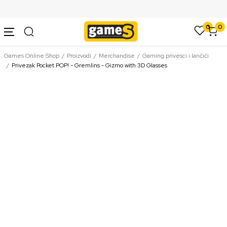
SIGURNO PLAĆANJE PLATNIM KARTICAMA
0
0
Games Online Shop
Proizvodi
Merchandise
Gaming privesci i lančići
Privezak Pocket POP! - Gremlins - Gizmo with 3D Glasses