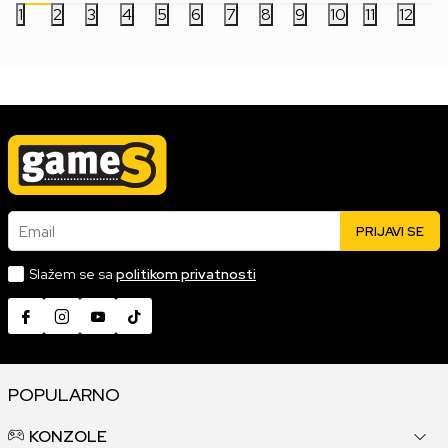
1
2
3
4
5
6
7
8
9
10
11
12
Email
PRIJAVI SE
Slažem se sa
politikom privatnosti
POPULARNO
KONZOLE