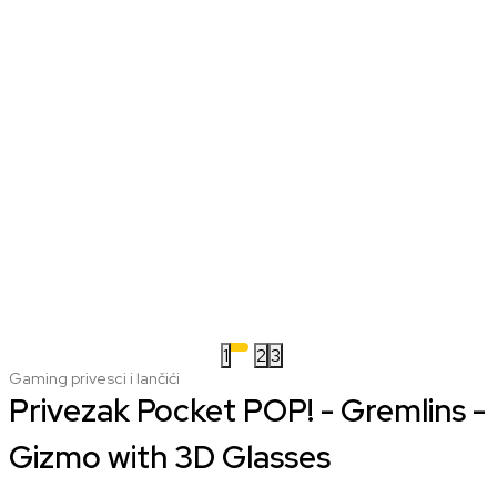
1
2
3
Gaming privesci i lančići
Privezak Pocket POP! - Gremlins -
Gizmo with 3D Glasses