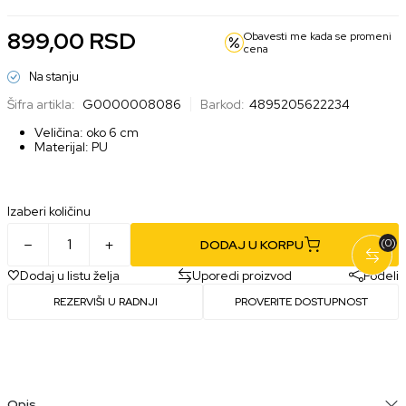
899,00
RSD
Obavesti me kada se promeni
cena
Na stanju
Šifra artikla:
G0000008086
Barkod:
4895205622234
Veličina: oko 6 cm
Materijal: PU
Izaberi količinu
(0)
DODAJ U KORPU
Dodaj u listu želja
Uporedi proizvod
Podeli
REZERVIŠI U RADNJI
PROVERITE DOSTUPNOST
Opis