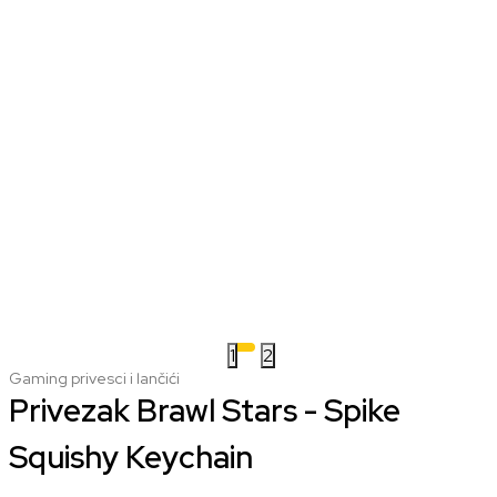
1
2
Gaming privesci i lančići
Privezak Brawl Stars - Spike
Squishy Keychain