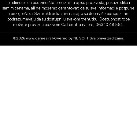
Trudimo se da budemo što precizniji u opisu proizvoda, prikazu slika i
samim cenama, ali ne možemo garantovati da su sve informacije potpune
i bez grešaka. Svi artikli prikazani na sajtu su deo naše ponude i ne
podrazumevaju da su dostupni u svakom trenutku. Dostupnost robe
možete proveriti pozivom Call centra na broj 063 10 48 564.
©2026
www.games.rs
Powered by
NB SOFT
Sva prava zadržana.