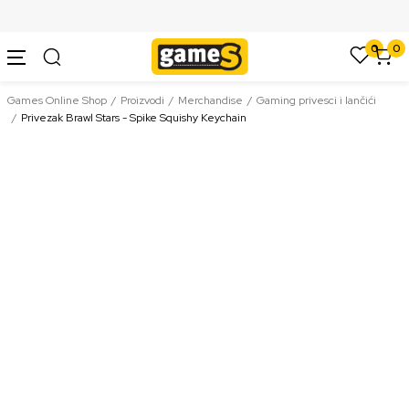
SIGURNO PLAĆANJE PLATNIM KARTICAMA
0
0
Games Online Shop
Proizvodi
Merchandise
Gaming privesci i lančići
Privezak Brawl Stars - Spike Squishy Keychain