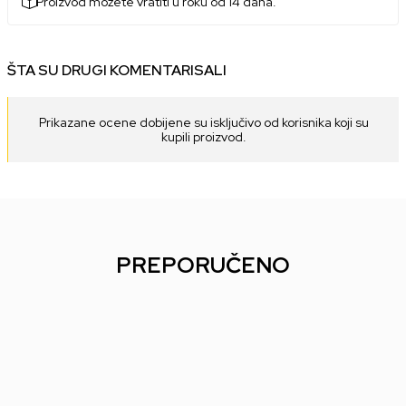
Proizvod možete vratiti u roku od 14 dana.
ŠTA SU DRUGI KOMENTARISALI
Prikazane ocene dobijene su isključivo od korisnika koji su
kupili proizvod.
PREPORUČENO