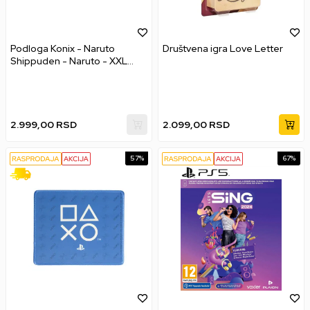
Podloga Konix - Naruto
Društvena igra Love Letter
Shippuden - Naruto - XXL
Desk Mat Black & Orange
2.999,00
RSD
2.099,00
RSD
57
%
67
%