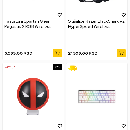
Tastatura Spartan Gear
Slušalice Razer BlackShark V2
Pegasus 2 RGB Wireless -
HyperSpeed Wireless
White / Grey
6.999,00
RSD
21.999,00
RSD
22
%