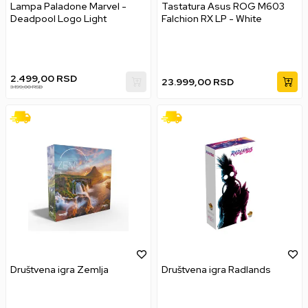
Lampa Paladone Marvel -
Tastatura Asus ROG M603
Deadpool Logo Light
Falchion RX LP - White
2.499,00
RSD
23.999,00
RSD
3.199,00
RSD
Društvena igra Zemlja
Društvena igra Radlands