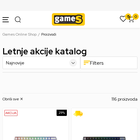
SIGURNO PLAĆANJE PLATNIM KARTICAMA
0
0
Games Online Shop
Proizvodi
Letnje akcije katalog
Filters
116 proizvoda
Obriši sve
29
%