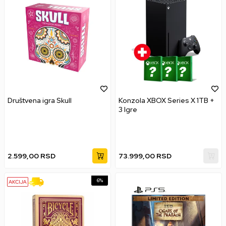
Društvena igra Skull
Konzola XBOX Series X 1TB +
3 Igre
2.599,00
RSD
73.999,00
RSD
6
%