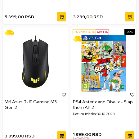
5.399,00
RSD
3.299,00
RSD
20
%
Miš Asus TUF Gaming M3
PS4 Asterix and Obelix - Slap
Gen 2
them All! 2
Datum izlaska:
30.10.2023
1.999,00
RSD
3.999,00
RSD
2.499,00
RSD