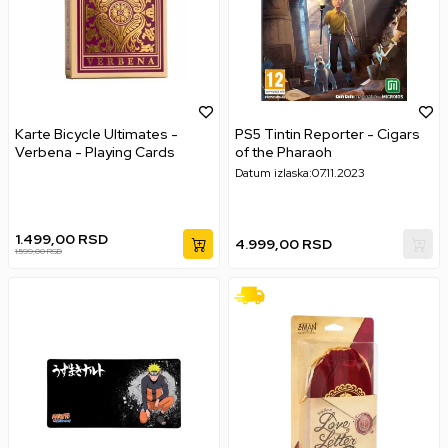
Karte Bicycle Ultimates -
PS5 Tintin Reporter - Cigars
Verbena - Playing Cards
of the Pharaoh
Datum izlaska:
07.11.2023
1.499,00
RSD
4.999,00
RSD
1.599,00
RSD