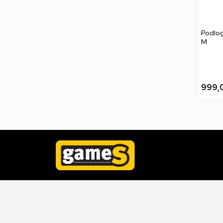
Podlog
M
999,