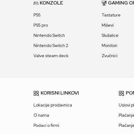
KONZOLE
GAMING O
PS5
Tastature
PS5 pro
Miševi
Nintendo Switch
Slušalice
Nintendo Switch 2
Monitori
Valve steam deck
Zvučnici
KORISNI LINKOVI
PO
Lokacije prodavnica
Uslovi p
O nama
Plaćanj
Podaci o firmi
Plaćanj