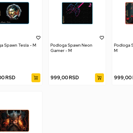
a Spawn Tesla - M
Podloga Spawn Neon
Podloga 
Gamer - M
M
00
RSD
999,00
RSD
999,00