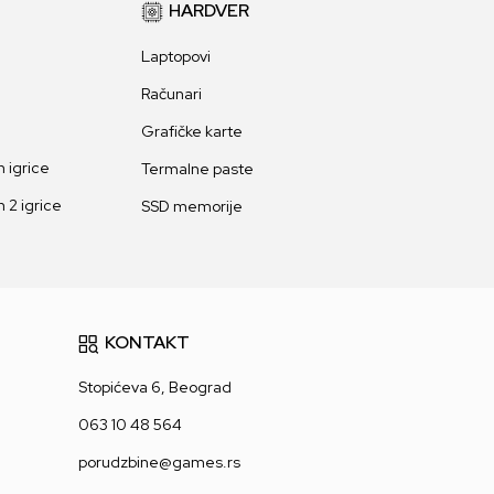
HARDVER
Laptopovi
Računari
Grafičke karte
 igrice
Termalne paste
 2 igrice
SSD memorije
KONTAKT
Stopićeva 6, Beograd
063 10 48 564
porudzbine@games.rs