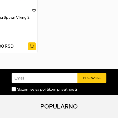
a Spawn Viking 2 -
00
RSD
Email
PRIJAVI SE
Slažem se sa
politikom privatnosti
POPULARNO