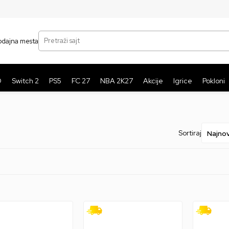
SIGURNO PLAĆANJE PLATNIM KARTICAMA
BE
Pretraži sajt
odajna mesta
O
Switch 2
PS5
FC 27
NBA 2K27
Akcije
Igrice
Pokloni
Sortiraj