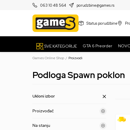
PRODAVNICE
063 10 48 564
porudzbine@games.rs
Status porudžbine
Pr
GTA 6 Preorder
NOV
SVE KATEGORIJE
Games Online Shop
Proizvodi
Podloga Spawn poklon
Ukloni izbor
Proizvođač
Na stanju