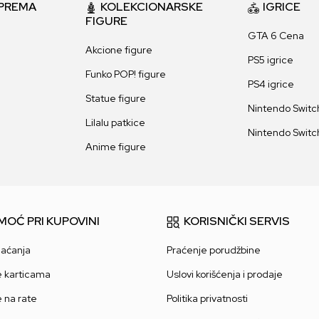
PREMA
KOLEKCIONARSKE
IGRICE
FIGURE
GTA 6 Cena
Akcione figure
PS5 igrice
Funko POP! figure
PS4 igrice
Statue figure
Nintendo Switch
Lilalu patkice
Nintendo Switch
Anime figure
MOĆ PRI KUPOVINI
KORISNIČKI SERVIS
laćanja
Praćenje porudžbine
e karticama
Uslovi korišćenja i prodaje
e na rate
Politika privatnosti