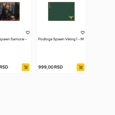
Spawn Samurai -
Podloga Spawn Viking 1 - M
RSD
999,00
RSD