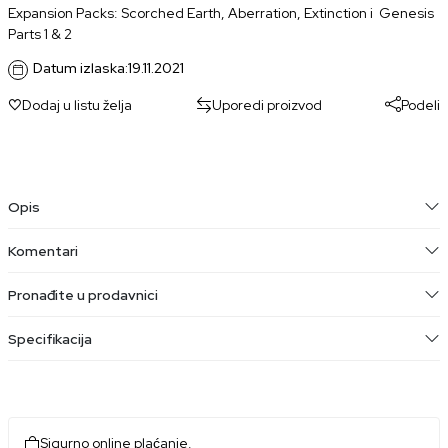
Expansion Packs: Scorched Earth, Aberration, Extinction i Genesis
Parts 1 & 2
Datum izlaska:
19.11.2021
Dodaj u listu želja
Uporedi proizvod
Podeli
Opis
Komentari
Pronađite u prodavnici
Specifikacija
Sigurno online plaćanje.