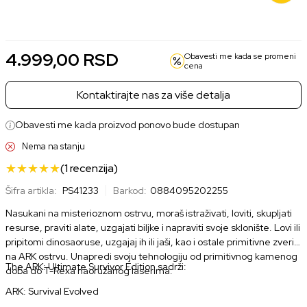
Nova
Korišćena
4.999,00 RSD
3.499,00 RSD
4.999,00
RSD
Obavesti me kada se promeni
cena
Kontaktirajte nas za više detalja
Obavesti me kada proizvod ponovo bude dostupan
Nema na stanju
(1
recenzija
)
Šifra artikla:
PS41233
Barkod:
0884095202255
Nasukani na misterioznom ostrvu, moraš istraživati, loviti, skupljati
resurse, praviti alate, uzgajati biljke i napraviti svoje sklonište. Lovi ili
pripitomi dinosaoruse, uzgajaj ih ili jaši, kao i ostale primitivne zveri
na ARK ostrvu. Unapredi svoju tehnologiju od primitivnog kamenog
The ARK: Ultimate Survivor Edition sadrži:
doba do T-Rexa naoružanog laserima.
ARK: Survival Evolved