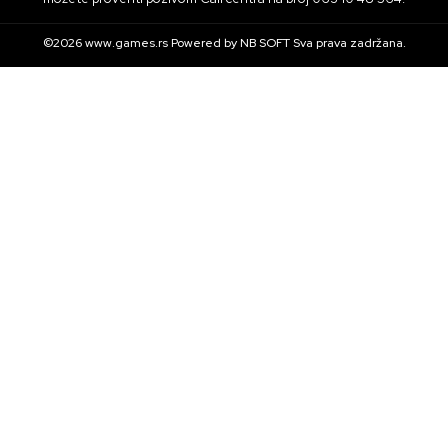
©2026
www.games.rs
Powered by
NB SOFT
Sva prava zadržana.