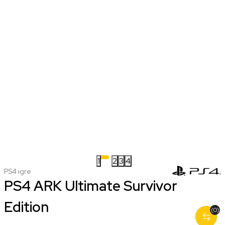
1
2
3
4
PS4 igre
PS4 ARK Ultimate Survivor
Edition
(0)