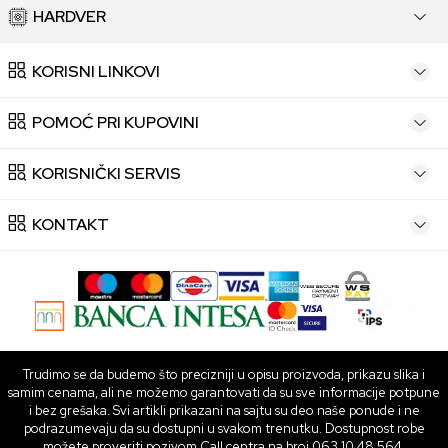
HARDVER
KORISNI LINKOVI
POMOĆ PRI KUPOVINI
KORISNIČKI SERVIS
KONTAKT
Trudimo se da budemo što precizniji u opisu proizvoda, prikazu slika i
samim cenama, ali ne možemo garantovati da su sve informacije potpune
i bez grešaka. Svi artikli prikazani na sajtu su deo naše ponude i ne
podrazumevaju da su dostupni u svakom trenutku. Dostupnost robe
možete proveriti pozivom Call centra na broj 063 10 48 564.