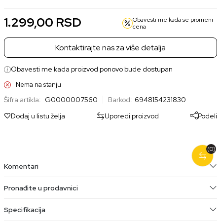
1.299,00
RSD
Obavesti me kada se promeni
cena
Kontaktirajte nas za više detalja
Obavesti me kada proizvod ponovo bude dostupan
Nema na stanju
Šifra artikla:
G0000007560
Barkod:
6948154231830
Dodaj u listu želja
Uporedi proizvod
Podeli
(0)
Komentari
Pronađite u prodavnici
Specifikacija