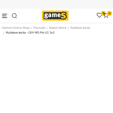
SIGURNO PLAĆANJE PLATNIM KARTICAMA
0
0
Games Online Shop
Proizvodi
Board Game
Rubikova kocka
Rubikova kocka - QiYi MS Pro V2 3x3