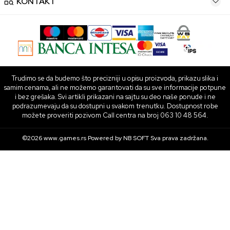
KONTAKT
Trudimo se da budemo što precizniji u opisu proizvoda, prikazu slika i
samim cenama, ali ne možemo garantovati da su sve informacije potpune
i bez grešaka. Svi artikli prikazani na sajtu su deo naše ponude i ne
podrazumevaju da su dostupni u svakom trenutku. Dostupnost robe
možete proveriti pozivom Call centra na broj 063 10 48 564.
©2026
www.games.rs
Powered by
NB SOFT
Sva prava zadržana.