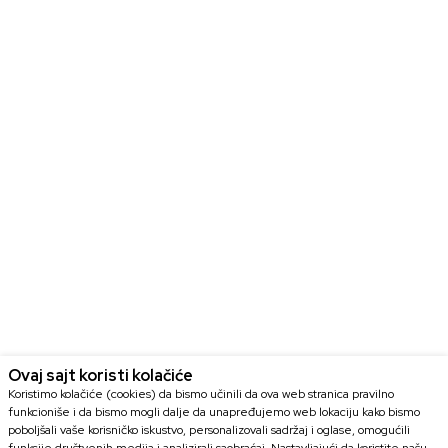
Ovaj sajt koristi kolačiće
Koristimo kolačiće (cookies) da bismo učinili da ova web stranica pravilno
funkcioniše i da bismo mogli dalje da unapređujemo web lokaciju kako bismo
poboljšali vaše korisničko iskustvo, personalizovali sadržaj i oglase, omogućili