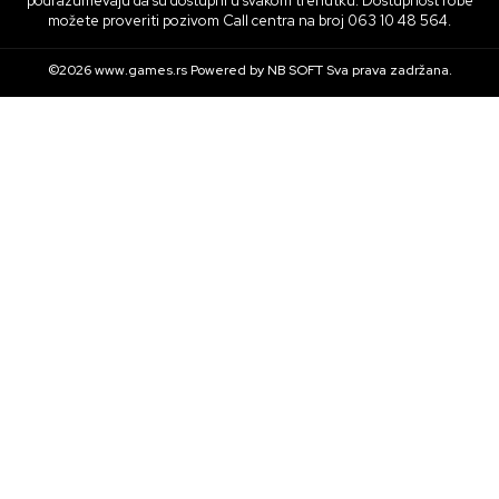
podrazumevaju da su dostupni u svakom trenutku. Dostupnost robe
možete proveriti pozivom Call centra na broj 063 10 48 564.
©2026
www.games.rs
Powered by
NB SOFT
Sva prava zadržana.