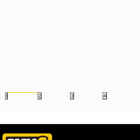
Slušalice JBL Live Flex - Plave Bežične
Slušalice JBL Live 77
bubice
Bluetooth
23.499,00
RSD
21.999,00
RSD
1
2
3
4