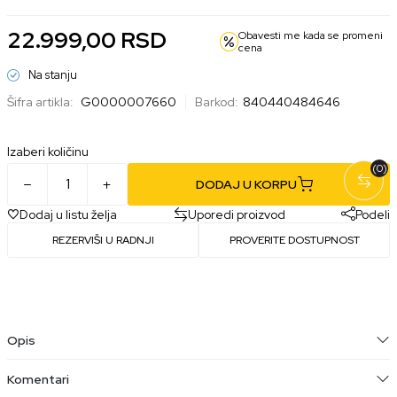
22.999,00
RSD
Obavesti me kada se promeni
cena
Na stanju
Šifra artikla:
G0000007660
Barkod:
840440484646
Izaberi količinu
(0)
DODAJ U KORPU
Dodaj u listu želja
Uporedi proizvod
Podeli
REZERVIŠI U RADNJI
PROVERITE DOSTUPNOST
Opis
Komentari