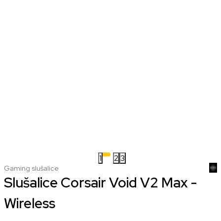
1
2
3
Gaming slušalice
Slušalice Corsair Void V2 Max -
Wireless