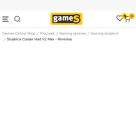
SIGURNO PLAĆANJE PLATNIM KARTICAMA
0
0
Games Online Shop
Proizvodi
Gaming oprema
Gaming slušalice
Slušalice Corsair Void V2 Max - Wireless