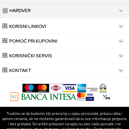
HARDVER
KORISNI LINKOVI
POMOĆ PRI KUPOVINI
KORISNIČKI SERVIS
KONTAKT
Trudimo se da budemo što precizniji u opisu proizvoda, prikazu slika i
samim cenama, ali ne možemo garantovati da su sve informacije potpune
i bez grešaka. Svi artikli prikazani na sajtu su deo naše ponude i ne