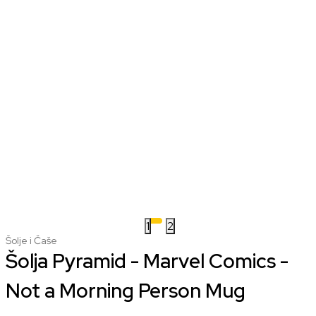
1
2
Šolje i Čaše
Šolja Pyramid - Marvel Comics -
Not a Morning Person Mug