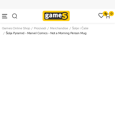
SIGURNO PLAĆANJE PLATNIM KARTICAMA
0
0
Games Online Shop
Proizvodi
Merchandise
Šolje i Čaše
Šolja Pyramid - Marvel Comics - Not a Morning Person Mug