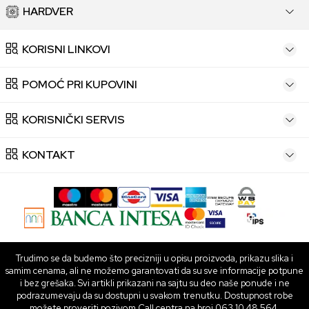
HARDVER
KORISNI LINKOVI
POMOĆ PRI KUPOVINI
KORISNIČKI SERVIS
KONTAKT
Trudimo se da budemo što precizniji u opisu proizvoda, prikazu slika i
samim cenama, ali ne možemo garantovati da su sve informacije potpune
i bez grešaka. Svi artikli prikazani na sajtu su deo naše ponude i ne
podrazumevaju da su dostupni u svakom trenutku. Dostupnost robe
možete proveriti pozivom Call centra na broj 063 10 48 564.