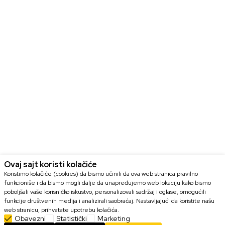
Ovaj sajt koristi kolačiće
Koristimo kolačiće (cookies) da bismo učinili da ova web stranica pravilno
funkcioniše i da bismo mogli dalje da unapređujemo web lokaciju kako bismo
poboljšali vaše korisničko iskustvo, personalizovali sadržaj i oglase, omogućili
funkcije društvenih medija i analizirali saobraćaj. Nastavljajući da koristite našu
web stranicu, prihvatate upotrebu kolačića.
Obavezni
Statistički
Marketing