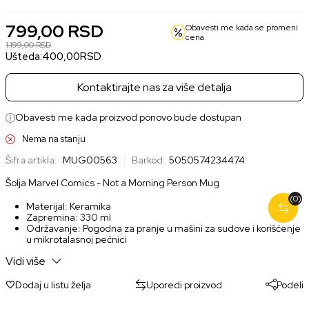
799,00
RSD
Obavesti me kada se promeni
cena
1.199,00
RSD
Ušteda:
400,00
RSD
Kontaktirajte nas za više detalja
Obavesti me kada proizvod ponovo bude dostupan
Nema na stanju
Šifra artikla:
MUG00563
Barkod:
5050574234474
Šolja Marvel Comics - Not a Morning Person Mug
(0)
Materijal: Keramika
Zapremina: 330 ml
Održavanje: Pogodna za pranje u mašini za sudove i korišćenje
u mikrotalasnoj pećnici
Vidi više
Dodaj u listu želja
Uporedi proizvod
Podeli