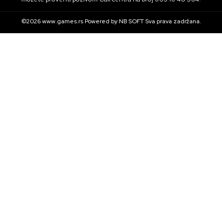
©2026
www.games.rs
Powered by
NB SOFT
Sva prava zadržana.