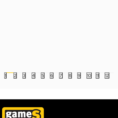
Šolja World Of Warcraft - Horde (White)
Šolja World Of Warcra
(Pattern)
1.199,00
RSD
1.199,00
RSD
1
2
3
4
5
6
7
8
9
10
11
12