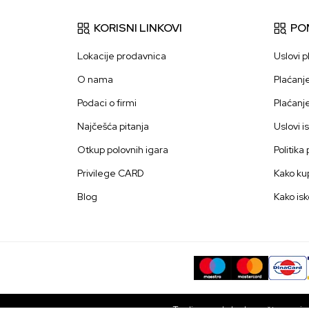
KORISNI LINKOVI
PO
Lokacije prodavnica
Uslovi p
O nama
Plaćanj
Podaci o firmi
Plaćanj
Najčešća pitanja
Uslovi i
Otkup polovnih igara
Politika
Privilege CARD
Kako kup
Blog
Kako isk