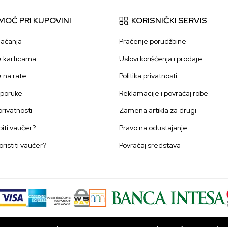
MOĆ PRI KUPOVINI
KORISNIČKI SERVIS
laćanja
Praćenje porudžbine
e karticama
Uslovi korišćenja i prodaje
e na rate
Politika privatnosti
sporuke
Reklamacije i povraćaj robe
 privatnosti
Zamena artikla za drugi
iti vaučer?
Pravo na odustajanje
oristiti vaučer?
Povraćaj sredstava