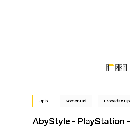
1
2
3
4
Opis
Komentari
Pronađite u p
AbyStyle - PlayStation -