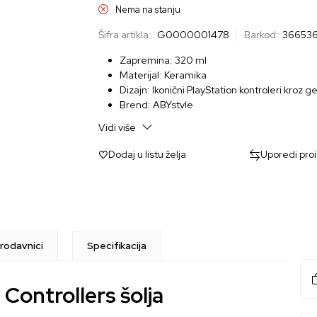
Nema na stanju
Šifra artikla:
G0000001478
Barkod:
366536
Zapremina: 320 ml
Materijal: Keramika
Dizajn: Ikonični PlayStation kontroleri kroz g
Brend: ABYstyle
Zvanično licencirani proizvod
Vidi više
Pogodna za mikrotalasnu i mašinu za sudov
Dodaj u listu želja
Uporedi pro
rodavnici
Specifikacija
 Controllers šolja