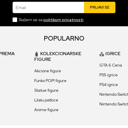
Email
PRIJAVI SE
Slažem se sa
politikom privatnosti
POPULARNO
PREMA
KOLEKCIONARSKE
IGRICE
FIGURE
GTA 6 Cena
Akcione figure
PS5 igrice
Funko POP! figure
PS4 igrice
Statue figure
Nintendo Switch
Lilalu patkice
Nintendo Switch
Anime figure