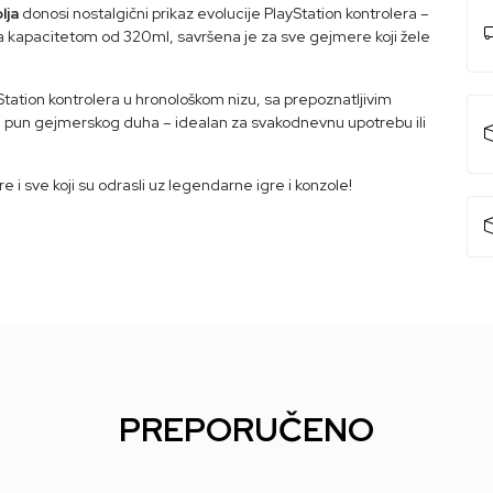
lja
donosi nostalgični prikaz evolucije PlayStation kontrolera –
 kapacitetom od 320ml, savršena je za sve gejmere koji žele
yStation kontrolera u hronološkom nizu, sa prepoznatljivim
i pun gejmerskog duha – idealan za svakodnevnu upotrebu ili
 i sve koji su odrasli uz legendarne igre i konzole!
PREPORUČENO
44
%
54
%