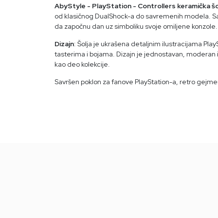
AbyStyle - PlayStation - Controllers keramička šo
od klasičnog DualShock-a do savremenih modela. Sa
da započnu dan uz simboliku svoje omiljene konzole.
Dizajn
: Šolja je ukrašena detaljnim ilustracijama Pla
tasterima i bojama. Dizajn je jednostavan, moderan 
kao deo kolekcije.
Savršen poklon za fanove PlayStation-a, retro gejmere