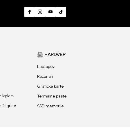
HARDVER
Laptopovi
Računari
Grafičke karte
 igrice
Termalne paste
 2 igrice
SSD memorije