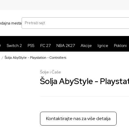
SIGURNO PLAĆANJE PLATNIM KARTICAMA
BE
Pretraži sajt
odajna mesta
O
Switch 2
PS5
FC 27
NBA 2K27
Akcije
Igrice
Pokloni
e
Šolja AbyStyle - Playstation - Controllers
Šolje i Čaše
Šolja AbyStyle - Playsta
Kontaktirajte nas za više detalja