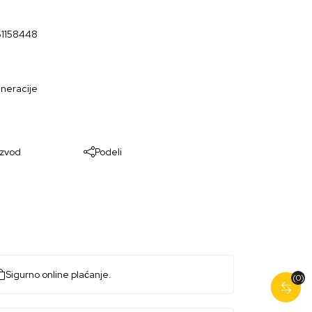
1158448
eneracije
e
izvod
Podeli
Sigurno online plaćanje.
(0)