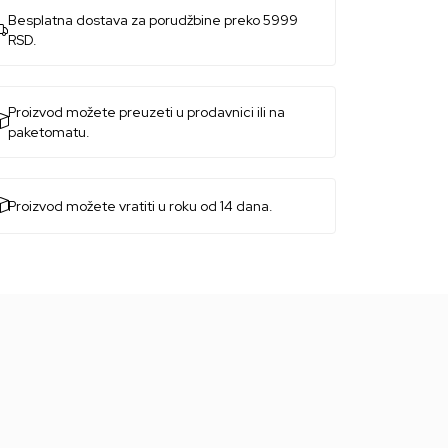
Besplatna dostava za porudžbine preko 5999
RSD.
Proizvod možete preuzeti u prodavnici ili na
paketomatu.
Proizvod možete vratiti u roku od 14 dana.
31
%