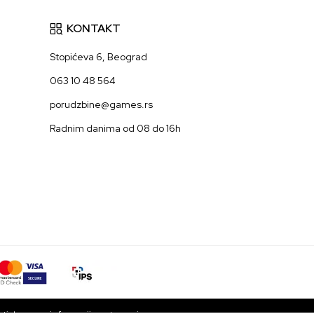
KONTAKT
Stopićeva 6, Beograd
063 10 48 564
porudzbine@games.rs
Radnim danima od 08 do 16h