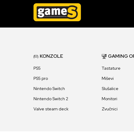
KONZOLE
GAMING O
PS5
Tastature
PS5 pro
Miševi
Nintendo Switch
Slušalice
Nintendo Switch 2
Monitori
Valve steam deck
Zvučnici