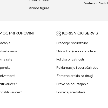
Nintendo Switch
Anime figure
MOĆ PRI KUPOVINI
KORISNIČKI SERVIS
laćanja
Praćenje porudžbine
e karticama
Uslovi korišćenja i prodaje
e na rate
Politika privatnosti
sporuke
Reklamacije i povraćaj robe
 privatnosti
Zamena artikla za drugi
iti vaučer?
Pravo na odustajanje
oristiti vaučer?
Povraćaj sredstava