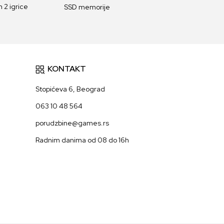
 2 igrice
SSD memorije
KONTAKT
Stopićeva 6, Beograd
063 10 48 564
porudzbine@games.rs
Radnim danima od 08 do 16h