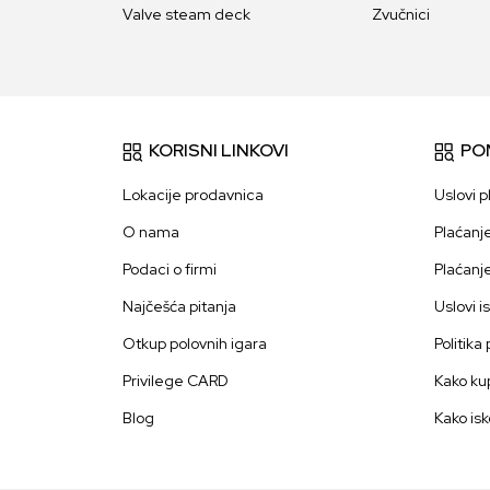
Valve steam deck
Zvučnici
KORISNI LINKOVI
PO
Lokacije prodavnica
Uslovi p
O nama
Plaćanj
Podaci o firmi
Plaćanj
Najčešća pitanja
Uslovi i
Otkup polovnih igara
Politika
Privilege CARD
Kako kup
Blog
Kako isk