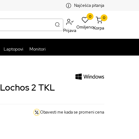
SPLATNA ISPORUKA PAKETA PREKO 5999 RSD
ST
Najčešća pitanja
0
0
Omiljeno
Korpa
Prijava
Laptopovi
Monitori
 Lochos 2 TKL
Obavesti me kada se promeni cena