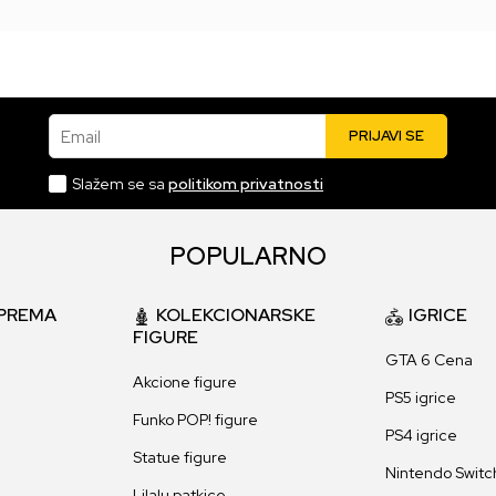
Email
PRIJAVI SE
Slažem se sa
politikom privatnosti
POPULARNO
PREMA
KOLEKCIONARSKE
IGRICE
FIGURE
GTA 6 Cena
Akcione figure
PS5 igrice
Funko POP! figure
PS4 igrice
Statue figure
Nintendo Switch
Lilalu patkice