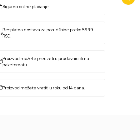
Sigurno online plaćanje.
Besplatna dostava za porudžbine preko 5999
RSD.
Proizvod možete preuzeti u prodavnici ili na
paketomatu.
Proizvod možete vratiti u roku od 14 dana.