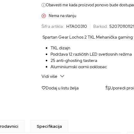
Obavesti me kada proizvod ponovo bude dostupa
Nema na stanju
Šifra artikla:
HTA00310
Barkod:
52070110112
Spartan Gear Lochos 2 TKL Mehanička gaming t
TKL dizajn
Podržava 12 različitih LED svetlosnih režima
25 anti-ghosting tastera
Aluminijumski gornji poklopac
Vidi više
Dodaj u listu želja
Uporedi pro
rodavnici
Specifikacija