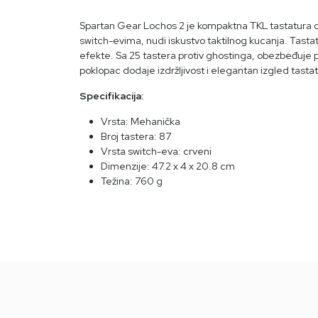
Spartan Gear Lochos 2 je kompaktna TKL tastatura diz
switch-evima, nudi iskustvo taktilnog kucanja. Tasta
efekte. Sa 25 tastera protiv ghostinga, obezbeđuje p
poklopac dodaje izdržljivost i elegantan izgled tastat
Specifikacija:
Vrsta: Mehanička
Broj tastera: 87
Vrsta switch-eva: crveni
Dimenzije: 47.2 x 4 x 20.8 cm
Težina: 760 g