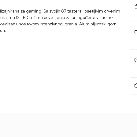
ajnirana za gaming. Sa svojih 87 tastera i osetljivim crvenim
tura ima 12 LED režima osvetljenja za prilagođene vizuelne
recizan unos tokom intenzivnog igranja. Aluminijumski gornji
uri.