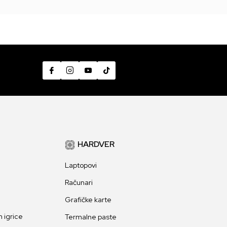
HARDVER
Laptopovi
Računari
Grafičke karte
 igrice
Termalne paste