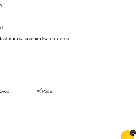
n
91
astatura sa crvenim Switch-evima
izvod
Podeli
(0)