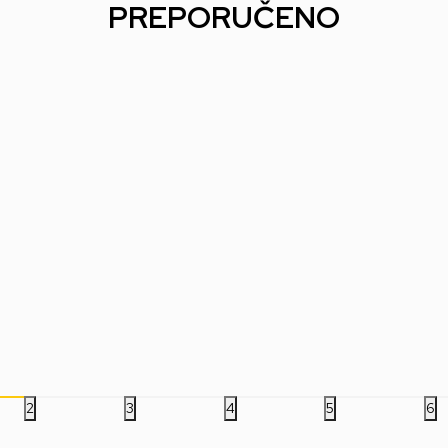
PREPORUČENO
44
%
44
%
Tastatura Marvo Shogo
Tastatura Marvo Shogo
Tas
ory
63W KG955W - Black
78W KG956W - Black
61 
4.999,00
RSD
4.999,00
RSD
3.
8.999,00
RSD
8.999,00
RSD
2
3
4
5
6