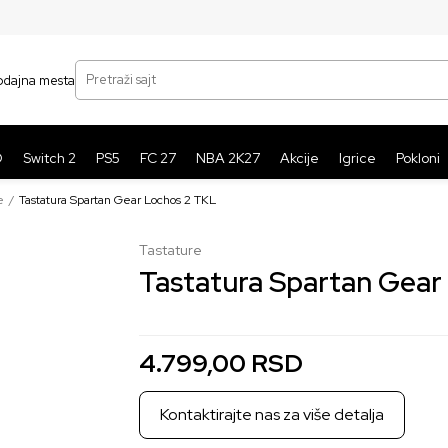
SIGURNO PLAĆANJE PLATNIM KARTICAMA
BE
Pretraži sajt
odajna mesta
O
Switch 2
PS5
FC 27
NBA 2K27
Akcije
Igrice
Pokloni
e
Tastatura Spartan Gear Lochos 2 TKL
Tastature
Tastatura Spartan Gear
4.799,00
RSD
Kontaktirajte nas za više detalja