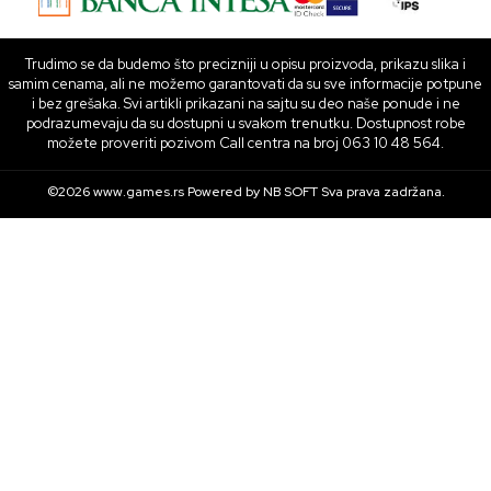
Trudimo se da budemo što precizniji u opisu proizvoda, prikazu slika i
samim cenama, ali ne možemo garantovati da su sve informacije potpune
i bez grešaka. Svi artikli prikazani na sajtu su deo naše ponude i ne
podrazumevaju da su dostupni u svakom trenutku. Dostupnost robe
možete proveriti pozivom Call centra na broj 063 10 48 564.
©2026
www.games.rs
Powered by
NB SOFT
Sva prava zadržana.