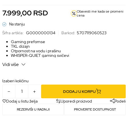
7.999,00
RSD
Obavesti me kada se promeni
cena
Na stanju
Šifra artikla:
G0000000134
Barkod:
5707119060523
Gaming prefomse
TKL dizajn
Otpornost na vodu i prašinu
WHISPER-QUIET gaming svičevi
8-zonsko RGB osvetljenje
Vidi više
Izaberi količinu
DODAJ U KORPU
Dodaj u listu želja
Uporedi proizvod
Podeli
REZERVIŠI U RADNJI
PROVERITE DOSTUPNOST