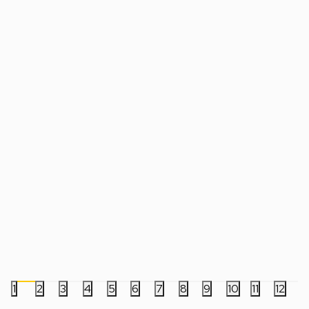
Tastatura Steelseries APEX 3 TKL -
Tastatura Corsair K
Amethyst
RGB
7.999,00
RSD
6.999,00
RSD
1
2
3
4
5
6
7
8
9
10
11
12