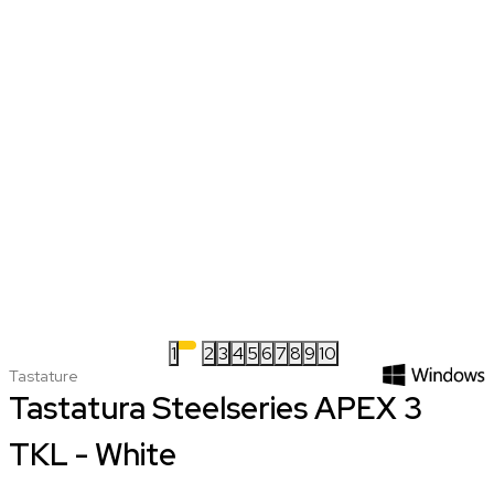
1
2
3
4
5
6
7
8
9
10
Tastature
Tastatura Steelseries APEX 3
TKL - White