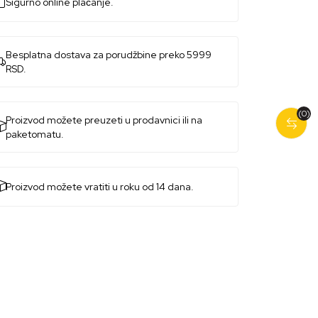
Sigurno online plaćanje.
Besplatna dostava za porudžbine preko 5999
RSD.
(0)
Proizvod možete preuzeti u prodavnici ili na
paketomatu.
Proizvod možete vratiti u roku od 14 dana.