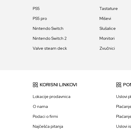
PS5
Tastature
PS5 pro
Miševi
Nintendo Switch
Slušalice
Nintendo Switch 2
Monitori
Valve steam deck
Zvučnici
KORISNI LINKOVI
PO
Lokacije prodavnica
Uslovi p
O nama
Plaćanj
Podaci o firmi
Plaćanj
Najčešća pitanja
Uslovi i