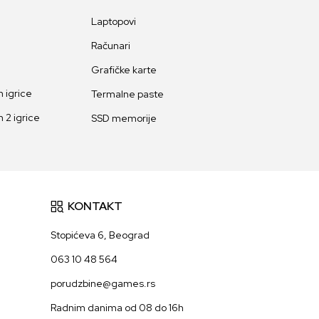
Laptopovi
Računari
Grafičke karte
 igrice
Termalne paste
 2 igrice
SSD memorije
KONTAKT
Stopićeva 6, Beograd
063 10 48 564
porudzbine@games.rs
Radnim danima od 08 do 16h