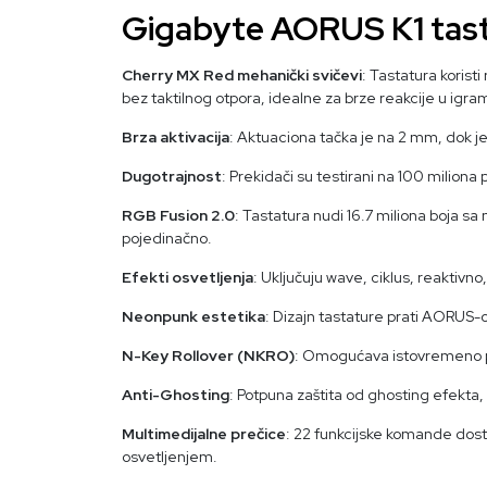
Gigabyte AORUS K1 tas
Cherry MX Red mehanički svičevi
: Tastatura koris
bez taktilnog otpora, idealne za brze reakcije u igra
Brza aktivacija
: Aktuaciona tačka je na 2 mm, dok j
Dugotrajnost
: Prekidači su testirani na 100 miliona 
RGB Fusion 2.0
: Tastatura nudi 16.7 miliona boja s
pojedinačno.
Efekti osvetljenja
: Uključuju wave, ciklus, reaktivno
Neonpunk estetika
: Dizajn tastature prati AORUS-o
N-Key Rollover (NKRO)
: Omogućava istovremeno p
Anti-Ghosting
: Potpuna zaštita od ghosting efekta,
Multimedijalne prečice
: 22 funkcijske komande dost
osvetljenjem.