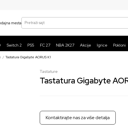
SIGURNO PLAĆANJE PLATNIM KARTICAMA
BE
Pretraži sajt
odajna mesta
O
Switch 2
PS5
FC 27
NBA 2K27
Akcije
Igrice
Pokloni
e
Tastatura Gigabyte AORUS K1
Tastature
Tastatura Gigabyte AO
Kontaktirajte nas za više detalja