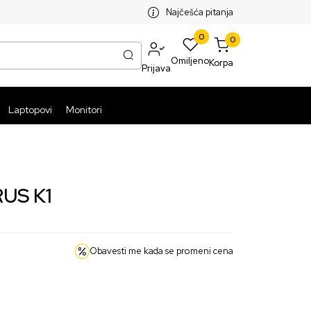
SPLATNA ISPORUKA PAKETA PREKO 5999 RSD
ST
Najčešća pitanja
0
0
Omiljeno
Korpa
Prijava
Laptopovi
Monitori
RUS K1
Obavesti me kada se promeni cena