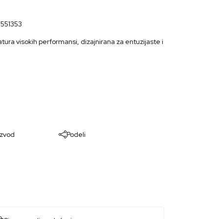
1551353
ra visokih performansi, dizajnirana za entuzijaste i
izvod
Podeli