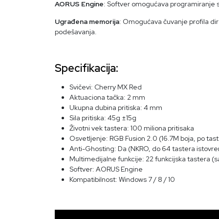
AORUS Engine
: Softver omogućava programiranje s
Ugrađena memorija
: Omogućava čuvanje profila dir
podešavanja.
Specifikacija:
Svičevi: Cherry MX Red
Aktuaciona tačka: 2 mm
Ukupna dubina pritiska: 4 mm
Sila pritiska: 45g ±15g
Životni vek tastera: 100 miliona pritisaka
Osvetljenje: RGB Fusion 2.0 (16.7M boja, po tas
Anti-Ghosting: Da (NKRO, do 64 tastera istov
Multimedijalne funkcije: 22 funkcijska tastera (s
Softver: AORUS Engine
Kompatibilnost: Windows 7 / 8 / 10