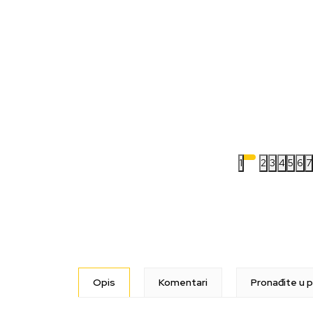
1
2
3
4
5
6
7
Opis
Komentari
Pronađite u p