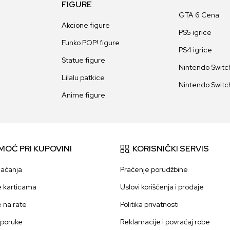
FIGURE
GTA 6 Cena
Akcione figure
PS5 igrice
Funko POP! figure
PS4 igrice
Statue figure
Nintendo Switch
Lilalu patkice
Nintendo Switch
Anime figure
MOĆ PRI KUPOVINI
KORISNIČKI SERVIS
laćanja
Praćenje porudžbine
e karticama
Uslovi korišćenja i prodaje
e na rate
Politika privatnosti
sporuke
Reklamacije i povraćaj robe