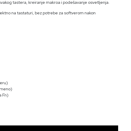
vakog tastera, kreiranje makroa i podešavanje osvetljenja.
ektno na tastaturi, bez potrebe za softverom nakon
teru)
remeno)
a Fn)