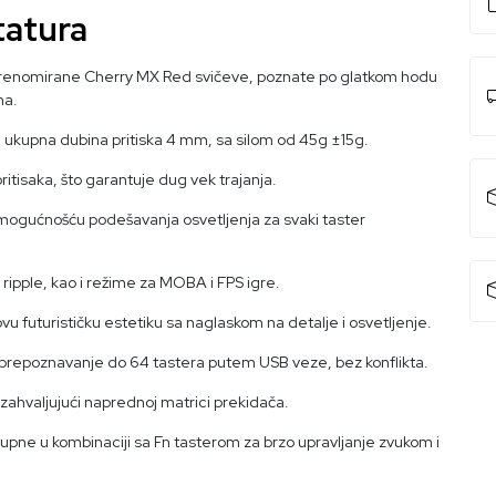
tatura
ti renomirane Cherry MX Red svičeve, poznate po glatkom hodu
ma.
e ukupna dubina pritiska 4 mm, sa silom od 45g ±15g.
pritisaka, što garantuje dug vek trajanja.
a mogućnošću podešavanja osvetljenja za svaki taster
, ripple, kao i režime za MOBA i FPS igre.
vu futurističku estetiku sa naglaskom na detalje i osvetljenje.
repoznavanje do 64 tastera putem USB veze, bez konflikta.
 zahvaljujući naprednoj matrici prekidača.
upne u kombinaciji sa Fn tasterom za brzo upravljanje zvukom i