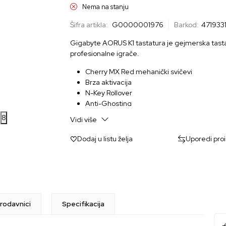
Nema na stanju
Šifra artikla:
G0000001976
Barkod:
471933
Gigabyte AORUS K1 tastatura je gejmerska tastatu
profesionalne igrače.
Cherry MX Red mehanički svičevi
Brza aktivacija
N-Key Rollover
Anti-Ghosting
Ugrađena memorija
8
Vidi više
Dodaj u listu želja
Uporedi pro
rodavnici
Specifikacija