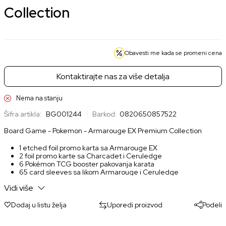
Collection
Obavesti me kada se promeni cena
Kontaktirajte nas za više detalja
Nema na stanju
Šifra artikla:
BG001244
Barkod:
0820650857522
Board Game - Pokemon - Armarouge EX Premium Collection
1 etched foil promo karta sa Armarouge EX
2 foil promo karte sa Charcadet i Ceruledge
6 Pokémon TCG booster pakovanja karata
65 card sleeves sa likom Armarouge i Ceruledge
Magnetic card protector
Vidi više
Dodaj u listu želja
Uporedi proizvod
Podeli