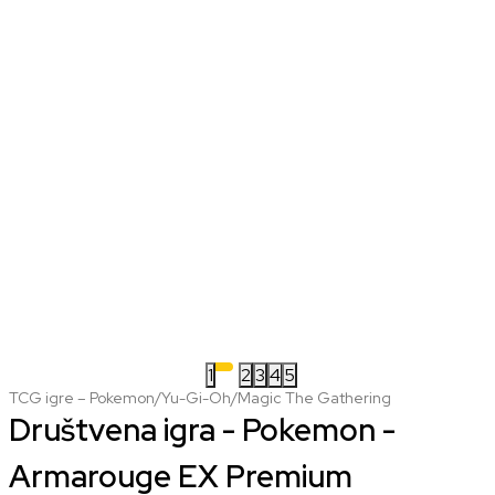
1
2
3
4
5
TCG igre – Pokemon/Yu-Gi-Oh/Magic The Gathering
Društvena igra - Pokemon -
Armarouge EX Premium