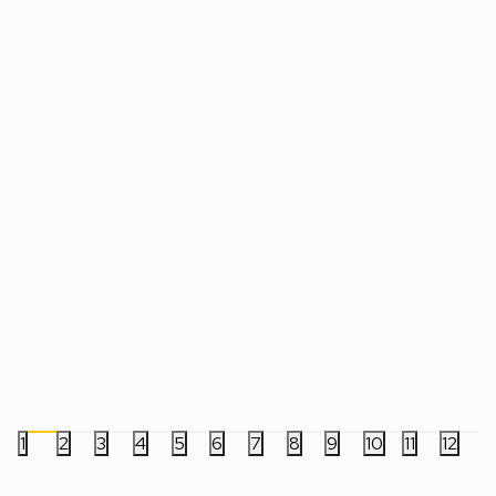
Društvena igra - Naruto - TCG Naruto
Društvena igra - Nar
2nd Edition Team Set - Naruto Uzumaki
2nd Edition Team Set
3.499,00
RSD
3.499,00
RSD
1
2
3
4
5
6
7
8
9
10
11
12