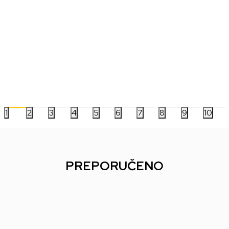
Dragon Shield 100 Standard Sleeves -
Zaštita za karte Kon
Forest Green Matte
Sleeves 100 Pcs
1.499,00
RSD
599,00
RSD
1
2
3
4
5
6
7
8
9
10
PREPORUČENO