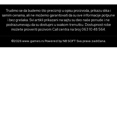
Trudimo se da budemo što precizniji u opisu proizvoda, prikazu slika i
samim cenama, ali ne možemo garantovati da su sve informacije potpune
i bez grešaka. Svi artikli prikazani na sajtu su deo naše ponude i ne
podrazumevaju da su dostupni u svakom trenutku. Dostupnost robe
možete proveriti pozivom Call centra na broj 063 10 48 564.
©2026
www.games.rs
Powered by
NB SOFT
Sva prava zadržana.