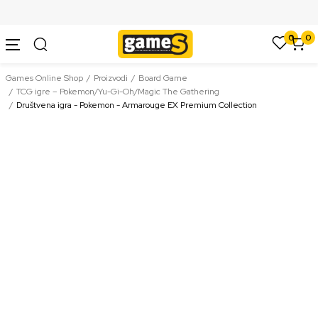
SIGURNO PLAĆANJE PLATNIM KARTICAMA
0
0
Games Online Shop
Proizvodi
Board Game
TCG igre – Pokemon/Yu-Gi-Oh/Magic The Gathering
Društvena igra - Pokemon - Armarouge EX Premium Collection