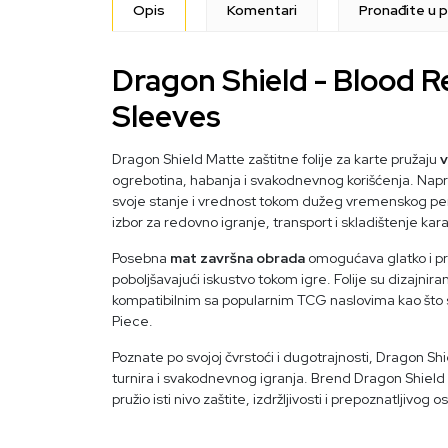
Opis
Komentari
Pronađite u p
Dragon Shield - Blood 
Sleeves
Dragon Shield Matte zaštitne folije za karte pružaju
v
ogrebotina, habanja i svakodnevnog korišćenja. Napra
svoje stanje i vrednost tokom dužeg vremenskog period
izbor za redovno igranje, transport i skladištenje kara
Posebna
mat završna obrada
omogućava glatko i pri
poboljšavajući iskustvo tokom igre. Folije su dizajnir
kompatibilnim sa popularnim TCG naslovima kao što
Piece.
Poznate po svojoj čvrstoći i dugotrajnosti, Dragon Sh
turnira i svakodnevnog igranja. Brend Dragon Shield v
pružio isti nivo zaštite, izdržljivosti i prepoznatljivog o