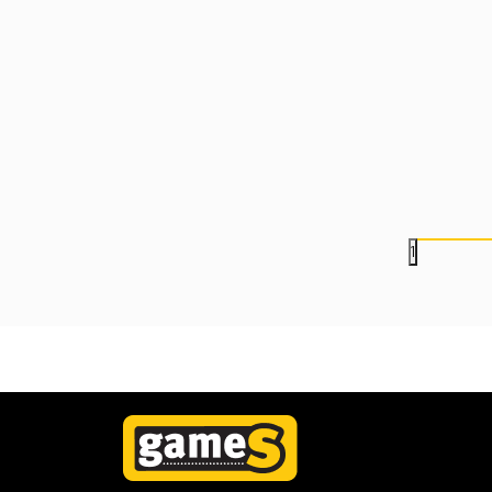
Društvena igra - Naruto -
Društvena igra - Naru
TCG Naruto 2nd Edition
TCG Naruto 2nd Edit
Team Set - Naruto
Team Set - Sakura
Uzumaki
Haruno
3.499,00
RSD
3.499,00
RSD
1