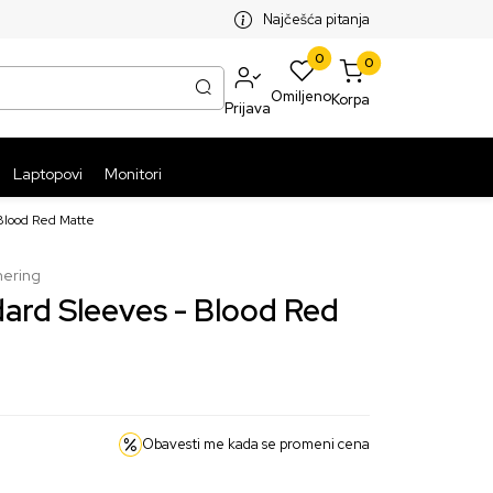
SPLATNA ISPORUKA PAKETA PREKO 5999 RSD
ST
Najčešća pitanja
0
0
Omiljeno
Korpa
Prijava
Laptopovi
Monitori
 Blood Red Matte
hering
ard Sleeves - Blood Red
Obavesti me kada se promeni cena