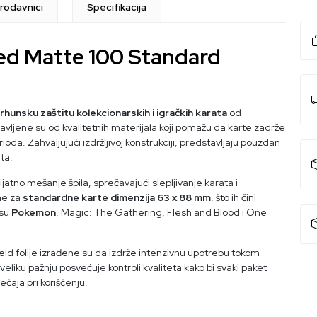
rodavnici
Specifikacija
Red Matte 100 Standard
rhunsku zaštitu kolekcionarskih i igračkih karata
od
vljene su od kvalitetnih materijala koji pomažu da karte zadrže
a. Zahvaljujući izdržljivoj konstrukciji, predstavljaju pouzdan
ta.
jatno mešanje špila, sprečavajući slepljivanje karata i
ane za
standardne karte dimenzija 63 x 88 mm
, što ih čini
 su
Pokemon
, Magic: The Gathering, Flesh and Blood i One
ield folije izrađene su da izdrže intenzivnu upotrebu tokom
eliku pažnju posvećuje kontroli kvaliteta kako bi svaki paket
sećaja pri korišćenju.