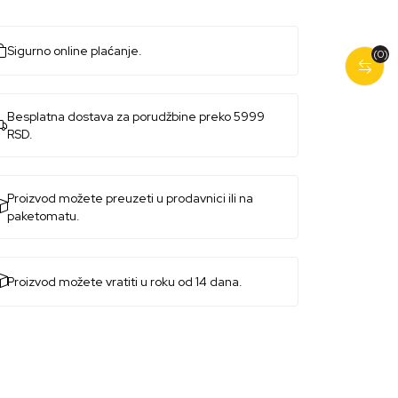
Sigurno online plaćanje.
(0)
Besplatna dostava za porudžbine preko 5999
RSD.
Proizvod možete preuzeti u prodavnici ili na
paketomatu.
Proizvod možete vratiti u roku od 14 dana.