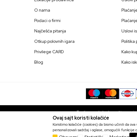
O nama
Plaćanj
Podaci o firmi
Plaćanj
Najčešća pitanja
Uslovi i
Otkup polovnih igara
Politika
Privilege CARD
Kako kup
Blog
Kako isk
Trudimo se da budemo što precizni
Ovaj sajt koristi kolačiće
bez grešaka. Svi artikli prikaza
Dragon Shield 100 Standard Slee
Koristimo kolačiće (cookies) da bismo učinili da ov
Matte
personalizovali sadržaj i oglase, omogućili funkcije d
Šifra proizvoda::
G0000006885