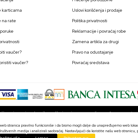
e karticama
Uslovi korišćenja i prodaje
e na rate
Politika privatnosti
sporuke
Reklamacije i povraćaj robe
 privatnosti
Zamena artikla za drugi
iti vaučer?
Pravo na odustajanje
oristiti vaučer?
Povraćaj sredstava
ji u opisu proizvoda, prikazu slika i samim cenama, ali ne možemo garantova
ni na sajtu su deo naše ponude i ne podrazumevaju da su dostupni u svakom
ves - Blood Red
proveriti pozivom Call centra na broj 063 10 48 564.
a web stranica pravilno funkcioniše i da bismo mogli dalje da unapređujemo web lokaci
1.499,
ruštvenih medija i analizirali saobraćaj. Nastavljajući da koristite našu web stranicu,
R