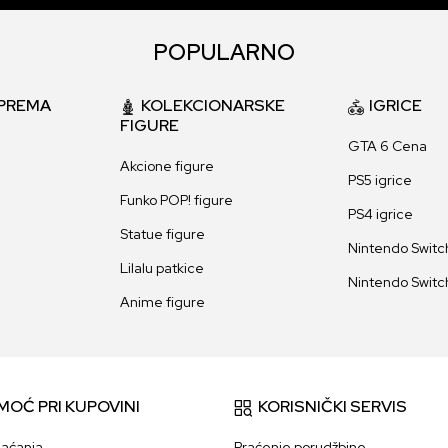
POPULARNO
PREMA
KOLEKCIONARSKE
IGRICE
FIGURE
GTA 6 Cena
Akcione figure
PS5 igrice
Funko POP! figure
PS4 igrice
Statue figure
Nintendo Switch
Lilalu patkice
Nintendo Switch
Anime figure
MOĆ PRI KUPOVINI
KORISNIČKI SERVIS
laćanja
Praćenje porudžbine