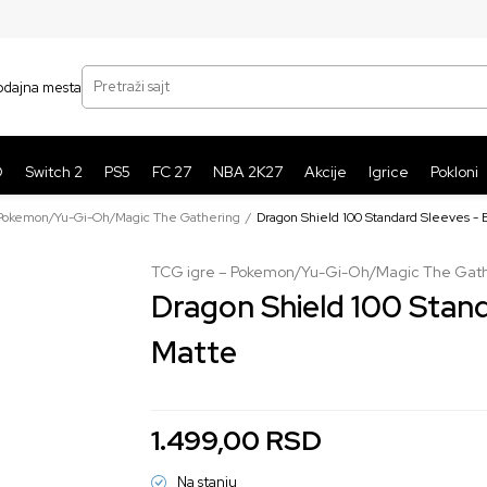
SIGURNO PLAĆANJE PLATNIM KARTICAMA
BE
Pretraži sajt
odajna mesta
O
Switch 2
PS5
FC 27
NBA 2K27
Akcije
Igrice
Pokloni
 Pokemon/Yu-Gi-Oh/Magic The Gathering
Dragon Shield 100 Standard Sleeves -
TCG igre – Pokemon/Yu-Gi-Oh/Magic The Gat
Dragon Shield 100 Stand
Matte
1.499,00
RSD
Na stanju