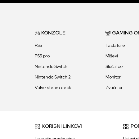
KONZOLE
GAMING O
PS5
Tastature
PS5 pro
Miševi
Nintendo Switch
Slušalice
Nintendo Switch 2
Monitori
Valve steam deck
Zvučnici
KORISNI LINKOVI
PO
Lokacije prodavnica
Uslovi p