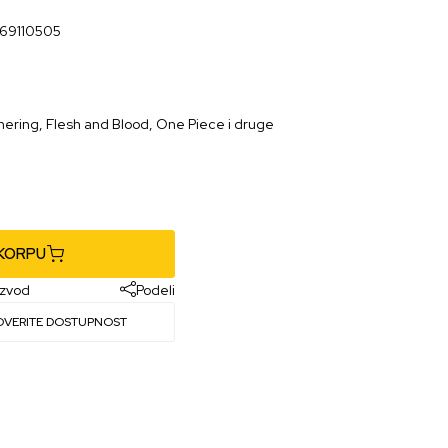
69110505
ring, Flesh and Blood, One Piece i druge
 KORPU
izvod
Podeli
OVERITE DOSTUPNOST