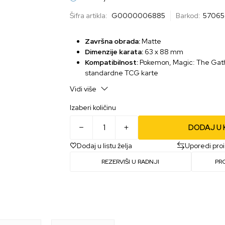
Šifra artikla:
G0000006885
Barkod:
57065
Završna obrada:
Matte
Dimenzije karata:
63 x 88 mm
Kompatibilnost:
Pokemon, Magic: The Gathe
standardne TCG karte
Vidi više
Izaberi količinu
DODAJ U
Dodaj u listu želja
Uporedi pro
REZERVIŠI U RADNJI
PR