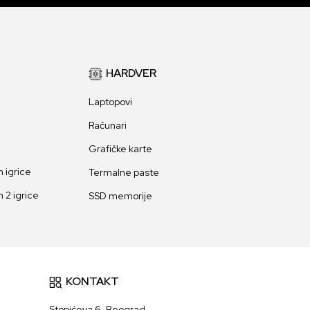
HARDVER
Laptopovi
Računari
Grafičke karte
 igrice
Termalne paste
 2 igrice
SSD memorije
KONTAKT
Stopićeva 6, Beograd