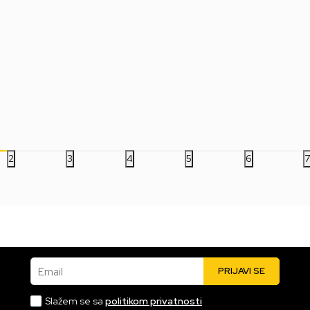
to -
Društvena igra - Naruto -
Društvena igra - Naruto -
Dru
ion
TCG Naruto 2nd Edition
TCG Naruto 2nd Edition
the
Team Set - Sasuke
Team Set - Kakashi
Mar
Uchiha
Hatake
Doo
Co
3.499,00
RSD
3.499,00
RSD
13
2
3
4
5
6
Email
PRIJAVI SE
Slažem se sa
politikom privatnosti