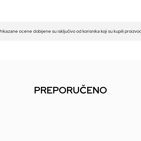
Prikazane ocene dobijene su isključivo od korisnika koji su kupili proizvo
PREPORUČENO