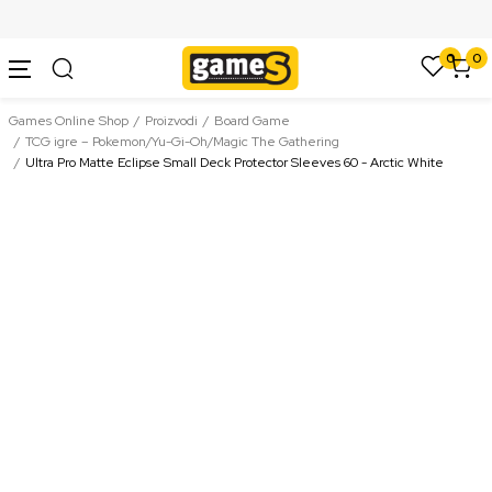
SIGURNO PLAĆANJE PLATNIM KARTICAMA
0
0
Games Online Shop
Proizvodi
Board Game
TCG igre – Pokemon/Yu-Gi-Oh/Magic The Gathering
Ultra Pro Matte Eclipse Small Deck Protector Sleeves 60 - Arctic White