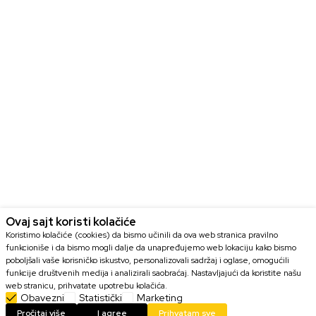
Ovaj sajt koristi kolačiće
Koristimo kolačiće (cookies) da bismo učinili da ova web stranica pravilno
funkcioniše i da bismo mogli dalje da unapređujemo web lokaciju kako bismo
poboljšali vaše korisničko iskustvo, personalizovali sadržaj i oglase, omogućili
funkcije društvenih medija i analizirali saobraćaj. Nastavljajući da koristite našu
web stranicu, prihvatate upotrebu kolačića.
Obavezni
Statistički
Marketing
DODAJ U KORPU
Pročitaj više
I agree
Prihvatam sve