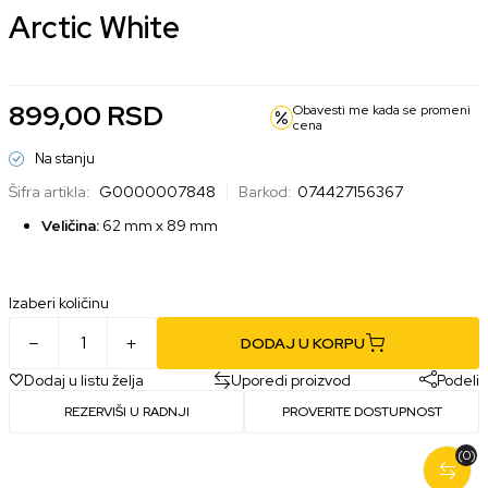
Arctic White
899,00
RSD
Obavesti me kada se promeni
cena
Na stanju
Šifra artikla:
G0000007848
Barkod:
074427156367
Veličina:
62 mm x 89 mm
Izaberi količinu
DODAJ U KORPU
Dodaj u listu želja
Uporedi proizvod
Podeli
REZERVIŠI U RADNJI
PROVERITE DOSTUPNOST
(0)