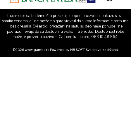
Trudimo se da budemo što precizniji u opisu proizvoda, prikazu slika i
samim cenama, ali ne možemo garantovati da su sve informacije potpune
i bez grešaka. Svi artikli prikazani na sajtu su deo naše ponude i ne
podrazumevaju da su dostupni u svakom trenutku. Dostupnost robe
možete proveriti pozivom Call centra na broj 063 10 48 564.
©2026
www.games.rs
Powered by
NB SOFT
Sva prava zadržana.