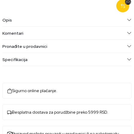
(0)
Opis
Komentari
Pronađite u prodavnici
Specifikacija
Sigurno online plaćanje.
Besplatna dostava za porudžbine preko 5999 RSD.
Proizvod možete preuzeti u prodavnici ili na paketomatu.