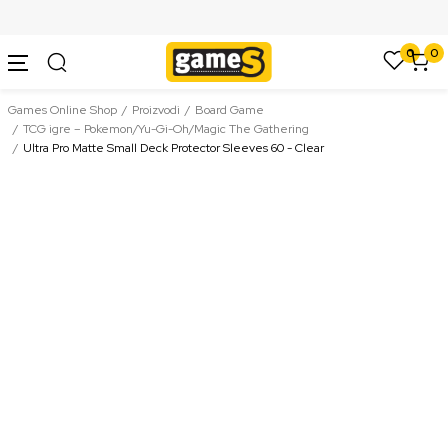
SIGURNO PLAĆANJE PLATNIM KARTICAMA
0
0
Games Online Shop
Proizvodi
Board Game
TCG igre – Pokemon/Yu-Gi-Oh/Magic The Gathering
Ultra Pro Matte Small Deck Protector Sleeves 60 - Clear