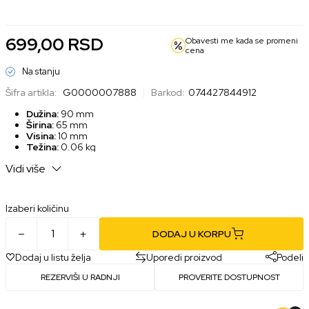
699,00
RSD
Obavesti me kada se promeni
cena
Na stanju
Šifra artikla:
G0000007888
Barkod:
074427844912
Dužina:
90 mm
Širina:
65 mm
Visina:
10 mm
Težina:
0.06 kg
Vidi više
Izaberi količinu
DODAJ U KORPU
Dodaj u listu želja
Uporedi proizvod
Podeli
REZERVIŠI U RADNJI
PROVERITE DOSTUPNOST