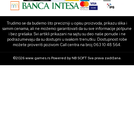
Trudimo se da budemo što precizniji u opisu proizvoda, prikazu slika i
samim cenama, ali ne možemo garantovati da su sve informacije potpune
i bez grešaka. Svi artikli prikazani na sajtu su deo naše ponude i ne
podrazumevaju da su dostupni u svakom trenutku. Dostupnost robe
možete proveriti pozivom Call centra na broj 063 10 48 564.
©2026
www.games.rs
Powered by
NB SOFT
Sva prava zadržana.