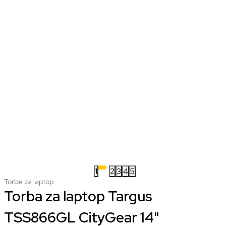
1
2
3
4
5
Torbe za laptop
Torba za laptop Targus
TSS866GL CityGear 14"