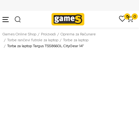
SIGURNO PLAĆANJE PLATNIM KARTICAMA
0
0
Games Online Shop
Proizvodi
Oprema za Računare
Torbe rančevi futrole za laptop
Torbe za laptop
Torba za laptop Targus TSS866GL CityGear 14"