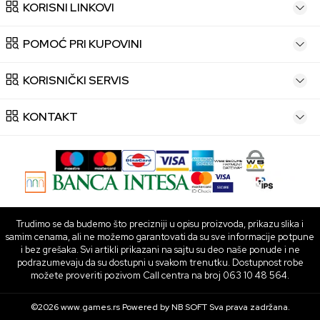
KORISNI LINKOVI
POMOĆ PRI KUPOVINI
KORISNIČKI SERVIS
KONTAKT
Trudimo se da budemo što precizniji u opisu proizvoda, prikazu slika i
samim cenama, ali ne možemo garantovati da su sve informacije potpune
i bez grešaka. Svi artikli prikazani na sajtu su deo naše ponude i ne
podrazumevaju da su dostupni u svakom trenutku. Dostupnost robe
možete proveriti pozivom Call centra na broj 063 10 48 564.
©2026
www.games.rs
Powered by
NB SOFT
Sva prava zadržana.