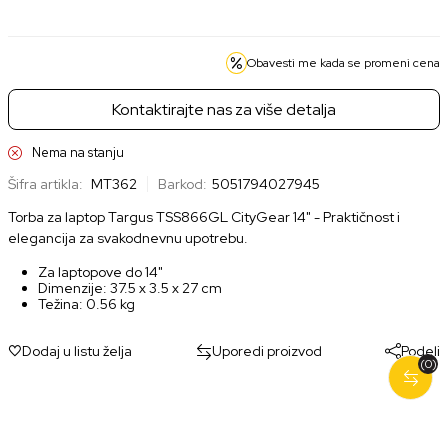
Obavesti me kada se promeni cena
Kontaktirajte nas za više detalja
Nema na stanju
Šifra artikla:
MT362
Barkod:
5051794027945
Torba za laptop Targus TSS866GL CityGear 14" - Praktičnost i
elegancija za svakodnevnu upotrebu.
Za laptopove do 14"
Dimenzije: 37.5 x 3.5 x 27 cm
Težina: 0.56 kg
Dodaj u listu želja
Uporedi proizvod
Podeli
(0)