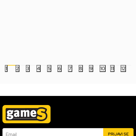
Torba za laptop Targus TSS991GL
Torba za laptop Ta
Geolite Slipcase 17.3"
CityGear 17.3"
3.299,00
RSD
9.999,00
RSD
1
2
3
4
5
6
7
8
9
10
11
12
Email
PRIJAVI SE